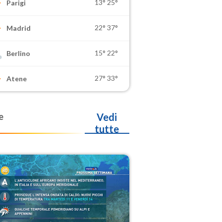
13°
25°
Parigi
22°
37°
Madrid
15°
22°
Berlino
27°
33°
Atene
e
Vedi
tutte