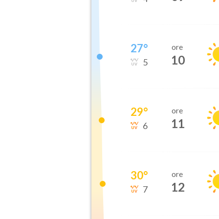
27
°
ore
10
5
29
°
ore
11
6
30
°
ore
12
7