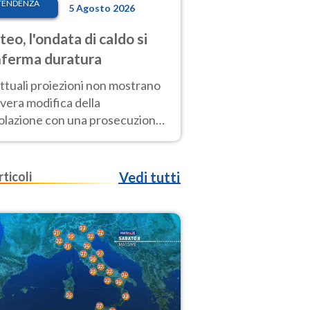
TENDENZA
5 Agosto 2026
eo, l'ondata di caldo si
ferma duratura
ttuali proiezioni non mostrano
vera modifica della
colazione con una prosecuzione
caldo fuori scala per molti
ni, compresa la settimana di
ragosto
rticoli
Vedi tutti