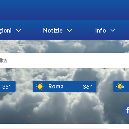
ioni
Notizie
Info
Roma
35°
36°