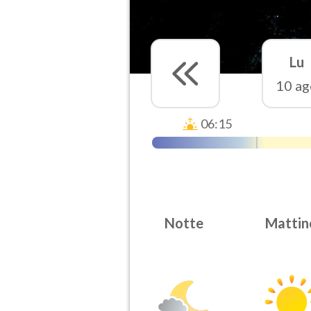
Lu
10 ag
06:15
Notte
Mattin