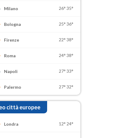
26°
35°
Milano
25°
36°
Bologna
22°
38°
Firenze
24°
38°
Roma
27°
33°
Napoli
27°
32°
Palermo
o città europee
12°
24°
Londra