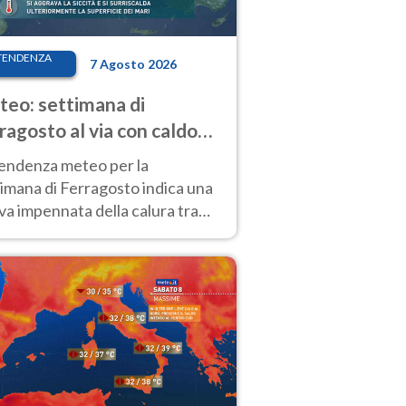
TENDENZA
7 Agosto 2026
eo: settimana di
ragosto al via con caldo
enso e qualche temporale
tendenza meteo per la
imana di Ferragosto indica una
a impennata della calura tra
 14 agosto, con nuovi rialzi
he al Nord.