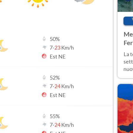
Met
50
%
Fer
7
-
23
Km/h
int
La 
Est NE
sett
nuov
11 e
52
%
anc
7
-
24
Km/h
Est NE
55
%
7
-
24
Km/h