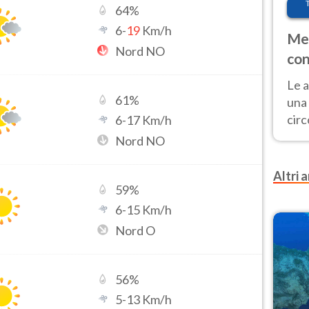
64
%
6
-
19
Km/h
Met
Nord NO
con
Le a
61
%
una 
cir
6
-
17
Km/h
del 
Nord NO
gior
Fer
Altri a
59
%
6
-
15
Km/h
Nord O
56
%
5
-
13
Km/h