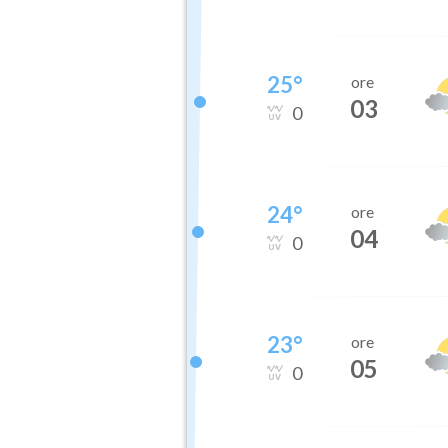
25
°
ore
03
0
24
°
ore
04
0
23
°
ore
05
0