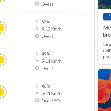
Ovest
P
53
%
Met
5
-
12
Km/h
bre
Ovest
Nor
Le p
dell
49
%
parz
5
-
11
Km/h
al 
Ovest
40 g
46
%
5
-
11
Km/h
Ovest SO