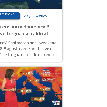
REVISIONE
7 Agosto 2026
eo: fino a domenica 9
ve tregua dal caldo al
d! Altrove calura e afa
revisioni meteo per il weekend
'8-9 agosto vede una breve e
iale tregua dal caldo estremo
Nord mentre altrove persistono
radi.