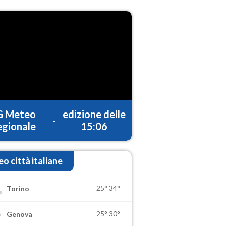
G Meteo
edizione delle
-
gionale
15:06
o città italiane
25°
34°
Torino
25°
30°
Genova