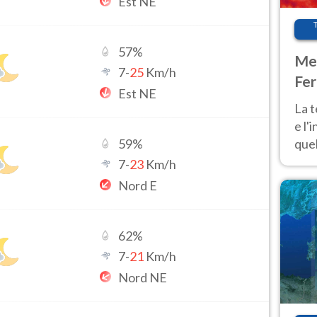
Est NE
57
%
Met
7
-
25
Km/h
Fer
Est NE
pau
La 
e l'
quel
59
%
Fer
7
-
23
Km/h
tem
Nord E
62
%
7
-
21
Km/h
Nord NE