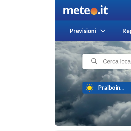
Previsioni
Reg
Pralboin...