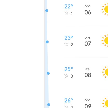
22
°
ore
06
1
23
°
ore
07
2
25
°
ore
08
3
26
°
ore
09
4