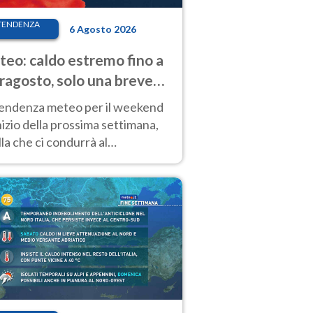
TENDENZA
6 Agosto 2026
eo: caldo estremo fino a
ragosto, solo una breve
sa. Ecco dove
tendenza meteo per il weekend
inizio della prossima settimana,
la che ci condurrà al
ragosto, vede ancora
perature molto elevate