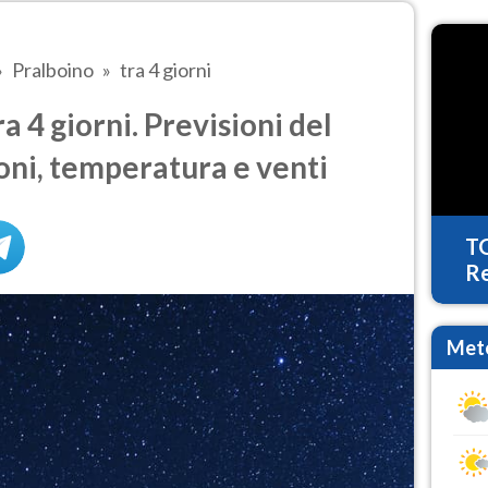
Pralboino
tra 4 giorni
 4 giorni. Previsioni del
oni, temperatura e venti
T
Re
Mete