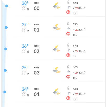
28
°
ore
52
%
00
7
-
20
Km/h
0
Est
27
°
ore
55
%
01
7
-
21
Km/h
0
Est
26
°
ore
57
%
02
7
-
22
Km/h
0
Est
25
°
ore
60
%
03
7
-
24
Km/h
0
Est
24
°
ore
63
%
04
7
-
21
Km/h
0
Est