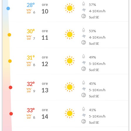
28
°
ore
57
%
10
4
-
10
Km/h
6
Sud SE
30
°
ore
53
%
11
4
-
10
Km/h
7
Sud SE
31
°
ore
49
%
12
5
-
10
Km/h
8
Sud SE
32
°
ore
45
%
13
5
-
10
Km/h
9
Sud SE
33
°
ore
41
%
14
5
-
10
Km/h
8
Sud SE