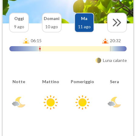
Oggi
Domani
Ma
9 ago
10 ago
11 ago
06:15
20:32
Luna calante
Notte
Mattino
Pomeriggio
Sera