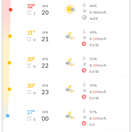
32
°
ore
46
%
20
8
-
18
Km/h
1
Sud E
31
°
ore
49
%
21
8
-
19
Km/h
0
Est SE
30
°
ore
52
%
22
8
-
19
Km/h
0
Est SE
30
°
ore
55
%
23
8
-
20
Km/h
0
Est SE
27
°
ore
57
%
00
8
-
20
Km/h
0
Est