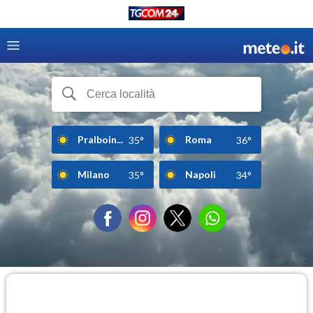
Pralboin...
Roma
35°
36°
Milano
Napoli
35°
34°