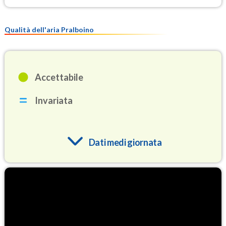
Qualità dell'aria Pralboino
Accettabile
Invariata
Dati medi giornata
O3
92.9
(Ozono)
NO2
5.9
(Diossido di azoto)