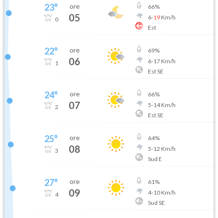
23
°
ore
66
%
05
6
-
19
Km/h
0
Est
22
°
ore
69
%
06
6
-
17
Km/h
1
Est SE
24
°
ore
66
%
07
5
-
14
Km/h
2
Est SE
25
°
ore
64
%
08
5
-
12
Km/h
3
Sud E
27
°
ore
61
%
09
4
-
10
Km/h
4
Sud SE