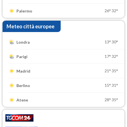
26°
32°
Palermo
Meteo città europee
13°
30°
Londra
17°
32°
Parigi
21°
35°
Madrid
15°
31°
Berlino
28°
35°
Atene