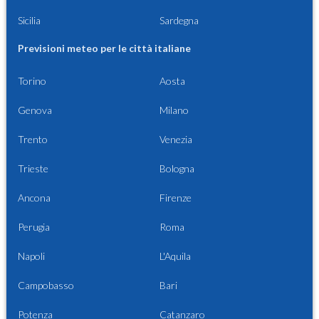
Sicilia
Sardegna
Previsioni meteo per le città italiane
Torino
Aosta
Genova
Milano
Trento
Venezia
Trieste
Bologna
Ancona
Firenze
Perugia
Roma
Napoli
L'Aquila
Campobasso
Bari
Potenza
Catanzaro