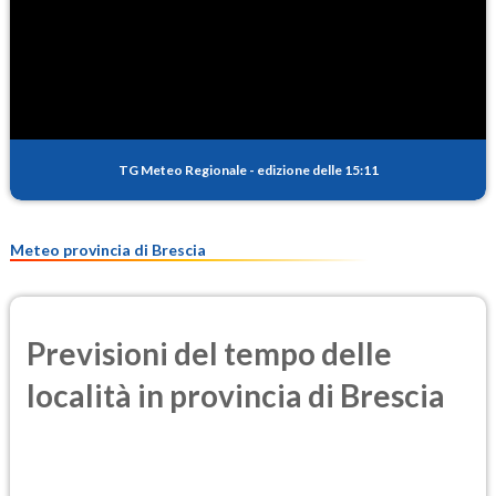
SO2
0.4
(Anidride solforosa)
PM10
18.3
(Materia particolata)
TG Meteo Regionale
-
edizione delle 15:11
PM25
10.9
(Materia particolata)
Meteo provincia di Brescia
Previsioni del tempo delle
località in provincia di Brescia