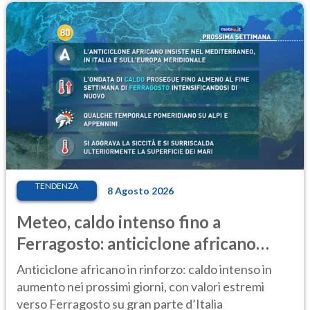
TENDENZA
8 Agosto 2026
Meteo, caldo intenso fino a
Ferragosto: anticiclone africano
ancora protagonista
Anticiclone africano in rinforzo: caldo intenso in
aumento nei prossimi giorni, con valori estremi
verso Ferragosto su gran parte d’Italia