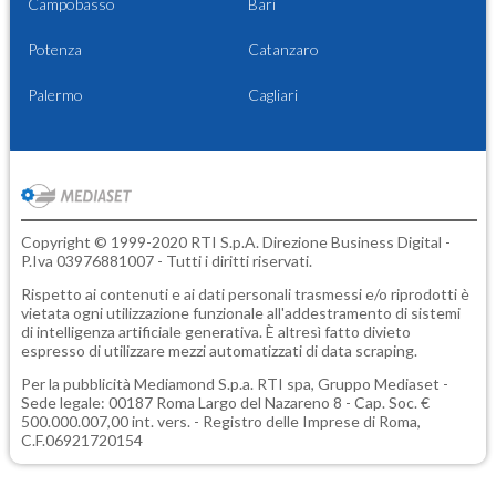
Campobasso
Bari
Potenza
Catanzaro
Palermo
Cagliari
Copyright © 1999-2020 RTI S.p.A. Direzione Business Digital -
P.Iva 03976881007 - Tutti i diritti riservati.
Rispetto ai contenuti e ai dati personali trasmessi e/o riprodotti è
vietata ogni utilizzazione funzionale all'addestramento di sistemi
di intelligenza artificiale generativa. È altresì fatto divieto
espresso di utilizzare mezzi automatizzati di data scraping.
Per la pubblicità
Mediamond S.p.a.
RTI spa, Gruppo Mediaset -
Sede legale: 00187 Roma Largo del Nazareno 8 - Cap. Soc. €
500.000.007,00 int. vers. - Registro delle Imprese di Roma,
C.F.06921720154