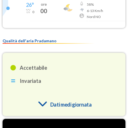
26
°
ore
58
%
00
6
-
13
Km/h
0
Nord NO
Qualità dell'aria Pradamano
Accettabile
Invariata
Dati medi giornata
O3