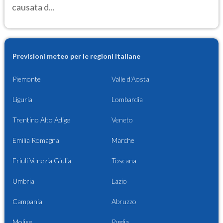
causata d...
Previsioni meteo per le regioni italiane
Piemonte
Valle d'Aosta
Liguria
Lombardia
Trentino Alto Adige
Veneto
Emilia Romagna
Marche
Friuli Venezia Giulia
Toscana
Umbria
Lazio
Campania
Abruzzo
Molise
Puglia