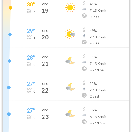
30
°
ore
45
%
19
7
-
13
Km/h
2
Sud O
29
°
ore
49
%
20
7
-
13
Km/h
1
Sud O
28
°
ore
53
%
21
7
-
13
Km/h
0
Ovest SO
27
°
ore
55
%
22
7
-
13
Km/h
0
Ovest
27
°
ore
56
%
23
6
-
13
Km/h
0
Ovest NO