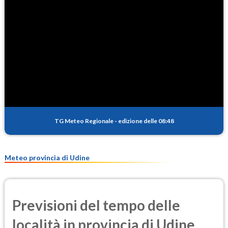
83.1
(Ozono)
NO2
2.5
(Diossido di azoto)
SO2
0.4
(Anidride solforosa)
PM10
9.8
(Materia particolata)
TG Meteo Regionale
-
edizione delle 08:48
PM25
7.0
(Materia particolata)
Meteo provincia di Udine
Previsioni del tempo delle
località in provincia di Udine