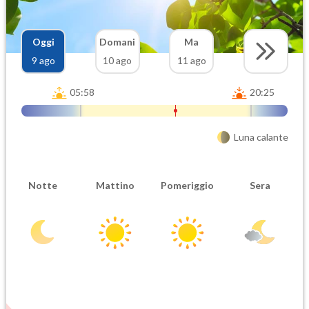
Oggi
Domani
Ma
9 ago
10 ago
11 ago
05:58
20:25
Luna calante
Notte
Mattino
Pomeriggio
Sera