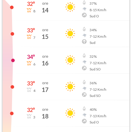
32
°
ore
37
%
14
8
-
15
Km/h
8
Sud O
33
°
ore
34
%
15
7
-
12
Km/h
7
Sud
34
°
ore
32
%
16
7
-
12
Km/h
6
Sud SO
33
°
ore
36
%
17
7
-
12
Km/h
4
Sud SO
32
°
ore
40
%
18
7
-
13
Km/h
3
Sud O