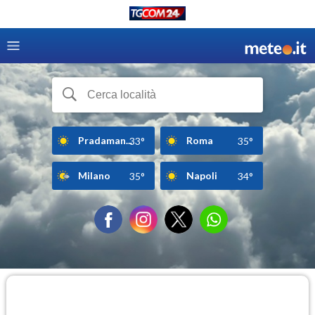
Pradaman...
Roma
33°
35°
Milano
Napoli
35°
34°