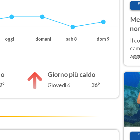
P
Met
non
oggi
domani
sab 8
dom 9
Il 
cam
aggr
risc
cal
do
Giorno più caldo
Fer
2°
Giovedì 6
36°
P