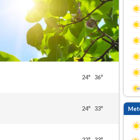
24°
36°
24°
33°
Mete
22°
33°