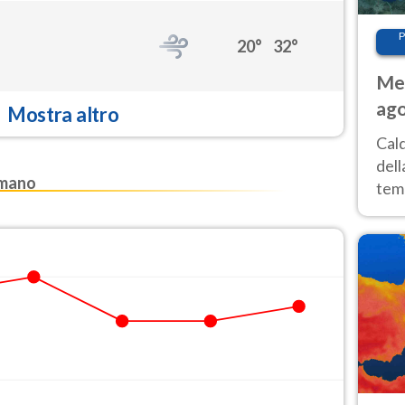
P
20°
32°
Met
ago
Mostra altro
ai 
Cal
dell
amano
temp
inte
tre