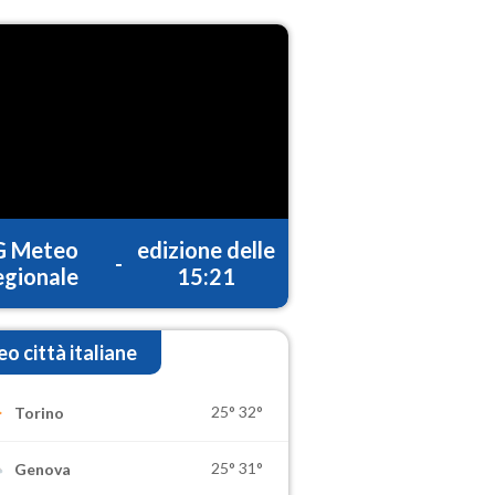
G Meteo
edizione delle
-
gionale
15:21
o città italiane
25°
32°
Torino
25°
31°
Genova