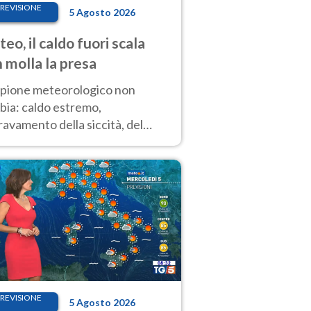
REVISIONE
5 Agosto 2026
eo, il caldo fuori scala
 molla la presa
copione meteorologico non
bia: caldo estremo,
avamento della siccità, del
hio incendi e temporali di
ore. Nessun cambiamento fino
ragosto
REVISIONE
5 Agosto 2026