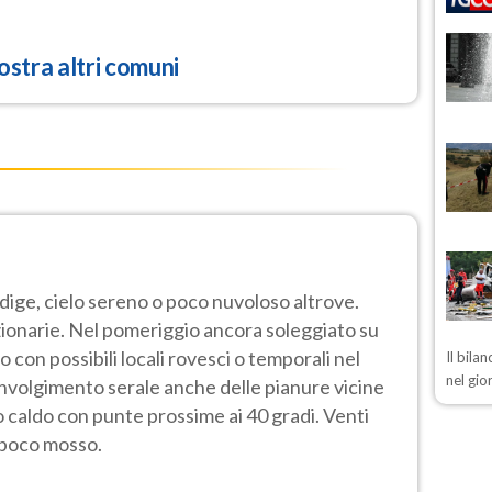
stra altri comuni
Adige, cielo sereno o poco nuvoloso altrove.
onarie. Nel pomeriggio ancora soleggiato su
 con possibili locali rovesci o temporali nel
Il bila
nel gio
involgimento serale anche delle pianure vicine
 caldo con punte prossime ai 40 gradi. Venti
 poco mosso.