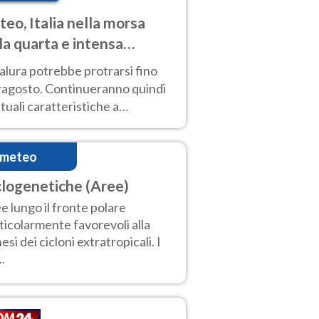
eo, Italia nella morsa
la quarta e intensa
ata di caldo
alura potrebbe protrarsi fino
ragosto. Continueranno quindi
ttuali caratteristiche a
inare le prossime giornate:
o estremo e temporali di calore
imeteo
clogenetiche (Aree)
e lungo il fronte polare
ticolarmente favorevoli alla
esi dei cicloni extratropicali. I
..