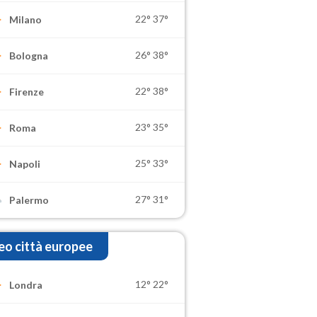
22°
37°
Milano
26°
38°
Bologna
22°
38°
Firenze
23°
35°
Roma
25°
33°
Napoli
27°
31°
Palermo
o città europee
12°
22°
Londra