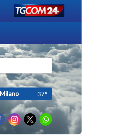
Milano
37°