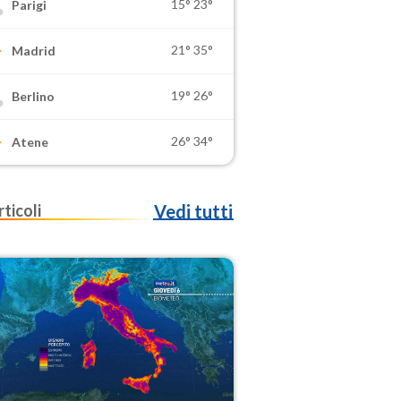
15°
23°
Parigi
21°
35°
Madrid
19°
26°
Berlino
26°
34°
Atene
rticoli
Vedi tutti