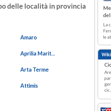
o delle località in provincia
Met
del
ond
La c
Fer
Amaro
le a
dom
cald
Aprilia Marit...
Wik
Ci
Arta Terme
Are
par
gen
Attimis
cic.