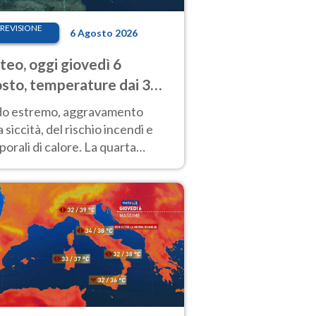
REVISIONE
6 Agosto 2026
eo, oggi giovedì 6
sto, temperature dai 33
40 gradi
do estremo, aggravamento
a siccità, del rischio incendi e
orali di calore. La quarta
nsa ondata di calore non dà
gua e durerà fino Ferragosto