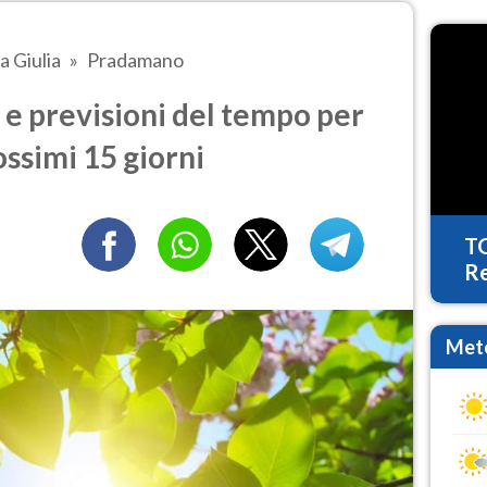
a Giulia
Pradamano
 previsioni del tempo per
ossimi 15 giorni
T
Re
Mete