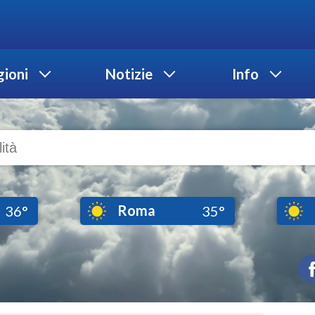
ioni
Notizie
Info
Roma
36°
35°