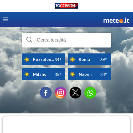
Pozzoleo...
Roma
34°
36°
Milano
Napoli
35°
34°