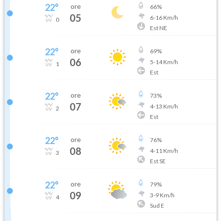
22
°
ore
66
%
05
6
-
16
Km/h
0
Est NE
22
°
ore
69
%
06
5
-
14
Km/h
1
Est
22
°
ore
73
%
07
4
-
13
Km/h
2
Est
22
°
ore
76
%
08
4
-
11
Km/h
3
Est SE
22
°
ore
79
%
09
3
-
9
Km/h
4
Sud E