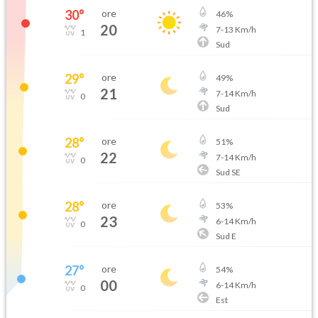
30
°
ore
46
%
20
7
-
13
Km/h
1
Sud
29
°
ore
49
%
21
7
-
14
Km/h
0
Sud
28
°
ore
51
%
22
7
-
14
Km/h
0
Sud SE
28
°
ore
53
%
23
6
-
14
Km/h
0
Sud E
27
°
ore
54
%
00
6
-
14
Km/h
0
Est