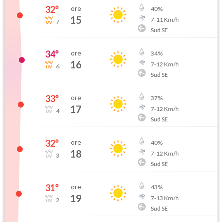
32
°
ore
40
%
15
7
-
11
Km/h
7
Sud SE
34
°
ore
34
%
16
7
-
12
Km/h
6
Sud SE
33
°
ore
37
%
17
7
-
12
Km/h
4
Sud SE
32
°
ore
40
%
18
7
-
12
Km/h
3
Sud SE
31
°
ore
43
%
19
7
-
13
Km/h
2
Sud SE