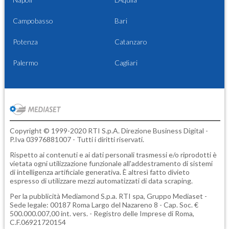
Campobasso
Bari
Potenza
Catanzaro
Palermo
Cagliari
Copyright © 1999-2020 RTI S.p.A. Direzione Business Digital -
P.Iva 03976881007 - Tutti i diritti riservati.
Rispetto ai contenuti e ai dati personali trasmessi e/o riprodotti è
vietata ogni utilizzazione funzionale all'addestramento di sistemi
di intelligenza artificiale generativa. È altresì fatto divieto
espresso di utilizzare mezzi automatizzati di data scraping.
Per la pubblicità
Mediamond S.p.a.
RTI spa, Gruppo Mediaset -
Sede legale: 00187 Roma Largo del Nazareno 8 - Cap. Soc. €
500.000.007,00 int. vers. - Registro delle Imprese di Roma,
C.F.06921720154