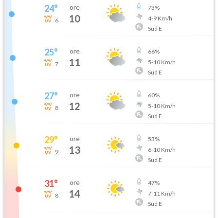
24
°
ore
73
%
10
4
-
9
Km/h
6
Sud E
25
°
ore
66
%
11
5
-
10
Km/h
7
Sud E
27
°
ore
60
%
12
5
-
10
Km/h
8
Sud E
29
°
ore
53
%
13
6
-
10
Km/h
9
Sud E
31
°
ore
47
%
14
7
-
11
Km/h
8
Sud E