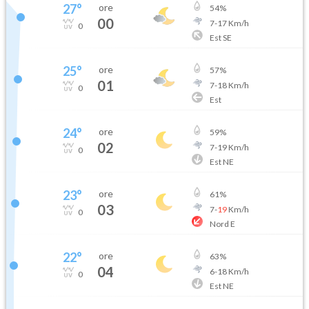
27
°
ore
54
%
00
7
-
17
Km/h
0
Est SE
25
°
ore
57
%
01
7
-
18
Km/h
0
Est
24
°
ore
59
%
02
7
-
19
Km/h
0
Est NE
23
°
ore
61
%
03
7
-
19
Km/h
0
Nord E
22
°
ore
63
%
04
6
-
18
Km/h
0
Est NE