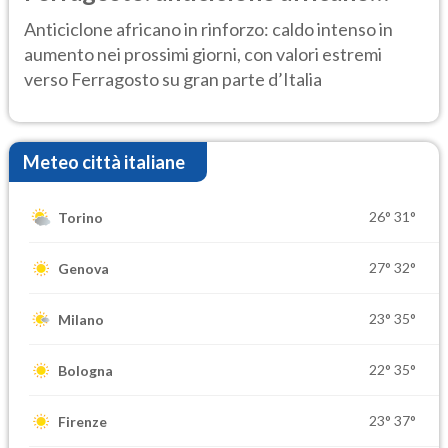
ancora protagonista
Anticiclone africano in rinforzo: caldo intenso in
aumento nei prossimi giorni, con valori estremi
verso Ferragosto su gran parte d’Italia
Meteo città italiane
26°
31°
Torino
27°
32°
Genova
23°
35°
Milano
22°
35°
Bologna
23°
37°
Firenze