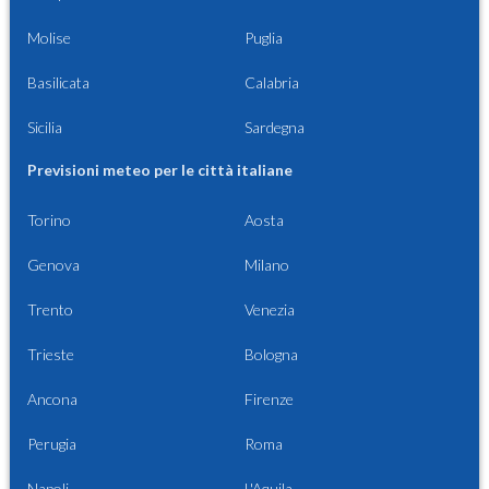
Molise
Puglia
Basilicata
Calabria
Sicilia
Sardegna
Previsioni meteo per le città italiane
Torino
Aosta
Genova
Milano
Trento
Venezia
Trieste
Bologna
Ancona
Firenze
Perugia
Roma
Napoli
L'Aquila