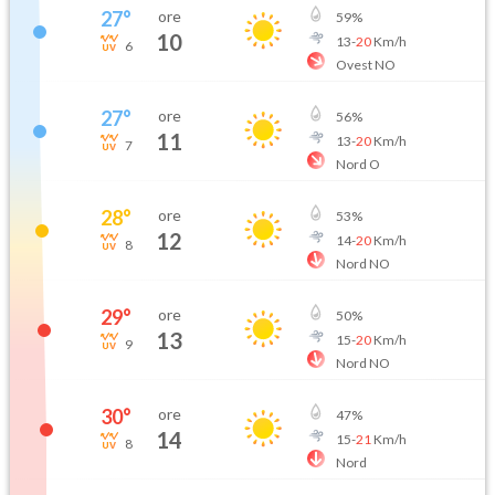
27
°
ore
59
%
10
13
-
20
Km/h
6
Ovest NO
27
°
ore
56
%
11
13
-
20
Km/h
7
Nord O
28
°
ore
53
%
12
14
-
20
Km/h
8
Nord NO
29
°
ore
50
%
13
15
-
20
Km/h
9
Nord NO
30
°
ore
47
%
14
15
-
21
Km/h
8
Nord