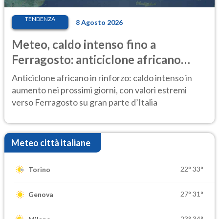
TENDENZA
8 Agosto 2026
Meteo, caldo intenso fino a
Ferragosto: anticiclone africano
ancora protagonista
Anticiclone africano in rinforzo: caldo intenso in
aumento nei prossimi giorni, con valori estremi
verso Ferragosto su gran parte d’Italia
Meteo città italiane
22°
33°
Torino
27°
31°
Genova
23°
34°