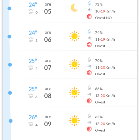
24
°
ore
73
%
05
10
-
19
Km/h
0
Ovest NO
24
°
ore
74
%
06
11
-
19
Km/h
1
Ovest
25
°
ore
70
%
07
11
-
20
Km/h
2
Ovest
25
°
ore
66
%
08
12
-
20
Km/h
3
Ovest
26
°
ore
62
%
09
12
-
20
Km/h
4
Ovest