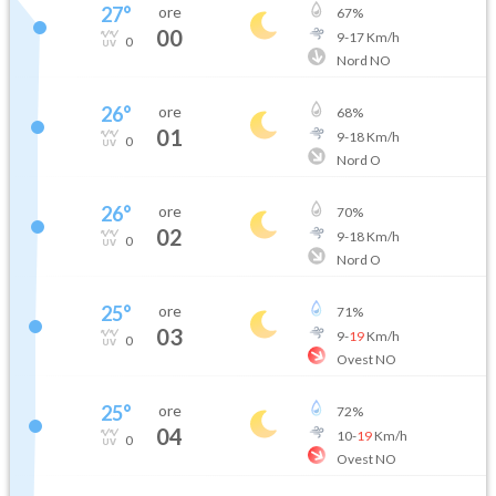
27
°
ore
67
%
00
9
-
17
Km/h
0
Nord NO
26
°
ore
68
%
01
9
-
18
Km/h
0
Nord O
26
°
ore
70
%
02
9
-
18
Km/h
0
Nord O
25
°
ore
71
%
03
9
-
19
Km/h
0
Ovest NO
25
°
ore
72
%
04
10
-
19
Km/h
0
Ovest NO