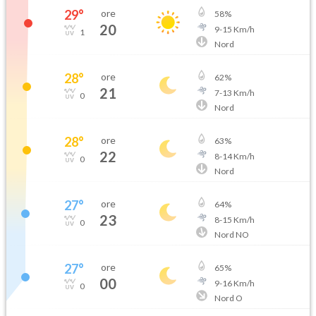
29
°
ore
58
%
20
9
-
15
Km/h
1
Nord
28
°
ore
62
%
21
7
-
13
Km/h
0
Nord
28
°
ore
63
%
22
8
-
14
Km/h
0
Nord
27
°
ore
64
%
23
8
-
15
Km/h
0
Nord NO
27
°
ore
65
%
00
9
-
16
Km/h
0
Nord O