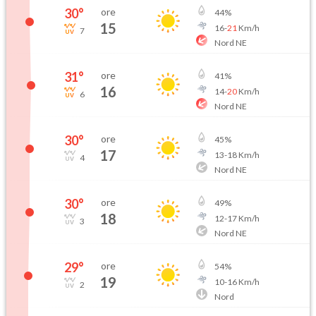
30
°
ore
44
%
15
16
-
21
Km/h
7
Nord NE
31
°
ore
41
%
16
14
-
20
Km/h
6
Nord NE
30
°
ore
45
%
17
13
-
18
Km/h
4
Nord NE
30
°
ore
49
%
18
12
-
17
Km/h
3
Nord NE
29
°
ore
54
%
19
10
-
16
Km/h
2
Nord