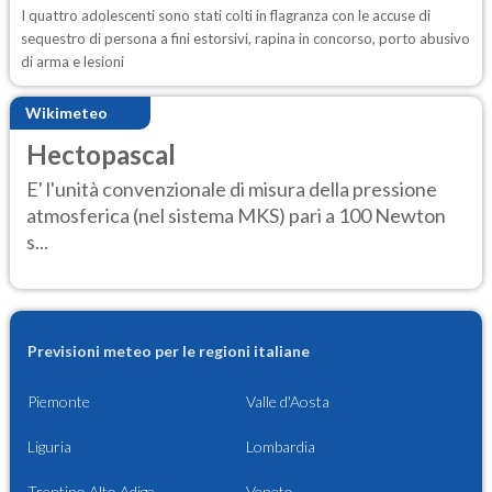
I quattro adolescenti sono stati colti in flagranza con le accuse di
sequestro di persona a fini estorsivi, rapina in concorso, porto abusivo
di arma e lesioni
Wikimeteo
Hectopascal
E' l'unità convenzionale di misura della pressione
atmosferica (nel sistema MKS) pari a 100 Newton
s...
Previsioni meteo per le regioni italiane
Piemonte
Valle d'Aosta
Liguria
Lombardia
Trentino Alto Adige
Veneto