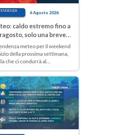
TENDENZA
6 Agosto 2026
eo: caldo estremo fino a
ragosto, solo una breve
sa. Ecco dove
tendenza meteo per il weekend
inizio della prossima settimana,
la che ci condurrà al
ragosto, vede ancora
perature molto elevate