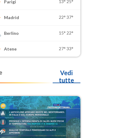
13°
25°
Parigi
22°
37°
Madrid
15°
22°
Berlino
27°
33°
Atene
e
Vedi
tutte