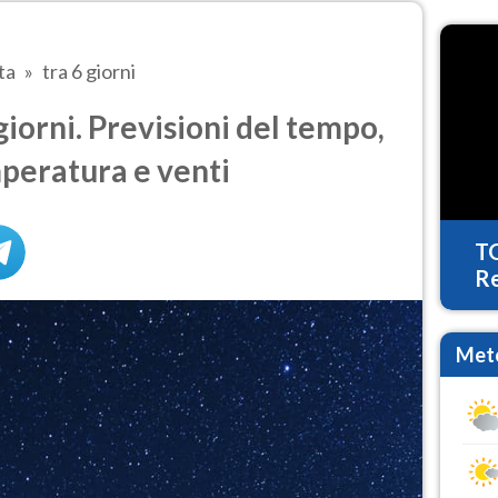
ta
tra 6 giorni
iorni. Previsioni del tempo,
mperatura e venti
T
Re
Mete