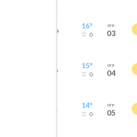
16
°
ore
03
0
15
°
ore
04
0
14
°
ore
05
0