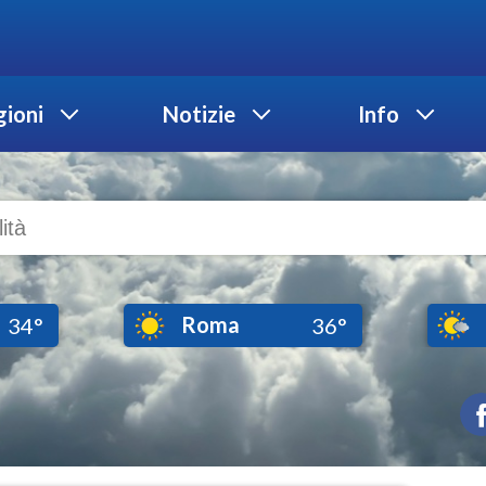
ioni
Notizie
Info
Roma
34°
36°