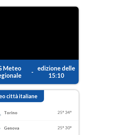
G Meteo
edizione delle
-
gionale
15:10
o città italiane
25°
34°
Torino
25°
30°
Genova