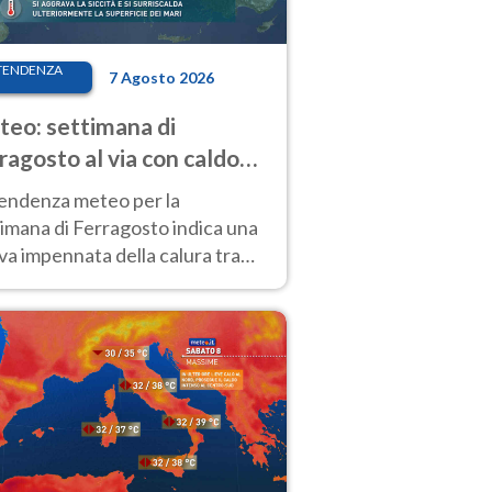
TENDENZA
7 Agosto 2026
eo: settimana di
ragosto al via con caldo
enso e qualche temporale
tendenza meteo per la
imana di Ferragosto indica una
a impennata della calura tra
 14 agosto, con nuovi rialzi
he al Nord.