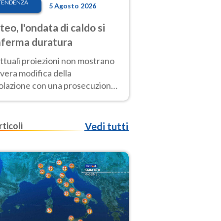
TENDENZA
5 Agosto 2026
eo, l'ondata di caldo si
ferma duratura
ttuali proiezioni non mostrano
vera modifica della
colazione con una prosecuzione
caldo fuori scala per molti
ni, compresa la settimana di
ragosto
rticoli
Vedi tutti