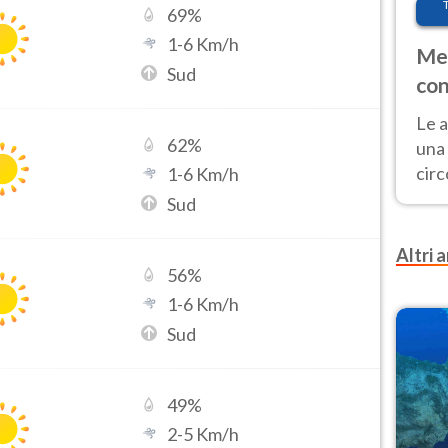
69
%
1
-
6
Km/h
Met
Sud
con
Le a
62
%
una 
cir
1
-
6
Km/h
del 
Sud
gior
Fer
Altri a
56
%
1
-
6
Km/h
Sud
49
%
2
-
5
Km/h