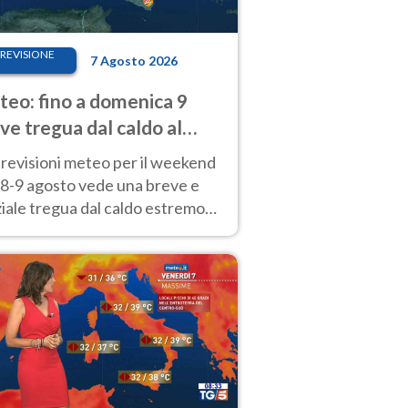
REVISIONE
7 Agosto 2026
eo: fino a domenica 9
ve tregua dal caldo al
d! Altrove calura e afa
revisioni meteo per il weekend
'8-9 agosto vede una breve e
iale tregua dal caldo estremo
Nord mentre altrove persistono
radi.