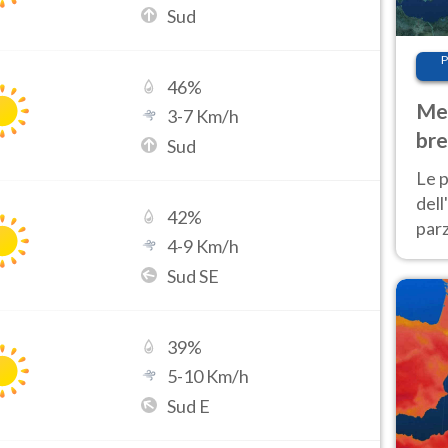
Sud
P
46
%
Met
3
-
7
Km/h
bre
Sud
Nor
Le p
dell
42
%
parz
4
-
9
Km/h
al 
Sud SE
40 g
39
%
5
-
10
Km/h
Sud E