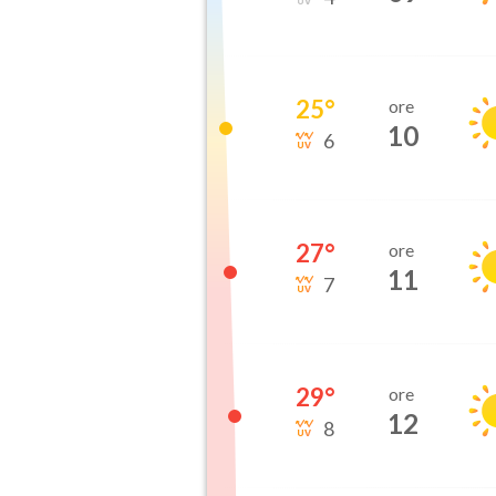
25
°
ore
10
6
27
°
ore
11
7
29
°
ore
12
8