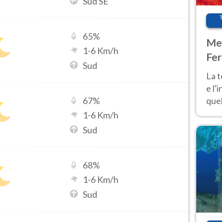
Sud SE
65
%
Met
1
-
6
Km/h
Fer
Sud
pau
La 
e l'
quel
67
%
Fer
1
-
6
Km/h
tem
Sud
68
%
1
-
6
Km/h
Sud