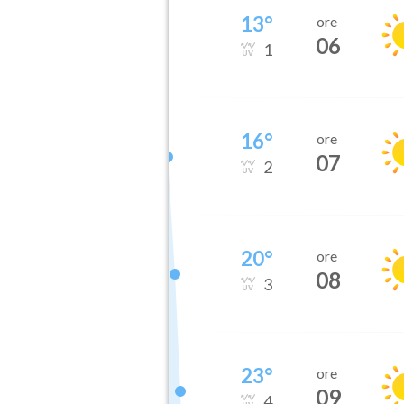
13
°
ore
06
1
16
°
ore
07
2
20
°
ore
08
3
23
°
ore
09
4