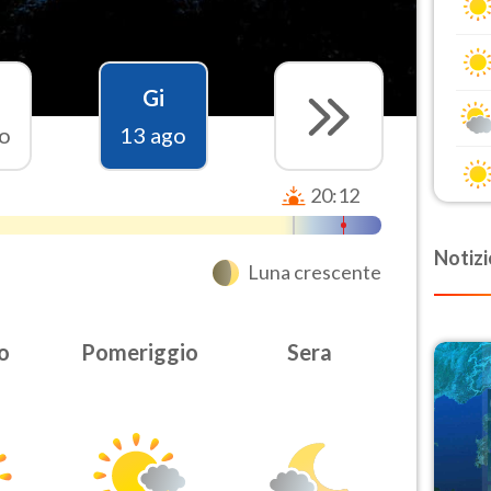
Gi
o
13 ago
20:12
Notizi
Luna crescente
o
Pomeriggio
Sera