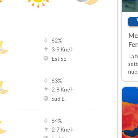
Met
62
%
Fer
3
-
9
Km/h
int
La 
Est SE
sett
nuov
11 e
63
%
anc
2
-
8
Km/h
Sud E
64
%
2
-
7
Km/h