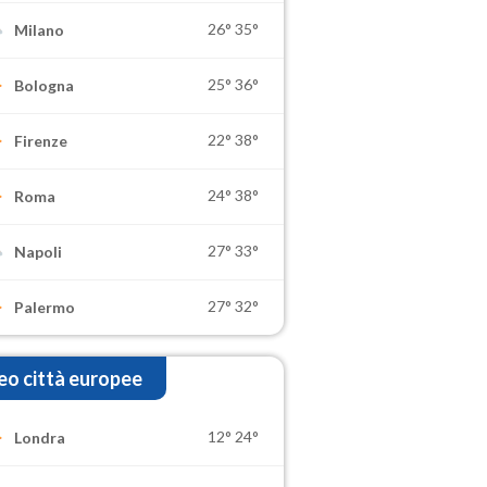
26°
35°
Milano
25°
36°
Bologna
22°
38°
Firenze
24°
38°
Roma
27°
33°
Napoli
27°
32°
Palermo
o città europee
12°
24°
Londra