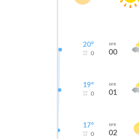
20
°
ore
00
0
19
°
ore
01
0
17
°
ore
02
0