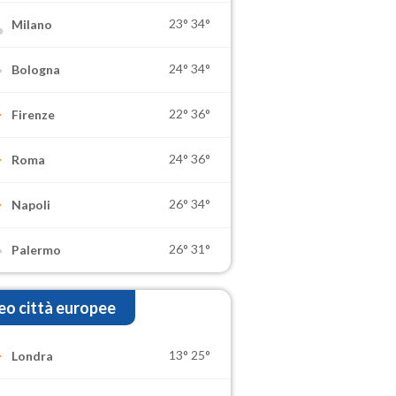
23°
34°
Milano
24°
34°
Bologna
22°
36°
Firenze
24°
36°
Roma
26°
34°
Napoli
26°
31°
Palermo
o città europee
13°
25°
Londra