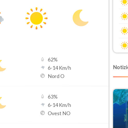
62
%
Notizi
6
-
14
Km/h
Nord O
63
%
6
-
14
Km/h
Ovest NO