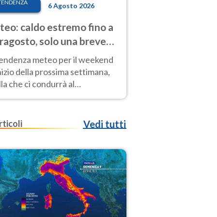
TENDENZA
6 Agosto 2026
eo: caldo estremo fino a
ragosto, solo una breve
sa. Ecco dove
tendenza meteo per il weekend
inizio della prossima settimana,
la che ci condurrà al
ragosto, vede ancora
perature molto elevate
rticoli
Vedi tutti