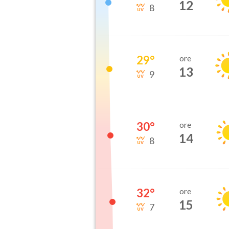
12
8
29
°
ore
13
9
30
°
ore
14
8
32
°
ore
15
7