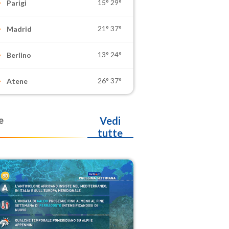
15°
29°
Parigi
21°
37°
Madrid
13°
24°
Berlino
26°
37°
Atene
e
Vedi
tutte