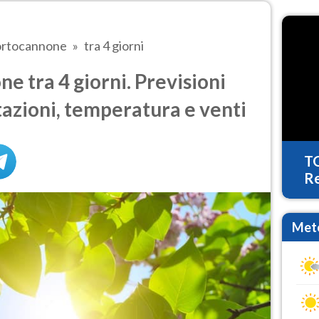
rtocannone
tra 4 giorni
 tra 4 giorni. Previsioni
tazioni, temperatura e venti
T
Re
Mete