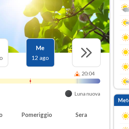
Me
o
12 ago
20:04
Luna nuova
Mete
o
Pomeriggio
Sera