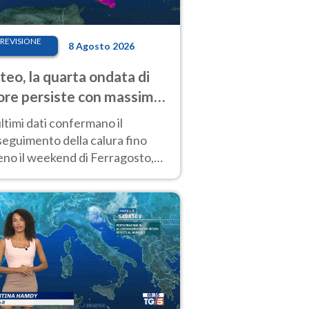
REVISIONE
8 Agosto 2026
eo, la quarta ondata di
ore persiste con massime
pre molto elevate
ultimi dati confermano il
eguimento della calura fino
eno il weekend di Ferragosto,
 tendenza a una nuova
nsificazione prossima
timana