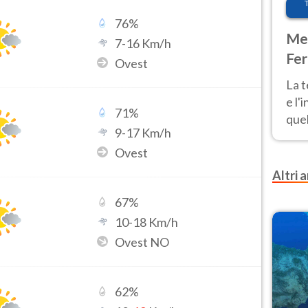
76
%
Met
7
-
16
Km/h
Fer
Ovest
pau
La 
e l'
71
%
quel
9
-
17
Km/h
Fer
Ovest
tem
Altri a
67
%
10
-
18
Km/h
Ovest NO
62
%