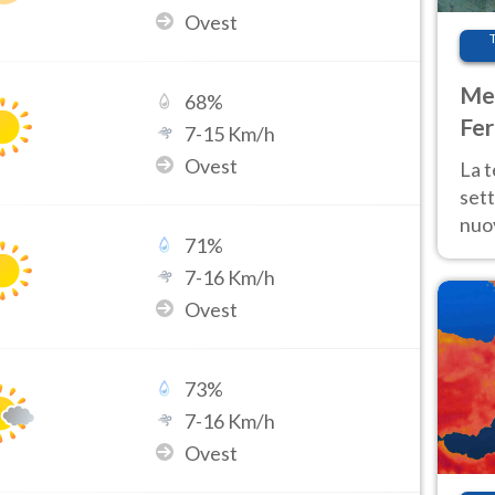
Ovest
Met
68
%
Fer
7
-
15
Km/h
int
Ovest
La 
sett
nuov
71
%
11 e
7
-
16
Km/h
anc
Ovest
73
%
7
-
16
Km/h
Ovest