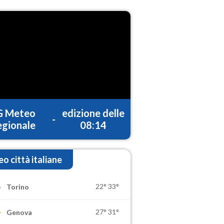
G Meteo
edizione delle
-
gionale
08:14
o città italiane
22°
33°
Torino
27°
31°
Genova