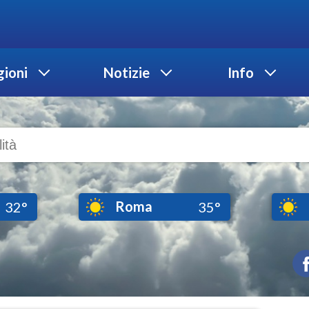
ioni
Notizie
Info
Roma
32°
35°