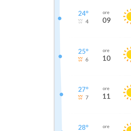
24
°
ore
09
4
25
°
ore
10
6
27
°
ore
11
7
28
°
ore