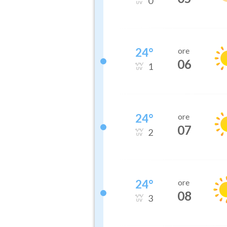
0
24
°
ore
06
1
24
°
ore
07
2
24
°
ore
08
3