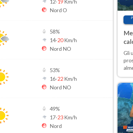
12
-
19
Km/h
Nord O
P
58
%
Met
14
-
20
Km/h
cal
Nord NO
sem
Gli 
pros
alm
53
%
con
16
-
22
Km/h
inte
Nord NO
set
49
%
17
-
23
Km/h
Nord