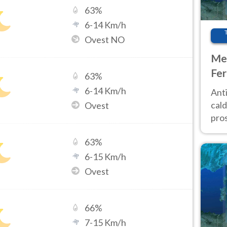
63
%
6
-
14
Km/h
Ovest NO
Met
Fer
63
%
afr
6
-
14
Km/h
Anti
pro
cald
Ovest
pros
ver
63
%
d’It
6
-
15
Km/h
Ovest
66
%
7
-
15
Km/h