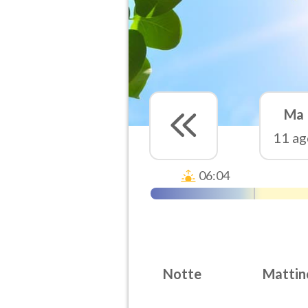
Ma
11 ag
06:04
Notte
Mattin