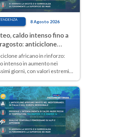
TENDENZA
8 Agosto 2026
eo, caldo intenso fino a
ragosto: anticiclone
icano ancora
ciclone africano in rinforzo:
tagonista
o intenso in aumento nei
simi giorni, con valori estremi
so Ferragosto su gran parte
alia