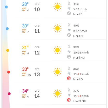
28
°
ore
41
%
10
5
-
11
Km/h
6
Nord E
30
°
ore
40
%
11
8
-
14
Km/h
7
Nord NE
31
°
ore
39
%
12
10
-
18
Km/h
9
Nord NO
33
°
ore
38
%
13
13
-
21
Km/h
10
Nord O
34
°
ore
37
%
14
15
-
24
Km/h
9
Ovest NO