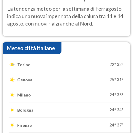
temporale
La tendenza meteo per la settimana di Ferragosto
indica una nuova impennata della calura tra 11 e 14
agosto, con nuovi rialzi anche al Nord.
Meteo città italiane
22°
32°
Torino
25°
31°
Genova
24°
35°
Milano
24°
34°
Bologna
24°
37°
Firenze