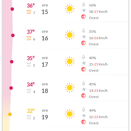
36
°
ore
36
%
15
18
-
27
Km/h
7
Ovest
37
°
ore
35
%
16
16
-
26
Km/h
6
Ovest
35
°
ore
40
%
17
15
-
25
Km/h
5
Ovest
34
°
ore
45
%
18
14
-
23
Km/h
4
Ovest
32
°
ore
49
%
19
12
-
22
Km/h
2
Ovest