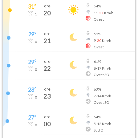
31
°
ore
54
%
20
11
-
21
Km/h
1
Ovest
29
°
ore
59
%
21
9
-
20
Km/h
0
Ovest
29
°
ore
61
%
22
8
-
17
Km/h
0
Ovest SO
28
°
ore
63
%
23
7
-
14
Km/h
0
Ovest SO
27
°
ore
64
%
00
5
-
12
Km/h
0
Sud O