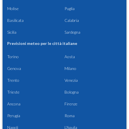
Molise
Puglia
Basilicata
Calabria
Sicilia
Sardegna
Previsioni meteo per le città italiane
Torino
Aosta
Genova
Milano
Trento
Venezia
Trieste
Bologna
Ancona
Firenze
Perugia
Roma
Napoli
L'Aquila