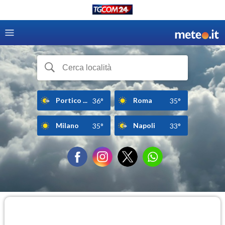
Portico ...
Roma
36°
35°
Milano
Napoli
35°
33°