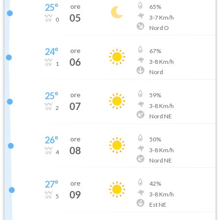
25
°
ore
65
%
05
3
-
7
Km/h
0
Nord O
24
°
ore
67
%
06
3
-
8
Km/h
1
Nord
25
°
ore
59
%
07
3
-
8
Km/h
2
Nord NE
26
°
ore
50
%
08
3
-
8
Km/h
4
Nord NE
27
°
ore
42
%
09
3
-
8
Km/h
5
Est NE