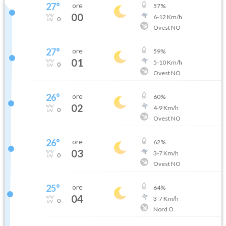
27
°
ore
57
%
00
6
-
12
Km/h
0
Ovest NO
27
°
ore
59
%
01
5
-
10
Km/h
0
Ovest NO
26
°
ore
60
%
02
4
-
9
Km/h
0
Ovest NO
26
°
ore
62
%
03
3
-
7
Km/h
0
Ovest NO
25
°
ore
64
%
04
3
-
7
Km/h
0
Nord O