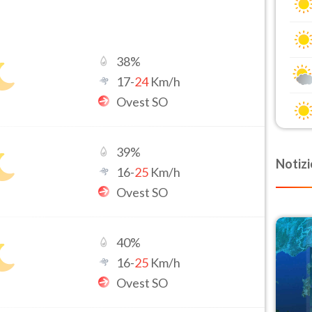
38
%
17
-
24
Km/h
Ovest SO
39
%
Notizi
16
-
25
Km/h
Ovest SO
40
%
16
-
25
Km/h
Ovest SO