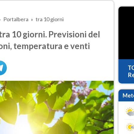
Portalbera
tra 10 giorni
a 10 giorni. Previsioni del
oni, temperatura e venti
T
Re
Mete