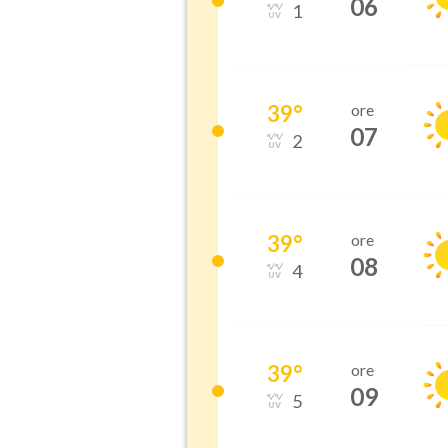
06
1
39
°
ore
07
2
39
°
ore
08
4
39
°
ore
09
5