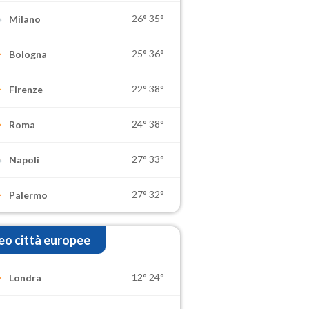
26°
35°
Milano
25°
36°
Bologna
22°
38°
Firenze
24°
38°
Roma
27°
33°
Napoli
27°
32°
Palermo
o città europee
12°
24°
Londra