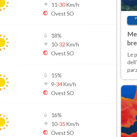
11
-
30
Km/h
Ovest SO
P
Met
18
%
bre
10
-
32
Km/h
Nor
Ovest SO
Le p
dell
parz
15
%
al 
9
-
34
Km/h
40 g
Ovest SO
16
%
10
-
35
Km/h
Ovest SO