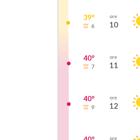
39
°
ore
10
6
40
°
ore
11
7
40
°
ore
12
9
40
°
ore