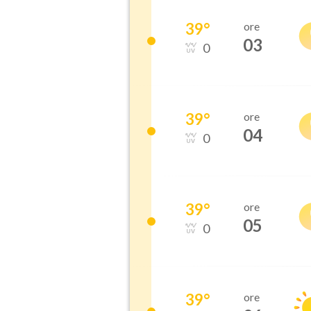
39
°
ore
03
0
39
°
ore
04
0
39
°
ore
05
0
39
°
ore