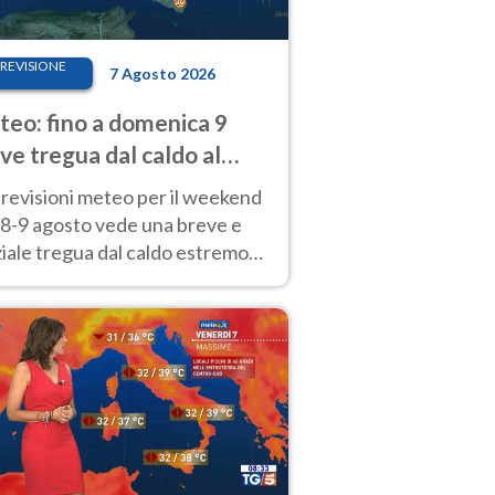
REVISIONE
7 Agosto 2026
eo: fino a domenica 9
ve tregua dal caldo al
d! Altrove calura e afa
revisioni meteo per il weekend
'8-9 agosto vede una breve e
iale tregua dal caldo estremo
Nord mentre altrove persistono
radi.