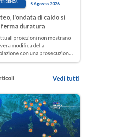
TENDENZA
5 Agosto 2026
eo, l'ondata di caldo si
ferma duratura
ttuali proiezioni non mostrano
vera modifica della
colazione con una prosecuzione
caldo fuori scala per molti
ni, compresa la settimana di
ragosto
rticoli
Vedi tutti