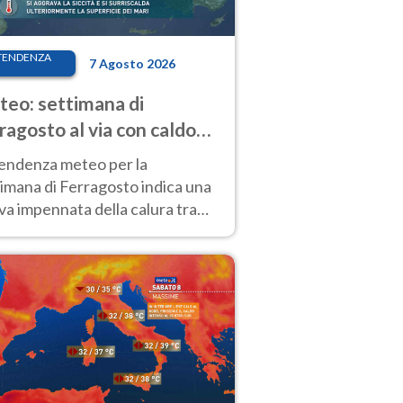
TENDENZA
7 Agosto 2026
eo: settimana di
ragosto al via con caldo
enso e qualche temporale
tendenza meteo per la
imana di Ferragosto indica una
a impennata della calura tra
 14 agosto, con nuovi rialzi
he al Nord.