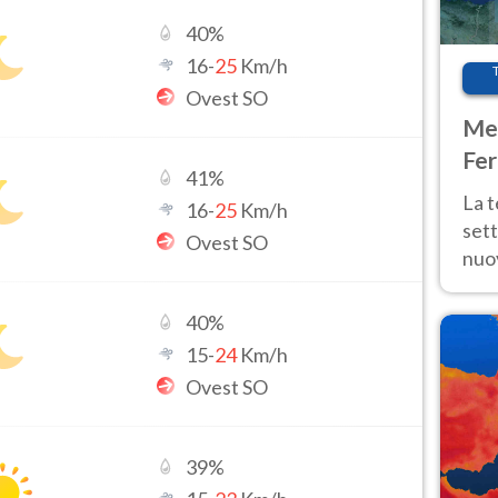
40
%
16
-
25
Km/h
Ovest SO
Met
Fer
41
%
int
La 
16
-
25
Km/h
sett
Ovest SO
nuov
11 e
anc
40
%
15
-
24
Km/h
Ovest SO
39
%