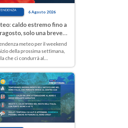
TENDENZA
6 Agosto 2026
eo: caldo estremo fino a
ragosto, solo una breve
sa. Ecco dove
tendenza meteo per il weekend
inizio della prossima settimana,
la che ci condurrà al
ragosto, vede ancora
perature molto elevate