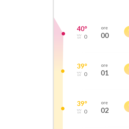
40
°
ore
00
0
39
°
ore
01
0
39
°
ore
02
0