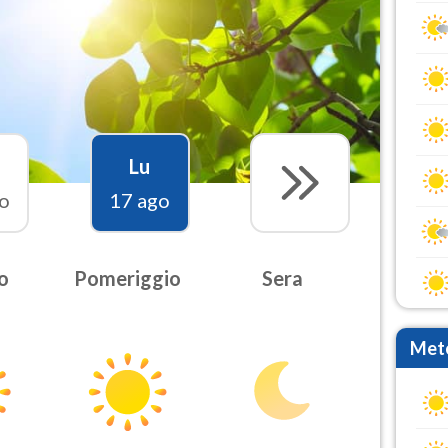
Lu
o
17 ago
o
Pomeriggio
Sera
Mete