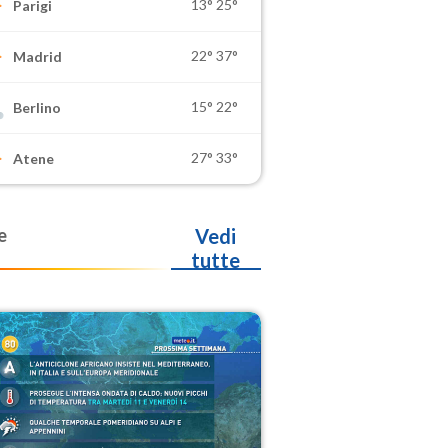
13°
25°
Parigi
22°
37°
Madrid
15°
22°
Berlino
27°
33°
Atene
e
Vedi
tutte