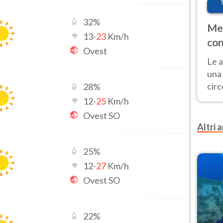
32
%
Met
13
-
23
Km/h
con
Ovest
Le a
una 
cir
28
%
del 
12
-
25
Km/h
gior
Ovest SO
Fer
Altri a
25
%
12
-
27
Km/h
Ovest SO
22
%