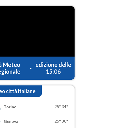
G Meteo
edizione delle
-
gionale
15:06
o città italiane
25°
34°
Torino
25°
30°
Genova