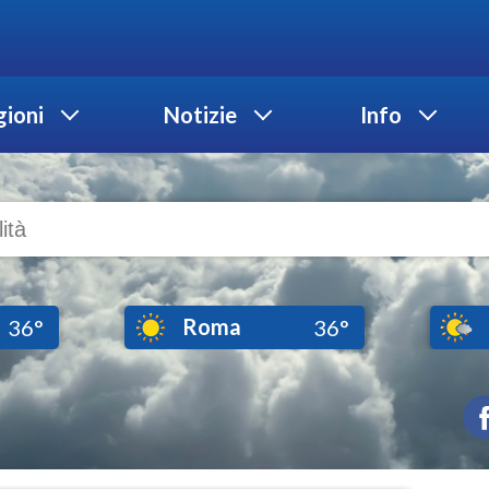
ioni
Notizie
Info
Roma
36°
36°