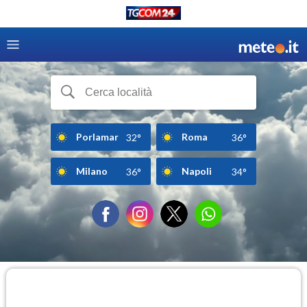
Porlamar
Roma
32°
36°
Milano
Napoli
36°
34°