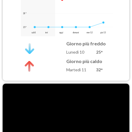
28°
25°
sab 8
ieri
oggi
domani
mer 12
gio 13
Giorno più freddo
Lunedì 10
25°
Giorno più caldo
Martedì 11
32°