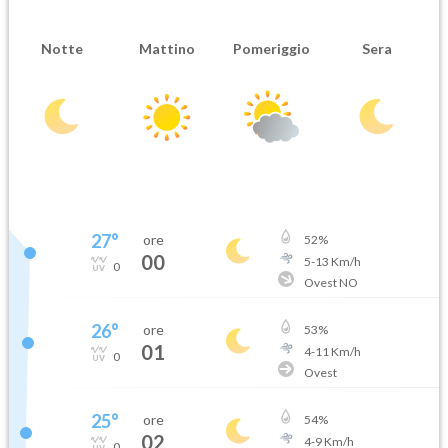
Notte
Mattino
Pomeriggio
Sera
27
°
ore
52
%
00
5
-
13
Km/h
0
Ovest NO
26
°
ore
53
%
01
4
-
11
Km/h
0
Ovest
25
°
ore
54
%
02
4
-
9
Km/h
0