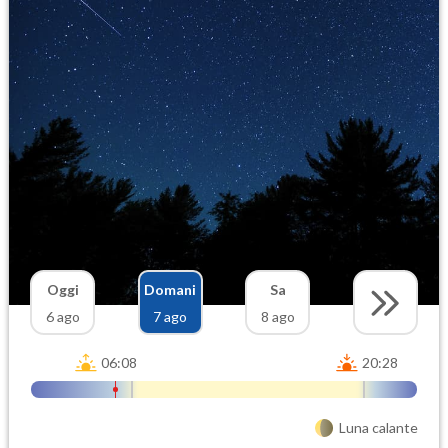
Oggi
Domani
Sa
6 ago
7 ago
8 ago
06:08
20:28
Luna calante