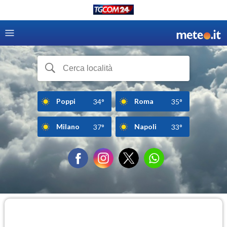
Poppi
Roma
34°
35°
Milano
Napoli
37°
33°