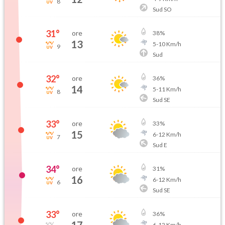
8
Sud SO
31
°
ore
38
%
13
5
-
10
Km/h
9
Sud
32
°
ore
36
%
14
5
-
11
Km/h
8
Sud SE
33
°
ore
33
%
15
6
-
12
Km/h
7
Sud E
34
°
ore
31
%
16
6
-
12
Km/h
6
Sud SE
33
°
ore
36
%
6
-
12
Km/h