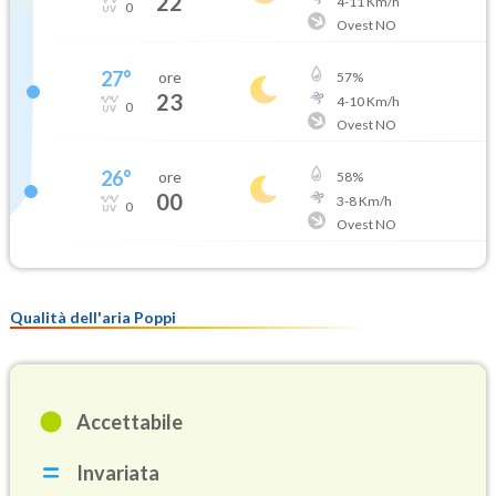
22
4
-
11
Km/h
0
Ovest NO
27
°
ore
57
%
23
4
-
10
Km/h
0
Ovest NO
26
°
ore
58
%
00
3
-
8
Km/h
0
Ovest NO
Qualità dell'aria Poppi
Accettabile
Invariata