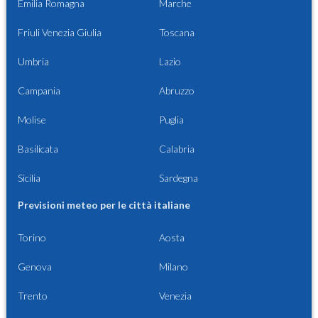
Emilia Romagna
Marche
Friuli Venezia Giulia
Toscana
Umbria
Lazio
Campania
Abruzzo
Molise
Puglia
Basilicata
Calabria
Sicilia
Sardegna
Previsioni meteo per le città italiane
Torino
Aosta
Genova
Milano
Trento
Venezia