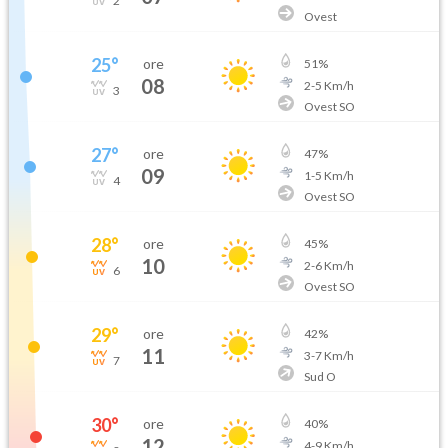
2
Ovest
25
°
ore
51
%
08
2
-
5
Km/h
3
Ovest SO
27
°
ore
47
%
09
1
-
5
Km/h
4
Ovest SO
28
°
ore
45
%
10
2
-
6
Km/h
6
Ovest SO
29
°
ore
42
%
11
3
-
7
Km/h
7
Sud O
30
°
ore
40
%
12
4
-
9
Km/h