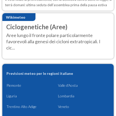
terrà domani: ultima seduta dell'assemblea prima della pausa estiva
Wikimeteo
Ciclogenetiche (Aree)
Aree lungo il fronte polare particolarmente
favorevoli alla genesi dei cicloni extratropicali. I
cic...
Previsioni meteo per le regioni italiane
Piemonte
Valle d'Aosta
Liguria
Lombardia
Trentino Alto Adige
Veneto