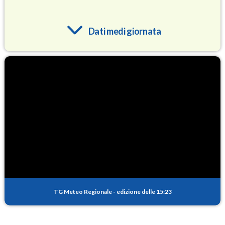
Dati medi giornata
O3
79.1
(Ozono)
NO2
1.4
(Diossido di azoto)
SO2
0.3
(Anidride solforosa)
PM10
21.7
(Materia particolata)
TG Meteo Regionale
-
edizione delle 15:23
PM25
10.1
(Materia particolata)