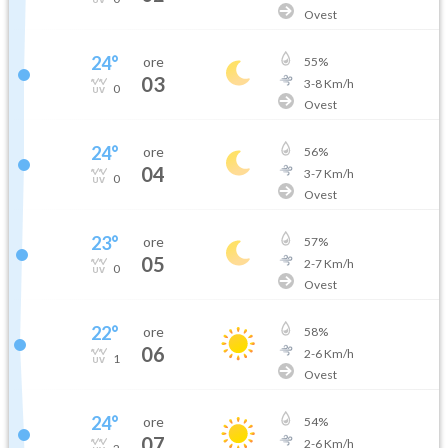
Ovest
24
°
ore
55
%
03
3
-
8
Km/h
0
Ovest
24
°
ore
56
%
04
3
-
7
Km/h
0
Ovest
23
°
ore
57
%
05
2
-
7
Km/h
0
Ovest
22
°
ore
58
%
06
2
-
6
Km/h
1
Ovest
24
°
ore
54
%
07
2
-
6
Km/h