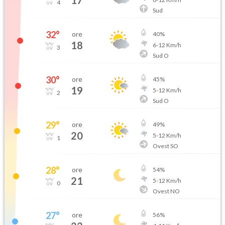
17
4
Sud
32
°
ore
40
%
18
6
-
12
Km/h
3
Sud O
30
°
ore
45
%
19
5
-
12
Km/h
2
Sud O
29
°
ore
49
%
20
5
-
12
Km/h
1
Ovest SO
28
°
ore
54
%
21
5
-
12
Km/h
0
Ovest NO
27
°
ore
56
%