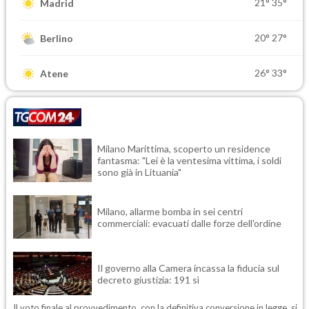
21°
35°
Madrid
20°
27°
Berlino
26°
33°
Atene
Milano Marittima, scoperto un residence
fantasma: "Lei è la ventesima vittima, i soldi
sono già in Lituania"
Milano, allarme bomba in sei centri
commerciali: evacuati dalle forze dell'ordine
Il governo alla Camera incassa la fiducia sul
decreto giustizia: 191 sì
Il voto finale al provvedimento, con la definitiva conversione in legge, si