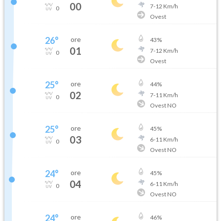
00
7
-
12
Km/h
0
Ovest
26
°
ore
43
%
01
7
-
12
Km/h
0
Ovest
25
°
ore
44
%
02
7
-
11
Km/h
0
Ovest NO
25
°
ore
45
%
03
6
-
11
Km/h
0
Ovest NO
24
°
ore
45
%
04
6
-
11
Km/h
0
Ovest NO
24
°
ore
46
%