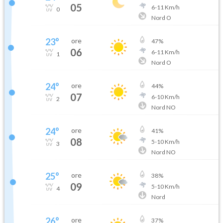
05
6
-
11
Km/h
0
Nord O
23
°
ore
47
%
06
6
-
11
Km/h
1
Nord O
24
°
ore
44
%
07
6
-
10
Km/h
2
Nord NO
24
°
ore
41
%
08
5
-
10
Km/h
3
Nord NO
25
°
ore
38
%
09
5
-
10
Km/h
4
Nord
26
°
ore
37
%