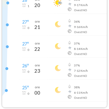
20
9
-
17
Km/h
1
Ovest NO
27
°
ore
36
%
21
9
-
16
Km/h
0
Ovest NO
27
°
ore
37
%
22
8
-
14
Km/h
0
Ovest NO
26
°
ore
37
%
23
7
-
12
Km/h
0
Ovest NO
25
°
ore
38
%
00
6
-
11
Km/h
0
Ovest NO