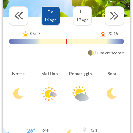
Do
Lu
16 ago
17 ago
06:18
20:15
Luna crescente
Notte
Mattino
Pomeriggio
Sera
26
°
ore
42
%