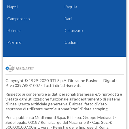
Napoli
L'Aquila
Campobasso
Bari
Potenza
Catanzaro
Palermo
Cagliari
Copyright © 1999-2020 RTI S.p.A. Direzione Business Digital -
P.Iva 03976881007 - Tutti i diritti riservati.
Rispetto ai contenuti e ai dati personali trasmessi e/o riprodotti è
vietata ogni utilizzazione funzionale all'addestramento di sistemi
di intelligenza artificiale generativa. È altresì fatto divieto
espresso di utilizzare mezzi automatizzati di data scraping.
Per la pubblicità
Mediamond S.p.a.
RTI spa, Gruppo Mediaset -
Sede legale: 00187 Roma Largo del Nazareno 8 - Cap. Soc. €
500.000.007,00 int. vers. - Registro delle Imprese di Roma,