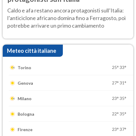
Caldo e afa restano ancora protagonisti sull’Italia:
l’anticiclone africano domina fino a Ferragosto, poi
potrebbe arrivare un primo cambiamento
Meteo città italiane
25°
33°
Torino
27°
31°
Genova
23°
35°
Milano
22°
35°
Bologna
23°
37°
Firenze