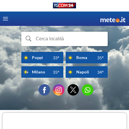
Poppi
Roma
33°
35°
Milano
Napoli
35°
34°