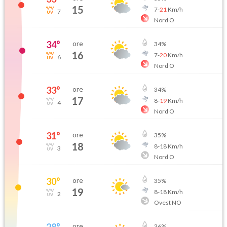
15
7
-
21
Km/h
7
Nord O
34
°
ore
34
%
16
7
-
20
Km/h
6
Nord O
33
°
ore
34
%
17
8
-
19
Km/h
4
Nord O
31
°
ore
35
%
18
8
-
18
Km/h
3
Nord O
30
°
ore
35
%
19
8
-
18
Km/h
2
Ovest NO
28
°
ore
36
%