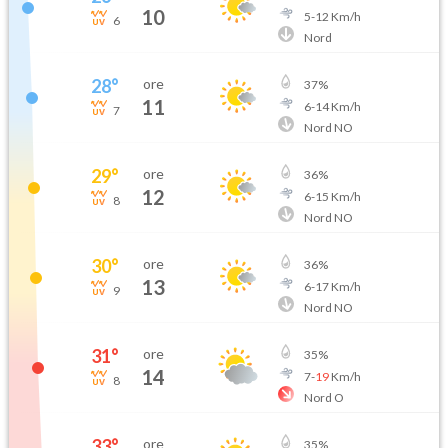
10
5
-
12
Km/h
6
Nord
28
°
ore
37
%
11
6
-
14
Km/h
7
Nord NO
29
°
ore
36
%
12
6
-
15
Km/h
8
Nord NO
30
°
ore
36
%
13
6
-
17
Km/h
9
Nord NO
31
°
ore
35
%
14
7
-
19
Km/h
8
Nord O
33
°
ore
35
%