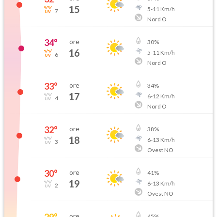
15
5
-
11
Km/h
7
Nord O
34
°
ore
30
%
16
5
-
11
Km/h
6
Nord O
33
°
ore
34
%
17
6
-
12
Km/h
4
Nord O
32
°
ore
38
%
18
6
-
13
Km/h
3
Ovest NO
30
°
ore
41
%
19
6
-
13
Km/h
2
Ovest NO
29
°
ore
45
%