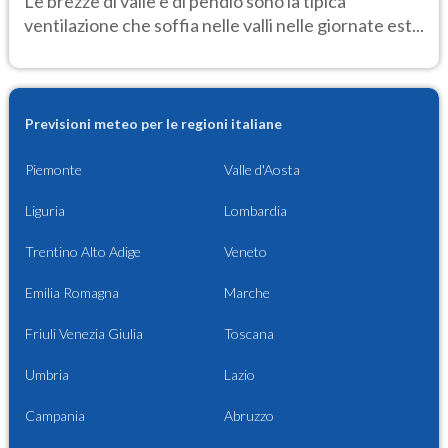
Le brezze di valle e di pendio sono la tipica
ventilazione che soffia nelle valli nelle giornate est...
Previsioni meteo per le regioni italiane
Piemonte
Valle d'Aosta
Liguria
Lombardia
Trentino Alto Adige
Veneto
Emilia Romagna
Marche
Friuli Venezia Giulia
Toscana
Umbria
Lazio
Campania
Abruzzo