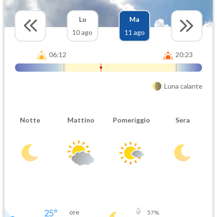
Lu
Ma
10 ago
11 ago
06:12
20:23
Luna calante
Notte
Mattino
Pomeriggio
Sera
25
°
ore
57
%