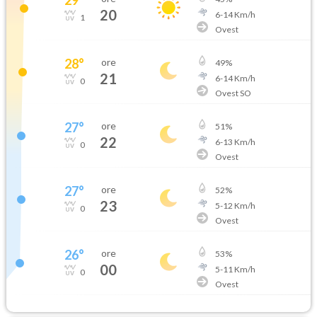
20
6
-
14
Km/h
1
Ovest
28
°
ore
49
%
21
6
-
14
Km/h
0
Ovest SO
27
°
ore
51
%
22
6
-
13
Km/h
0
Ovest
27
°
ore
52
%
23
5
-
12
Km/h
0
Ovest
26
°
ore
53
%
00
5
-
11
Km/h
0
Ovest