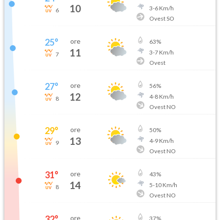
10
3
-
6
Km/h
6
Ovest SO
25
°
ore
63
%
11
3
-
7
Km/h
7
Ovest
27
°
ore
56
%
12
4
-
8
Km/h
8
Ovest NO
29
°
ore
50
%
13
4
-
9
Km/h
9
Ovest NO
31
°
ore
43
%
14
5
-
10
Km/h
8
Ovest NO
32
°
ore
37
%