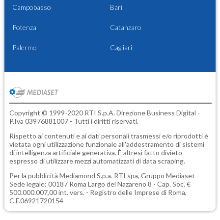
Campobasso
Bari
Potenza
Catanzaro
Palermo
Cagliari
Copyright © 1999-2020 RTI S.p.A. Direzione Business Digital -
P.Iva 03976881007 - Tutti i diritti riservati.
Rispetto ai contenuti e ai dati personali trasmessi e/o riprodotti è
vietata ogni utilizzazione funzionale all'addestramento di sistemi
di intelligenza artificiale generativa. È altresì fatto divieto
espresso di utilizzare mezzi automatizzati di data scraping.
Per la pubblicità
Mediamond S.p.a.
RTI spa, Gruppo Mediaset -
Sede legale: 00187 Roma Largo del Nazareno 8 - Cap. Soc. €
500.000.007,00 int. vers. - Registro delle Imprese di Roma,
C.F.06921720154