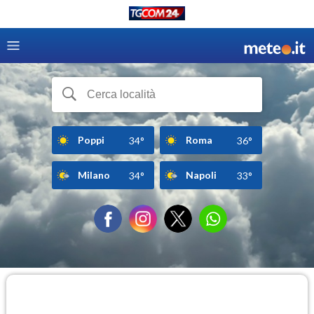
Poppi
Roma
34°
36°
Milano
Napoli
34°
33°