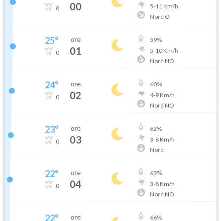
00
5
-
11
Km/h
0
Nord O
25
°
ore
59
%
01
5
-
10
Km/h
0
Nord NO
24
°
ore
60
%
02
4
-
9
Km/h
0
Nord NO
23
°
ore
62
%
03
3
-
8
Km/h
0
Nord
22
°
ore
63
%
04
3
-
8
Km/h
0
Nord NO
22
°
ore
66
%