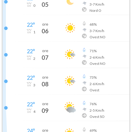
05
3
-
7
Km/h
0
Nord O
22
°
ore
68
%
06
3
-
7
Km/h
1
Ovest NO
22
°
ore
71
%
07
2
-
6
Km/h
2
Ovest NO
22
°
ore
73
%
08
2
-
6
Km/h
3
Ovest
22
°
ore
76
%
09
2
-
5
Km/h
4
Ovest SO
24
°
ore
69
%