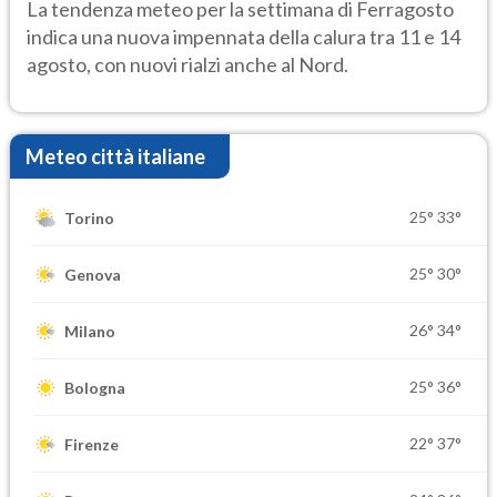
temporale
La tendenza meteo per la settimana di Ferragosto
indica una nuova impennata della calura tra 11 e 14
agosto, con nuovi rialzi anche al Nord.
Meteo città italiane
25°
33°
Torino
25°
30°
Genova
26°
34°
Milano
25°
36°
Bologna
22°
37°
Firenze