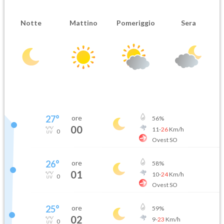
Notte
Mattino
Pomeriggio
Sera
27
°
ore
56
%
00
11
-
26
Km/h
0
Ovest SO
26
°
ore
58
%
01
10
-
24
Km/h
0
Ovest SO
25
°
ore
59
%
02
9
-
23
Km/h
0