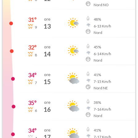
Nord NO
31
°
ore
48
%
13
6
-
13
Km/h
9
Nord
32
°
ore
45
%
14
6
-
14
Km/h
8
Nord
34
°
ore
41
%
15
7
-
15
Km/h
7
Nord NE
35
°
ore
38
%
16
7
-
16
Km/h
6
Nord
34
°
ore
41
%
17
7
-
17
Km/h