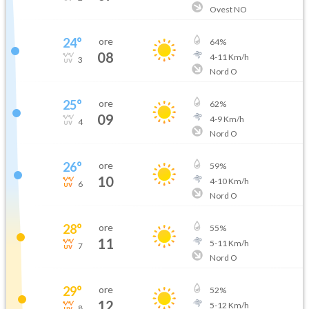
Ovest NO
24
°
ore
64
%
08
4
-
11
Km/h
3
Nord O
25
°
ore
62
%
09
4
-
9
Km/h
4
Nord O
26
°
ore
59
%
10
4
-
10
Km/h
6
Nord O
28
°
ore
55
%
11
5
-
11
Km/h
7
Nord O
29
°
ore
52
%
12
5
-
12
Km/h
8