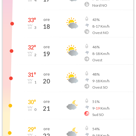
4
Nord NO
33
°
ore
43
%
18
8
-
17
Km/h
3
Ovest NO
32
°
ore
46
%
19
8
-
18
Km/h
2
Ovest
31
°
ore
48
%
20
9
-
18
Km/h
1
Ovest SO
30
°
ore
51
%
21
9
-
19
Km/h
0
Sud SO
29
°
ore
54
%
22
9
-
18
Km/h