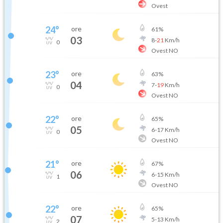
Ovest
24
°
ore
61
%
03
8
-
21
Km/h
0
Ovest NO
23
°
ore
63
%
04
7
-
19
Km/h
0
Ovest NO
22
°
ore
65
%
05
6
-
17
Km/h
0
Ovest NO
21
°
ore
67
%
06
6
-
15
Km/h
1
Ovest NO
22
°
ore
65
%
07
5
-
13
Km/h
2