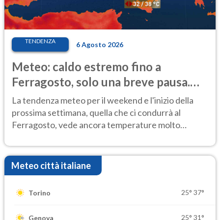
TENDENZA
6 Agosto 2026
Meteo: caldo estremo fino a
Ferragosto, solo una breve pausa.
Ecco dove
La tendenza meteo per il weekend e l'inizio della
prossima settimana, quella che ci condurrà al
Ferragosto, vede ancora temperature molto
elevate
Meteo città italiane
25°
37°
Torino
25°
31°
Genova