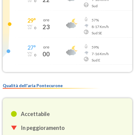
0
Sud
29
°
ore
57
%
23
8
-
17
Km/h
0
Sud SE
27
°
ore
59
%
00
7
-
16
Km/h
0
Sud E
Qualità dell'aria Pontecurone
Accettabile
In peggioramento