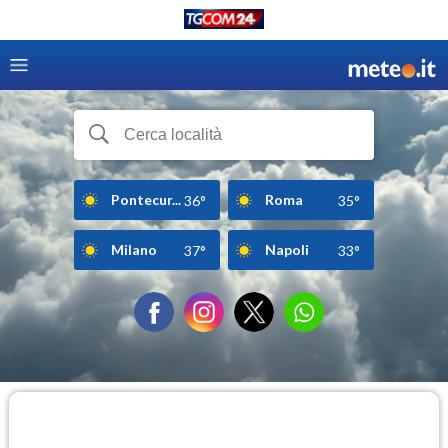
Pontecur...
Roma
36°
35°
Milano
Napoli
37°
33°