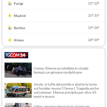
15°
23°
Parigi
21°
35°
Madrid
19°
26°
Berlino
26°
34°
Atene
Crema, 43enne accoltellata in strada:
fermato un giovane nordafricano
Jesolo, si tuffa dal pontile e sbatte la testa
sul fondale: muore 17enne | Tragedia anche
sul Latemar: 14enne precipita per oltre 50
metri e muore
Udine, vendono limonata in strada per