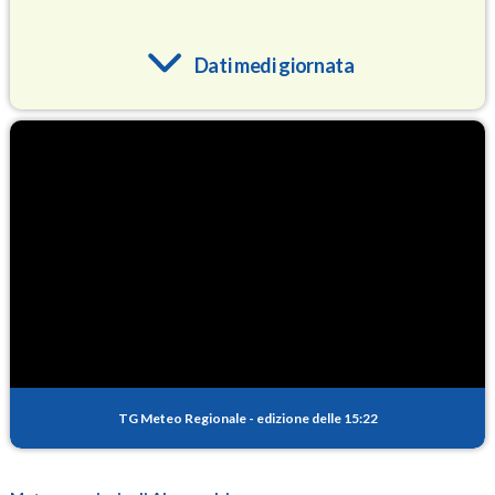
Dati medi giornata
O3
88.8
(Ozono)
NO2
3.8
(Diossido di azoto)
SO2
0.4
(Anidride solforosa)
PM10
16.4
(Materia particolata)
TG Meteo Regionale
-
edizione delle 15:22
PM25
10.5
(Materia particolata)