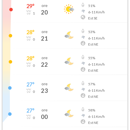
29
°
ore
51
%
20
6
-
11
Km/h
1
Est SE
28
°
ore
53
%
21
6
-
11
Km/h
0
Est NE
28
°
ore
55
%
22
6
-
11
Km/h
0
Est NE
27
°
ore
57
%
23
6
-
11
Km/h
0
Est NE
27
°
ore
58
%
00
6
-
11
Km/h
0
Est NE