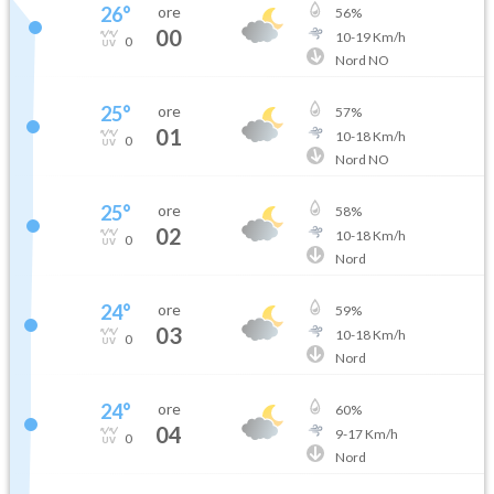
26
°
ore
56
%
00
10
-
19
Km/h
0
Nord NO
25
°
ore
57
%
01
10
-
18
Km/h
0
Nord NO
25
°
ore
58
%
02
10
-
18
Km/h
0
Nord
24
°
ore
59
%
03
10
-
18
Km/h
0
Nord
24
°
ore
60
%
04
9
-
17
Km/h
0
Nord