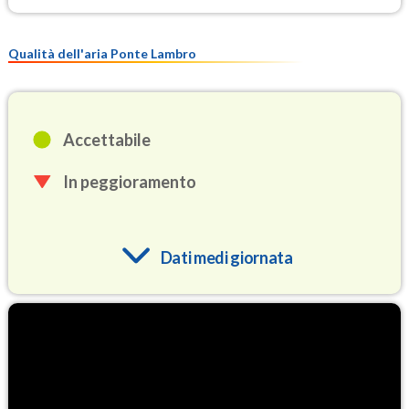
Qualità dell'aria Ponte Lambro
Accettabile
In peggioramento
Dati medi giornata
O3
94.8
(Ozono)
NO2
4.5
(Diossido di azoto)