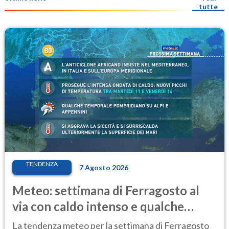
tutte
TENDENZA
7 Agosto 2026
Meteo: settimana di Ferragosto al
via con caldo intenso e qualche
temporale
La tendenza meteo per la settimana di Ferragosto