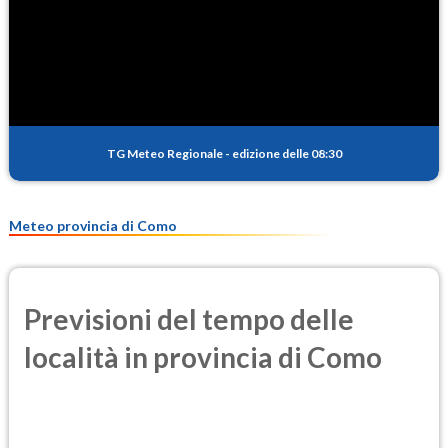
SO2
0.6
(Anidride solforosa)
PM10
17.9
(Materia particolata)
TG Meteo Regionale
-
edizione delle 08:30
PM25
14.3
(Materia particolata)
Meteo provincia di Como
Previsioni del tempo delle
località in provincia di Como