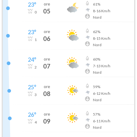
23
°
ore
61
%
05
8
-
16
Km/h
0
Nord
23
°
ore
62
%
06
8
-
15
Km/h
1
Nord
24
°
ore
60
%
07
7
-
13
Km/h
2
Nord
25
°
ore
59
%
08
6
-
12
Km/h
3
Nord
26
°
ore
57
%
09
6
-
11
Km/h
4
Nord