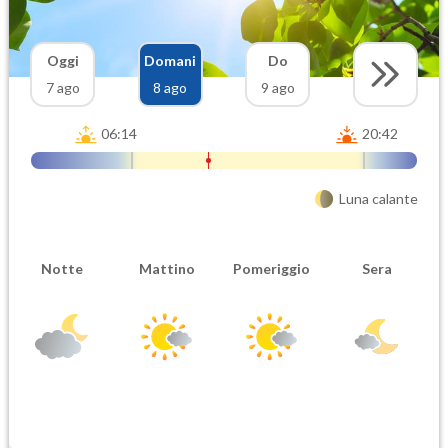
Oggi
Domani
Do
7 ago
8 ago
9 ago
06:14
20:42
Luna calante
Notte
Mattino
Pomeriggio
Sera