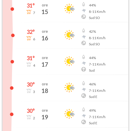
31
°
ore
44
%
15
8
-
11
Km/h
7
Sud SO
32
°
ore
42
%
16
8
-
11
Km/h
6
Sud SO
31
°
ore
44
%
17
7
-
11
Km/h
4
Sud
30
°
ore
46
%
18
7
-
11
Km/h
3
Sud E
30
°
ore
49
%
19
7
-
11
Km/h
2
Sud E