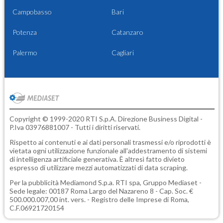
Campobasso
Bari
Potenza
Catanzaro
Palermo
Cagliari
Copyright © 1999-2020 RTI S.p.A. Direzione Business Digital -
P.Iva 03976881007 - Tutti i diritti riservati.
Rispetto ai contenuti e ai dati personali trasmessi e/o riprodotti è
vietata ogni utilizzazione funzionale all'addestramento di sistemi
di intelligenza artificiale generativa. È altresì fatto divieto
espresso di utilizzare mezzi automatizzati di data scraping.
Per la pubblicità
Mediamond S.p.a.
RTI spa, Gruppo Mediaset -
Sede legale: 00187 Roma Largo del Nazareno 8 - Cap. Soc. €
500.000.007,00 int. vers. - Registro delle Imprese di Roma,
C.F.06921720154