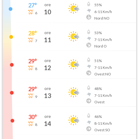
27
°
ore
55
%
10
6
-
11
Km/h
6
Nord NO
28
°
ore
53
%
11
7
-
11
Km/h
7
Nord O
29
°
ore
51
%
12
7
-
11
Km/h
8
Ovest NO
29
°
ore
48
%
13
7
-
11
Km/h
9
Ovest
30
°
ore
46
%
14
8
-
11
Km/h
8
Ovest SO