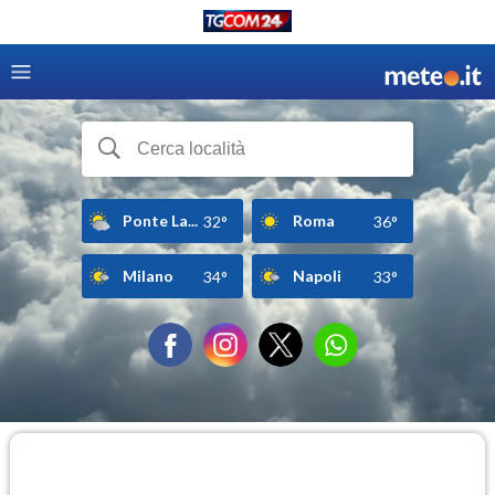
Ponte La...
Roma
32°
36°
Milano
Napoli
34°
33°