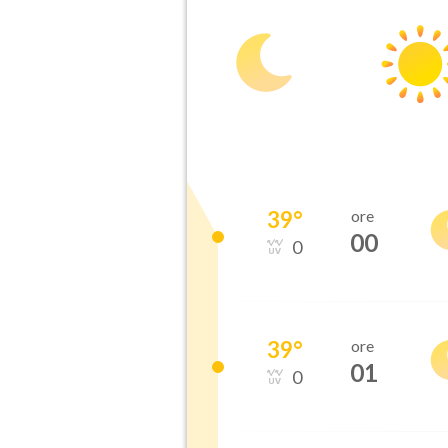
39
°
ore
00
0
39
°
ore
01
0