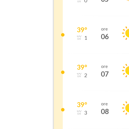
0
39
°
ore
06
1
39
°
ore
07
2
39
°
ore
08
3