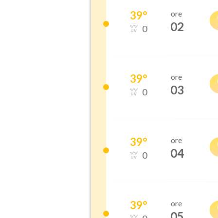
39
°
ore
02
0
39
°
ore
03
0
39
°
ore
04
0
39
°
ore
05