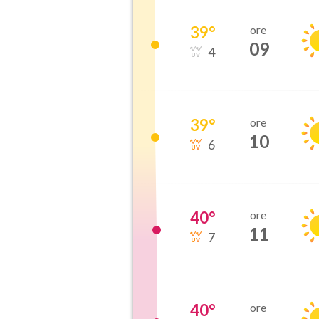
39
°
ore
09
4
39
°
ore
10
6
40
°
ore
11
7
40
°
ore