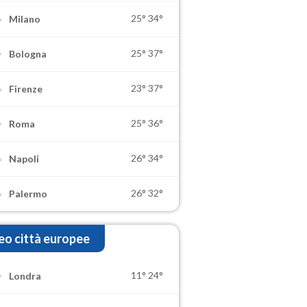
25°
34°
Milano
25°
37°
Bologna
23°
37°
Firenze
25°
36°
Roma
26°
34°
Napoli
26°
32°
Palermo
o città europee
11°
24°
Londra