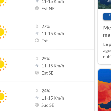
11
-
15
Km/h
Est NE
P
27
%
Met
11
-
15
Km/h
mal
Est
fin
Le p
agos
nubi
25
%
Cen
11
-
15
Km/h
mol
Est SE
24
%
11
-
15
Km/h
Sud SE