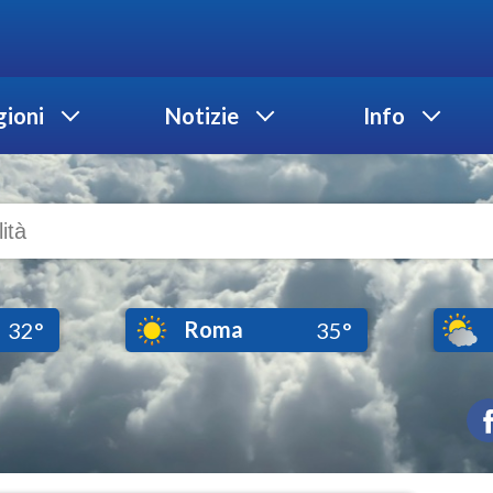
ioni
Notizie
Info
Roma
32°
35°