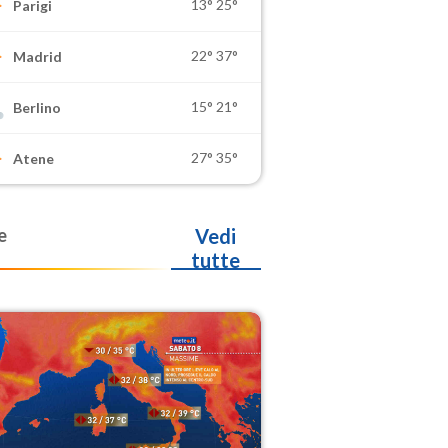
13°
25°
Parigi
22°
37°
Madrid
15°
21°
Berlino
27°
35°
Atene
e
Vedi
tutte