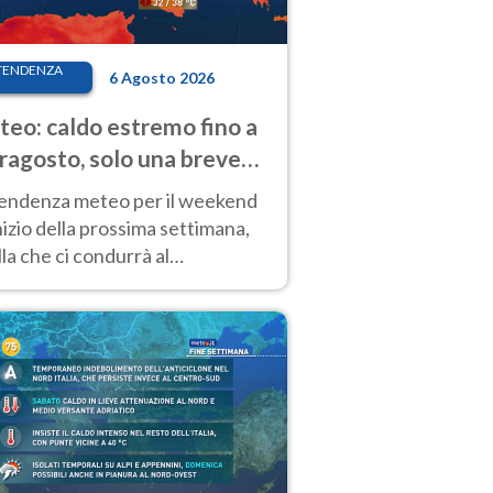
TENDENZA
6 Agosto 2026
eo: caldo estremo fino a
ragosto, solo una breve
sa. Ecco dove
tendenza meteo per il weekend
inizio della prossima settimana,
la che ci condurrà al
ragosto, vede ancora
perature molto elevate