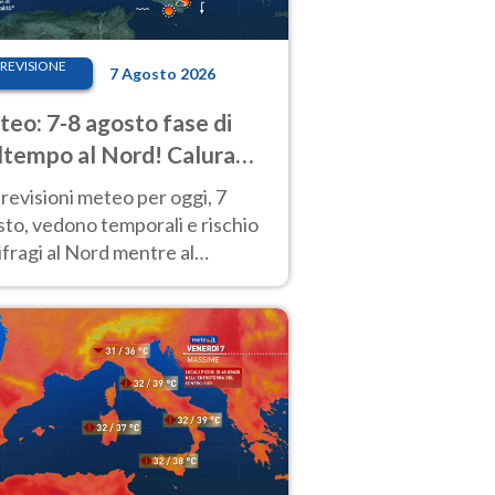
REVISIONE
7 Agosto 2026
eo: 7-8 agosto fase di
tempo al Nord! Calura
o a Ferragosto
revisioni meteo per oggi, 7
to, vedono temporali e rischio
fragi al Nord mentre al
tro-Sud sole e caldo sempre
to intenso.