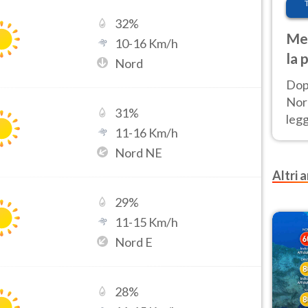
32
%
Met
10
-
16
Km/h
la 
Nord
Dop
Nord
31
%
leg
11
-
16
Km/h
nuov
Nord NE
afr
Altri a
29
%
11
-
15
Km/h
Nord E
28
%