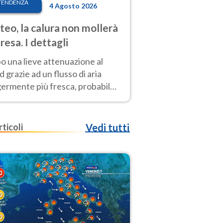
TENDENZA
4 Agosto 2026
eo, la calura non mollerà
presa. I dettagli
o una lieve attenuazione al
 grazie ad un flusso di aria
germente più fresca, probabile
o rinforzo dell’anticiclone
icano entro Ferragosto
rticoli
Vedi tutti