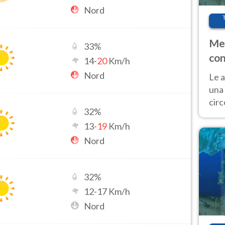
Nord
Met
33
%
con
14
-
20
Km/h
Nord
Le a
una 
cir
32
%
del 
13
-
19
Km/h
gior
Fer
Nord
32
%
12
-
17
Km/h
Nord