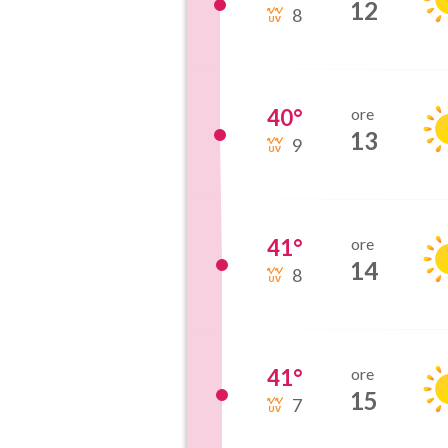
12
8
40
°
ore
13
9
41
°
ore
14
8
41
°
ore
15
7