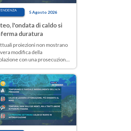
TENDENZA
5 Agosto 2026
eo, l'ondata di caldo si
ferma duratura
ttuali proiezioni non mostrano
vera modifica della
colazione con una prosecuzione
caldo fuori scala per molti
ni, compresa la settimana di
ragosto