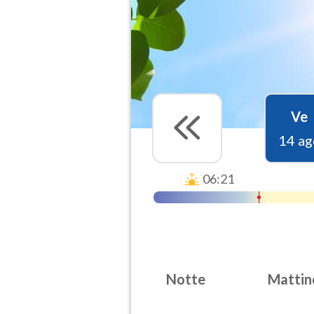
Ve
14 ag
06:21
Notte
Mattin