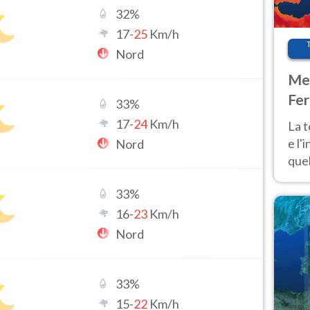
32
%
17
-
25
Km/h
Nord
Met
Fer
33
%
pau
17
-
24
Km/h
La 
e l'
Nord
quel
Fer
33
%
tem
16
-
23
Km/h
Nord
33
%
15
-
22
Km/h