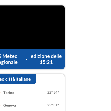
G Meteo
edizione delle
-
gionale
15:21
o città italiane
22°
34°
Torino
25°
31°
Genova