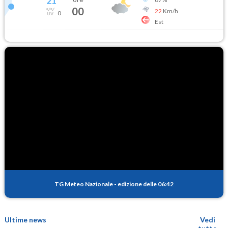
21
°
00
22
Km/h
0
Est
TG Meteo Nazionale
-
edizione delle 06:42
Ultime news
Vedi