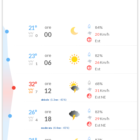
21
°
ore
84
%
00
20
Km/h
0
Est
23
°
ore
82
%
06
26
Km/h
1
Est
32
°
ore
68
%
12
31
Km/h
7
Est NE
debole
(
1.3mm
-
43
%)
26
°
ore
83
%
18
29
Km/h
4
Est NE
moderata
(
4.4mm
-
43
%)
ore
87
%