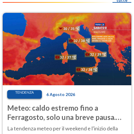
tutte
TENDENZA
6 Agosto 2026
Meteo: caldo estremo fino a
Ferragosto, solo una breve pausa.
Ecco dove
La tendenza meteo per il weekend e l'inizio della