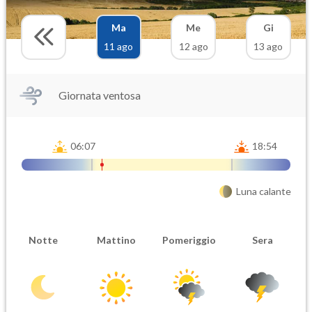
Ma
Me
Gi
11 ago
12 ago
13 ago
Giornata ventosa
06:07
18:54
Luna calante
Notte
Mattino
Pomeriggio
Sera