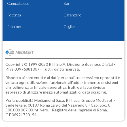
Campobasso
Bari
Potenza
Catanzaro
Palermo
Cagliari
Copyright © 1999-2020 RTI S.p.A. Direzione Business Digital -
P.Iva 03976881007 - Tutti i diritti riservati.
Rispetto ai contenuti e ai dati personali trasmessi e/o riprodotti è
vietata ogni utilizzazione funzionale all'addestramento di sistemi
di intelligenza artificiale generativa. È altresì fatto divieto
espresso di utilizzare mezzi automatizzati di data scraping.
Per la pubblicità
Mediamond S.p.a.
RTI spa, Gruppo Mediaset -
Sede legale: 00187 Roma Largo del Nazareno 8 - Cap. Soc. €
500.000.007,00 int. vers. - Registro delle Imprese di Roma,
C.F.06921720154