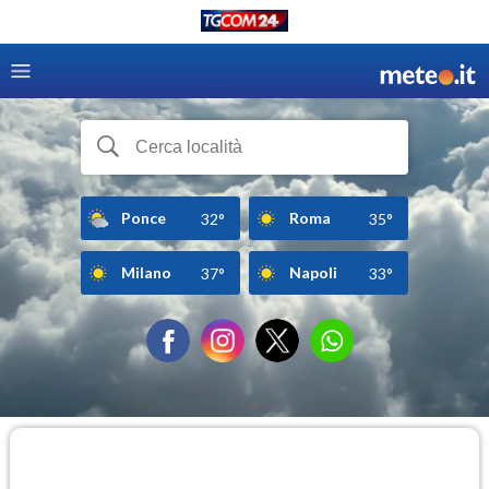
Ponce
Roma
32°
35°
Milano
Napoli
37°
33°