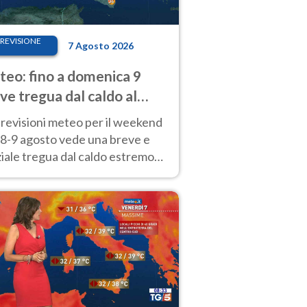
REVISIONE
7 Agosto 2026
eo: fino a domenica 9
ve tregua dal caldo al
d! Altrove calura e afa
revisioni meteo per il weekend
'8-9 agosto vede una breve e
iale tregua dal caldo estremo
Nord mentre altrove persistono
radi.