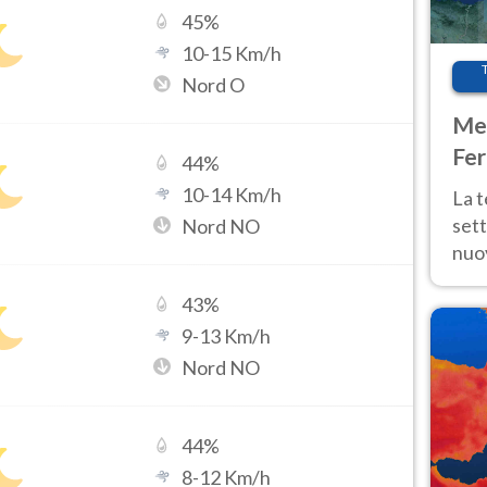
45
%
10
-
15
Km/h
Nord O
Met
Fer
44
%
int
10
-
14
Km/h
La 
sett
Nord NO
nuov
11 e
43
%
anc
9
-
13
Km/h
Nord NO
44
%
8
-
12
Km/h