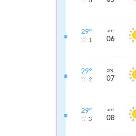
0
29
°
ore
06
1
29
°
ore
07
2
29
°
ore
08
3