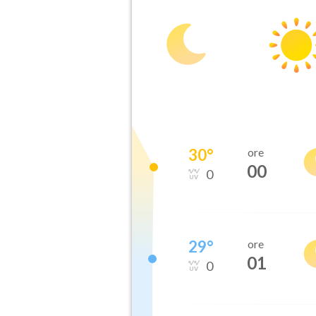
30
°
ore
00
0
29
°
ore
01
0