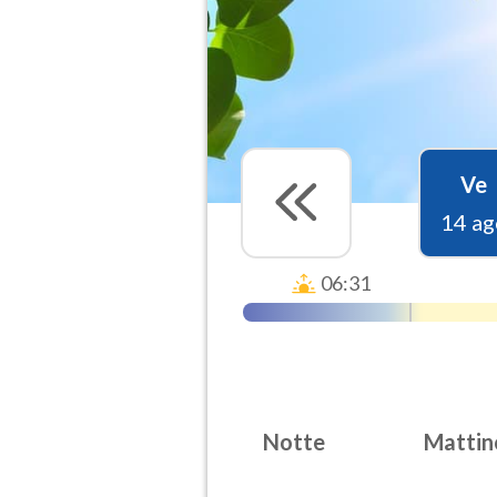
Ve
14 ag
06:31
Notte
Mattin