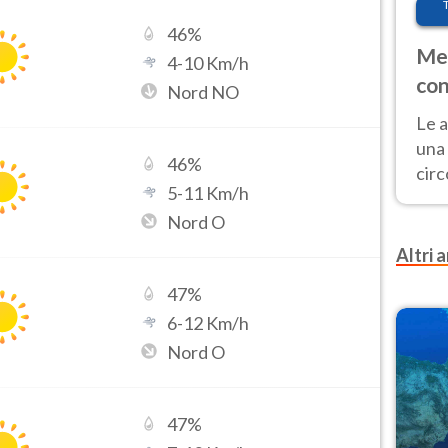
46
%
Met
4
-
10
Km/h
con
Nord NO
Le a
una 
46
%
cir
5
-
11
Km/h
del 
Nord O
gior
Fer
Altri a
47
%
6
-
12
Km/h
Nord O
47
%