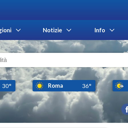
ioni
Notizie
Info
Roma
30°
36°