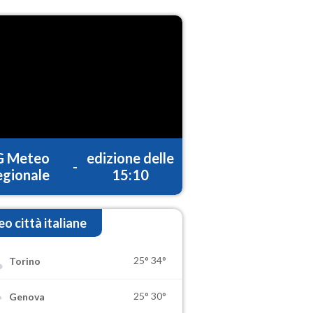
G Meteo
edizione delle
-
gionale
15:10
o città italiane
25°
34°
Torino
25°
30°
Genova