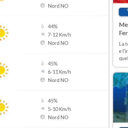
Nord NO
Met
44
%
Fer
7
-
12
Km/h
pau
Nord NO
La 
e l'
quel
45
%
Fer
6
-
11
Km/h
tem
Nord NO
45
%
5
-
10
Km/h
Nord NO