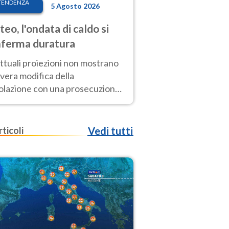
TENDENZA
5 Agosto 2026
eo, l'ondata di caldo si
ferma duratura
ttuali proiezioni non mostrano
vera modifica della
colazione con una prosecuzione
caldo fuori scala per molti
ni, compresa la settimana di
ragosto
rticoli
Vedi tutti