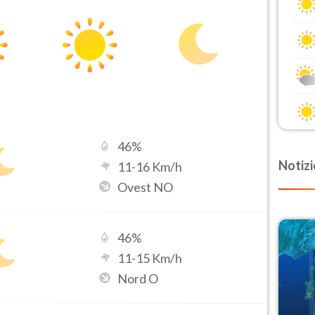
46
%
Notizi
11
-
16
Km/h
Ovest NO
46
%
11
-
15
Km/h
Nord O