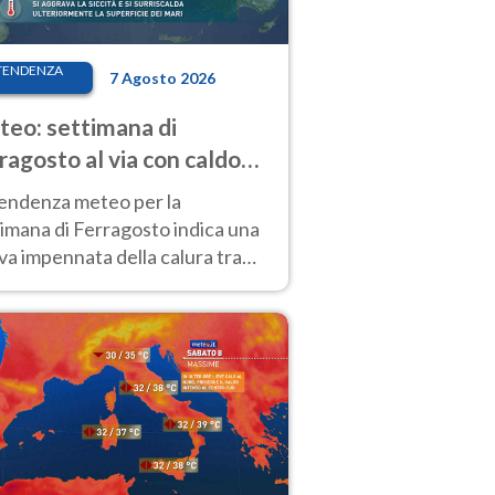
TENDENZA
7 Agosto 2026
eo: settimana di
ragosto al via con caldo
enso e qualche temporale
tendenza meteo per la
imana di Ferragosto indica una
a impennata della calura tra
 14 agosto, con nuovi rialzi
he al Nord.