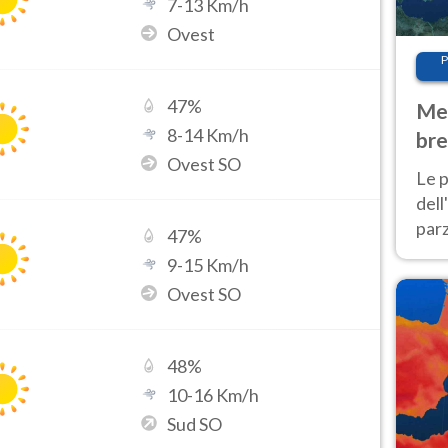
7
-
13
Km/h
Ovest
P
47
%
Met
8
-
14
Km/h
bre
Ovest SO
Nor
Le p
dell
parz
47
%
al 
9
-
15
Km/h
40 g
Ovest SO
48
%
10
-
16
Km/h
Sud SO