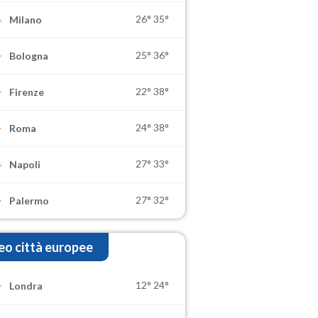
26°
35°
Milano
25°
36°
Bologna
22°
38°
Firenze
24°
38°
Roma
27°
33°
Napoli
27°
32°
Palermo
o città europee
12°
24°
Londra