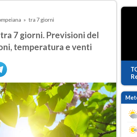
ompeiana
tra 7 giorni
a 7 giorni. Previsioni del
oni, temperatura e venti
T
Re
Mete