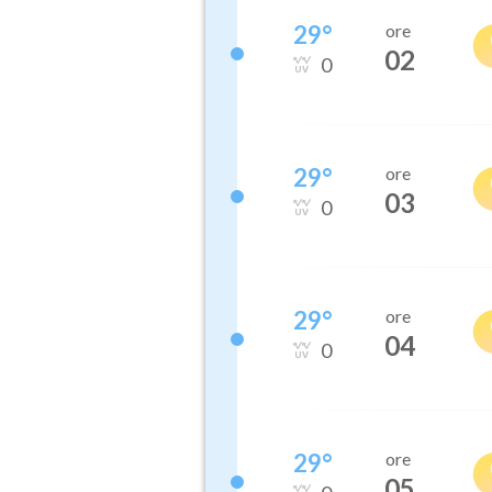
29
°
ore
02
0
29
°
ore
03
0
29
°
ore
04
0
29
°
ore
05