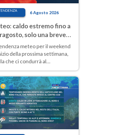
TENDENZA
6 Agosto 2026
eo: caldo estremo fino a
ragosto, solo una breve
sa. Ecco dove
tendenza meteo per il weekend
inizio della prossima settimana,
la che ci condurrà al
ragosto, vede ancora
perature molto elevate