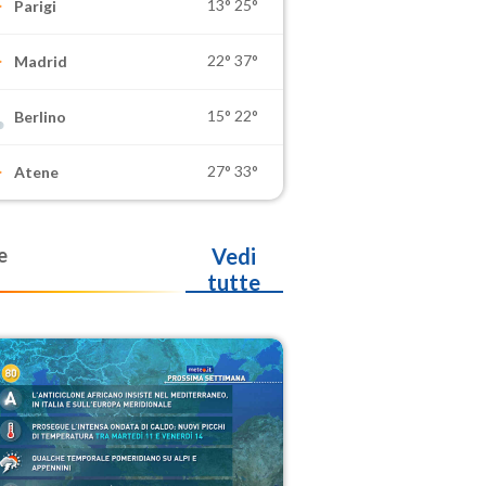
13°
25°
Parigi
22°
37°
Madrid
15°
22°
Berlino
27°
33°
Atene
e
Vedi
tutte