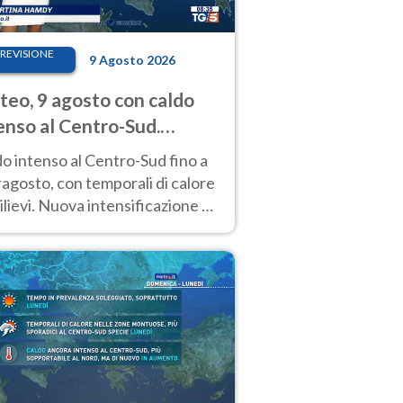
REVISIONE
9 Agosto 2026
eo, 9 agosto con caldo
enso al Centro-Sud.
porali sui rilievi
o intenso al Centro-Sud fino a
agosto, con temporali di calore
rilievi. Nuova intensificazione la
sima settimana, con valori
o i 40 °C.