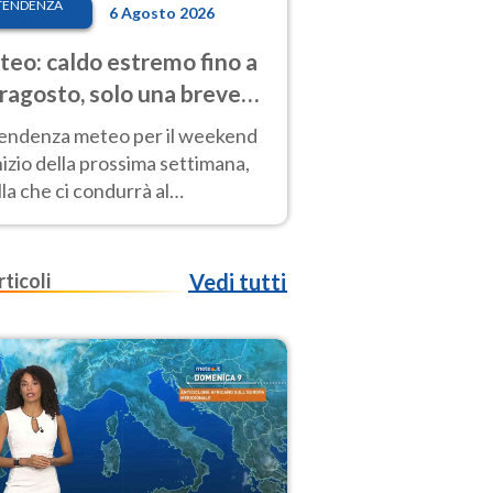
TENDENZA
6 Agosto 2026
eo: caldo estremo fino a
ragosto, solo una breve
sa. Ecco dove
tendenza meteo per il weekend
inizio della prossima settimana,
la che ci condurrà al
ragosto, vede ancora
perature molto elevate
rticoli
Vedi tutti