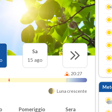
Sa
o
15 ago
20:27
Mete
Luna crescente
o
Pomeriggio
Sera