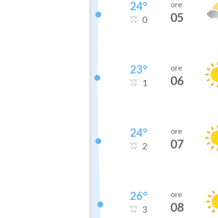
24
°
ore
05
0
23
°
ore
06
1
24
°
ore
07
2
26
°
ore
08
3