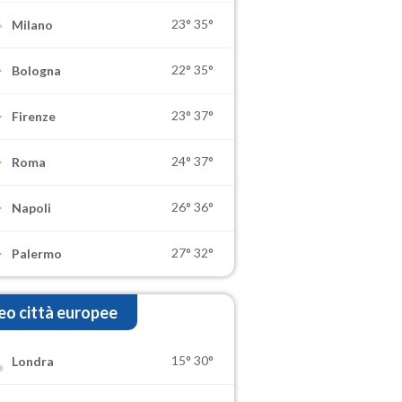
23°
35°
Milano
22°
35°
Bologna
23°
37°
Firenze
24°
37°
Roma
26°
36°
Napoli
27°
32°
Palermo
o città europee
15°
30°
Londra