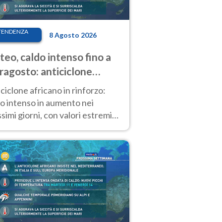
TENDENZA
8 Agosto 2026
eo, caldo intenso fino a
ragosto: anticiclone
icano ancora
ciclone africano in rinforzo:
tagonista
o intenso in aumento nei
simi giorni, con valori estremi
so Ferragosto su gran parte
alia