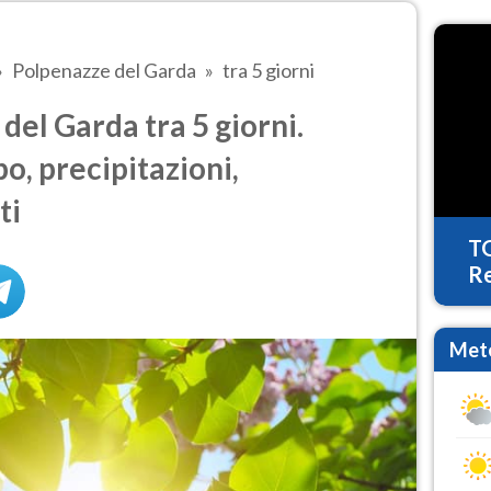
Polpenazze del Garda
tra 5 giorni
el Garda tra 5 giorni.
o, precipitazioni,
ti
T
Re
Mete