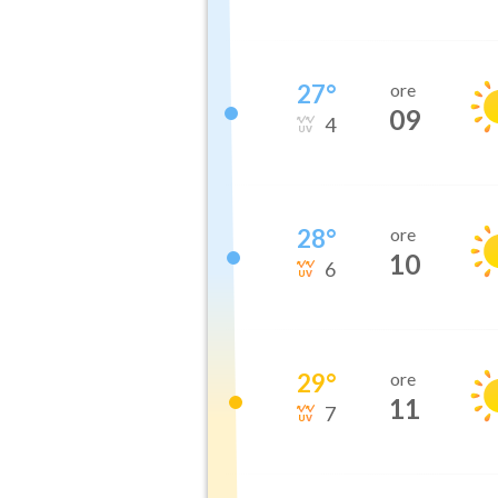
27
°
ore
09
4
28
°
ore
10
6
29
°
ore
11
7