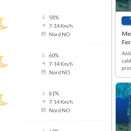
58
%
7
-
14
Km/h
Met
Nord NO
Fer
afr
Anti
60
%
pro
cald
7
-
14
Km/h
pros
Nord NO
ver
d’It
61
%
7
-
14
Km/h
Nord NO