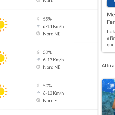
Nord
Met
55
%
Fer
6
-
14
Km/h
pau
La 
Nord NE
e l'
quel
Fer
52
%
tem
6
-
13
Km/h
Altri a
Nord NE
50
%
6
-
13
Km/h
Nord E