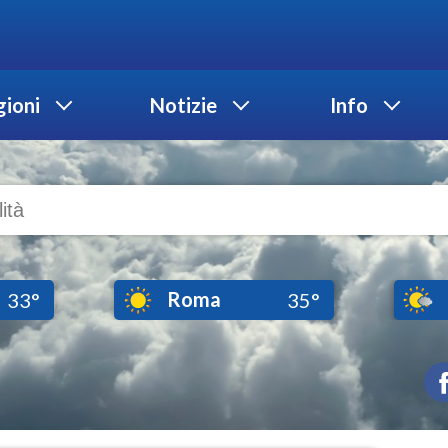
ioni
Notizie
Info
Roma
33°
35°