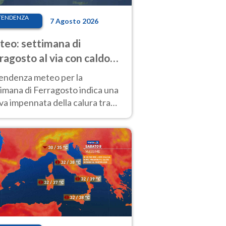
TENDENZA
7 Agosto 2026
eo: settimana di
ragosto al via con caldo
enso e qualche temporale
tendenza meteo per la
imana di Ferragosto indica una
a impennata della calura tra
 14 agosto, con nuovi rialzi
he al Nord.