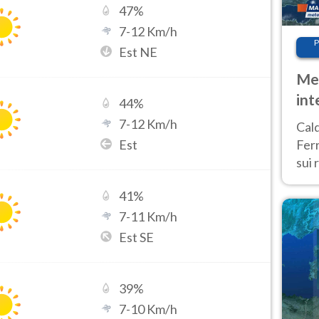
47
%
7
-
12
Km/h
P
Est NE
Met
int
44
%
Tem
7
-
12
Km/h
Cald
Est
Ferr
sui 
pros
41
%
vers
7
-
11
Km/h
Est SE
39
%
7
-
10
Km/h