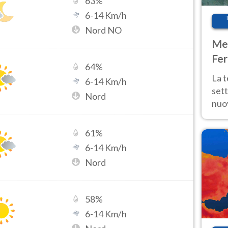
63
%
6
-
14
Km/h
Nord NO
Met
Fer
64
%
int
La 
6
-
14
Km/h
sett
Nord
nuov
11 e
anc
61
%
6
-
14
Km/h
Nord
58
%
6
-
14
Km/h