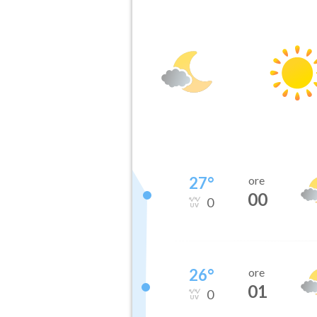
27
°
ore
00
0
26
°
ore
01
0