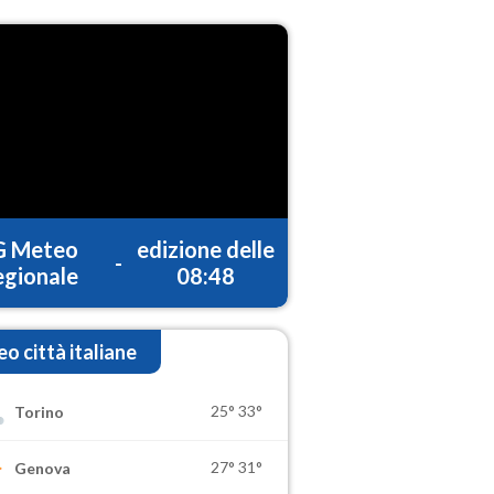
G Meteo
edizione delle
-
gionale
08:48
o città italiane
25°
33°
Torino
27°
31°
Genova