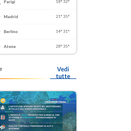
18°
32°
Parigi
21°
35°
Madrid
14°
31°
Berlino
28°
35°
Atene
e
Vedi
tutte