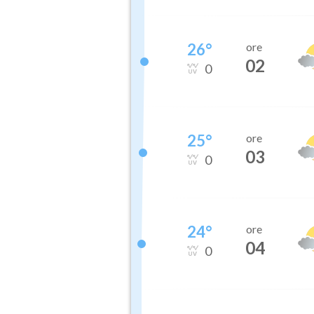
26
°
ore
02
0
25
°
ore
03
0
24
°
ore
04
0