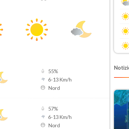
Notizi
55
%
6
-
13
Km/h
Nord
57
%
6
-
13
Km/h
Nord