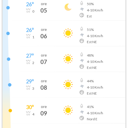
26
°
ore
50
%
05
4
-
10
Km/h
0
Est
26
°
ore
51
%
06
4
-
10
Km/h
1
Est NE
27
°
ore
48
%
07
4
-
10
Km/h
2
Est NE
29
°
ore
44
%
08
4
-
10
Km/h
3
Est NE
30
°
ore
41
%
09
4
-
10
Km/h
4
Nord E