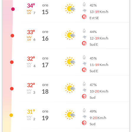
34
°
ore
42
%
15
13
-
19
Km/h
7
Est SE
33
°
ore
44
%
16
12
-
19
Km/h
6
Sud E
32
°
ore
45
%
17
11
-
19
Km/h
4
Sud E
32
°
ore
47
%
18
10
-
20
Km/h
3
Sud
31
°
ore
49
%
19
9
-
20
Km/h
2
Sud