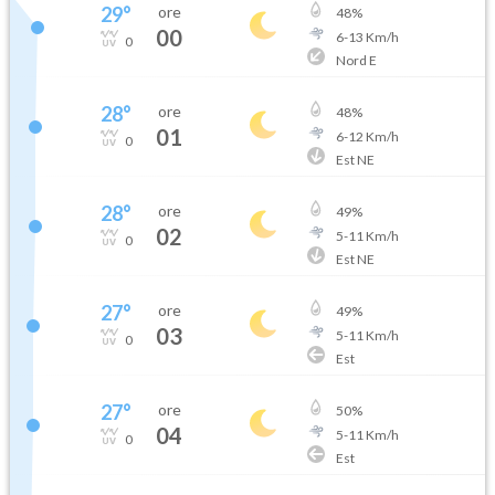
29
°
ore
48
%
00
6
-
13
Km/h
0
Nord E
28
°
ore
48
%
01
6
-
12
Km/h
0
Est NE
28
°
ore
49
%
02
5
-
11
Km/h
0
Est NE
27
°
ore
49
%
03
5
-
11
Km/h
0
Est
27
°
ore
50
%
04
5
-
11
Km/h
0
Est