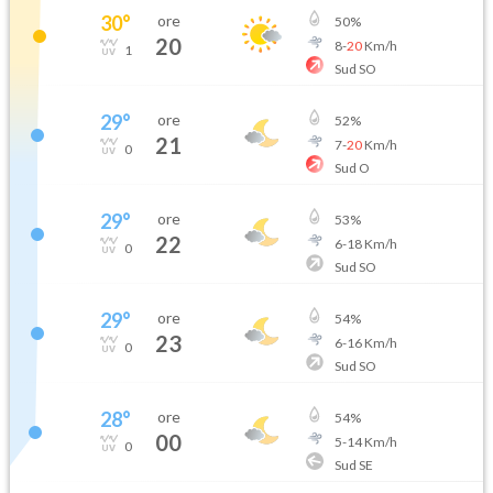
30
°
ore
50
%
20
8
-
20
Km/h
1
Sud SO
29
°
ore
52
%
21
7
-
20
Km/h
0
Sud O
29
°
ore
53
%
22
6
-
18
Km/h
0
Sud SO
29
°
ore
54
%
23
6
-
16
Km/h
0
Sud SO
28
°
ore
54
%
00
5
-
14
Km/h
0
Sud SE