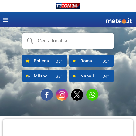
Pollena ...
Roma
33°
35°
Milano
Napoli
35°
34°