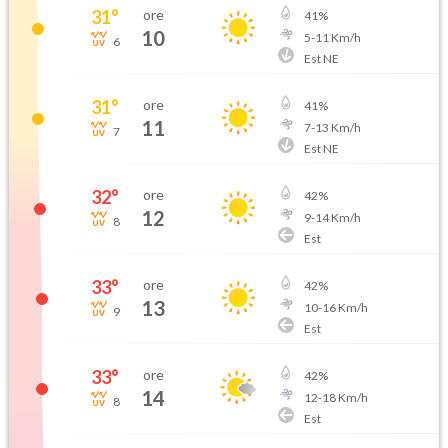
31
°
ore
41
%
10
5
-
11
Km/h
6
Est NE
31
°
ore
41
%
11
7
-
13
Km/h
7
Est NE
32
°
ore
42
%
12
9
-
14
Km/h
8
Est
33
°
ore
42
%
13
10
-
16
Km/h
9
Est
33
°
ore
42
%
14
12
-
18
Km/h
8
Est