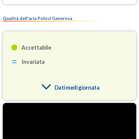
Qualità dell'aria Polizzi Generosa
Accettabile
Invariata
Dati medi giornata
O3
91.1
(Ozono)
NO2
0.8
(Diossido di azoto)