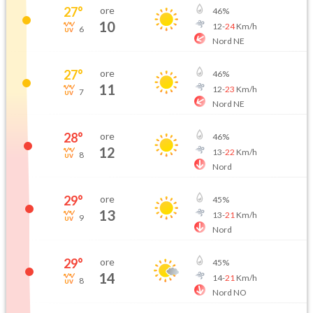
27
°
ore
46
%
10
12
-
24
Km/h
6
Nord NE
27
°
ore
46
%
11
12
-
23
Km/h
7
Nord NE
28
°
ore
46
%
12
13
-
22
Km/h
8
Nord
29
°
ore
45
%
13
13
-
21
Km/h
9
Nord
29
°
ore
45
%
14
14
-
21
Km/h
8
Nord NO