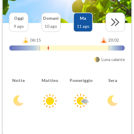
Oggi
Domani
Ma
9 ago
10 ago
11 ago
06:15
20:02
Luna calante
Notte
Mattino
Pomeriggio
Sera