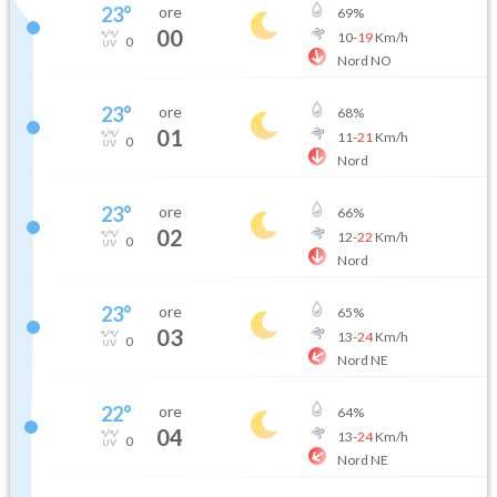
23
°
ore
69
%
00
10
-
19
Km/h
0
Nord NO
23
°
ore
68
%
01
11
-
21
Km/h
0
Nord
23
°
ore
66
%
02
12
-
22
Km/h
0
Nord
23
°
ore
65
%
03
13
-
24
Km/h
0
Nord NE
22
°
ore
64
%
04
13
-
24
Km/h
0
Nord NE