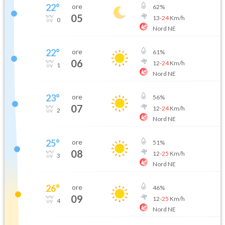
22
°
ore
62
%
05
13
-
24
Km/h
0
Nord NE
22
°
ore
61
%
06
12
-
24
Km/h
1
Nord NE
23
°
ore
56
%
07
12
-
24
Km/h
2
Nord NE
25
°
ore
51
%
08
12
-
25
Km/h
3
Nord NE
26
°
ore
46
%
09
12
-
25
Km/h
4
Nord NE