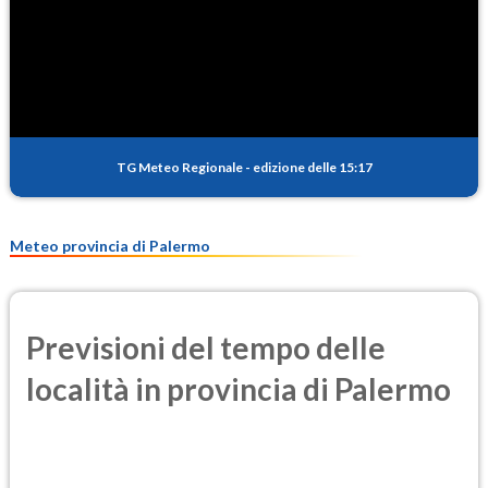
SO2
0.6
(Anidride solforosa)
PM10
17.2
(Materia particolata)
TG Meteo Regionale
-
edizione delle 15:17
PM25
11.7
(Materia particolata)
Meteo provincia di Palermo
Previsioni del tempo delle
località in provincia di Palermo