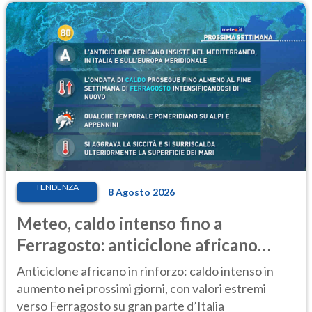
TENDENZA
8 Agosto 2026
Meteo, caldo intenso fino a
Ferragosto: anticiclone africano
ancora protagonista
Anticiclone africano in rinforzo: caldo intenso in
aumento nei prossimi giorni, con valori estremi
verso Ferragosto su gran parte d’Italia