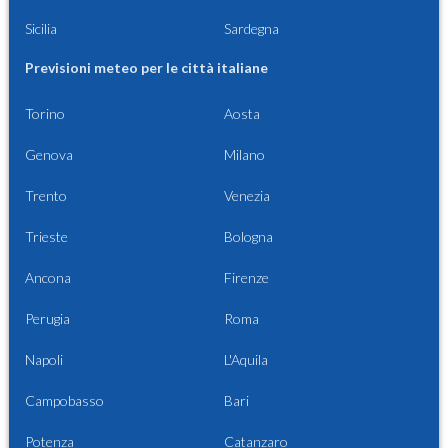
Sicilia
Sardegna
Previsioni meteo per le città italiane
Torino
Aosta
Genova
Milano
Trento
Venezia
Trieste
Bologna
Ancona
Firenze
Perugia
Roma
Napoli
L'Aquila
Campobasso
Bari
Potenza
Catanzaro