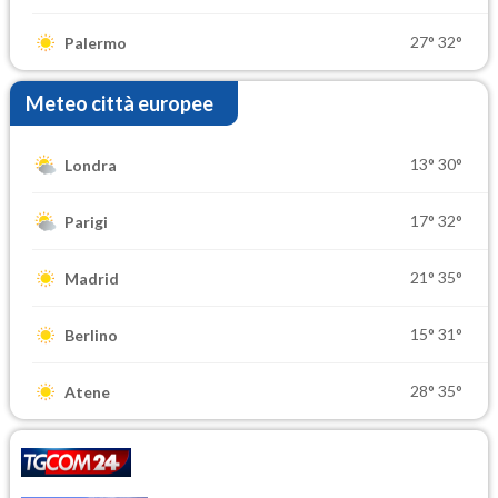
27°
32°
Palermo
Meteo città europee
13°
30°
Londra
17°
32°
Parigi
21°
35°
Madrid
15°
31°
Berlino
28°
35°
Atene