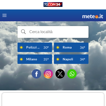
Polizzi ...
Roma
30°
36°
Milano
Napoli
35°
34°