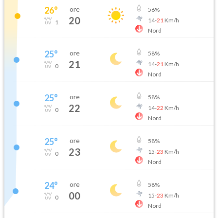
26
°
ore
56
%
20
14
-
21
Km/h
1
Nord
25
°
ore
58
%
21
14
-
21
Km/h
0
Nord
25
°
ore
58
%
22
14
-
22
Km/h
0
Nord
25
°
ore
58
%
23
15
-
23
Km/h
0
Nord
24
°
ore
58
%
00
15
-
23
Km/h
0
Nord