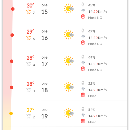
30
°
ore
45
%
15
14
-
20
Km/h
7
Nord NO
29
°
ore
47
%
16
14
-
20
Km/h
6
Nord NO
28
°
ore
49
%
17
14
-
20
Km/h
4
Nord NO
28
°
ore
52
%
18
14
-
20
Km/h
3
Nord
27
°
ore
54
%
19
14
-
21
Km/h
2
Nord