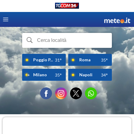
Poggio P...
Roma
31°
35°
Milano
Napoli
35°
34°