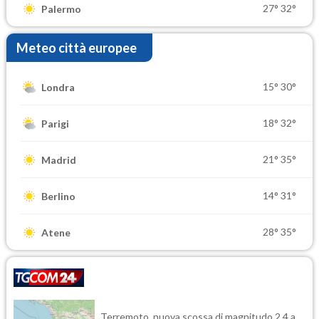
27°
32°
Palermo
Meteo città europee
15°
30°
Londra
18°
32°
Parigi
21°
35°
Madrid
14°
31°
Berlino
28°
35°
Atene
Terremoto, nuova scossa di magnitudo 2.4 a