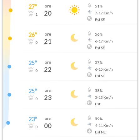
27
°
ore
51
%
20
7
-
17
Km/h
1
Est SE
26
°
ore
56
%
21
6
-
17
Km/h
0
Est SE
25
°
ore
57
%
22
6
-
15
Km/h
0
Est SE
25
°
ore
58
%
23
5
-
13
Km/h
0
Est
23
°
ore
59
%
00
4
-
11
Km/h
0
Est NE