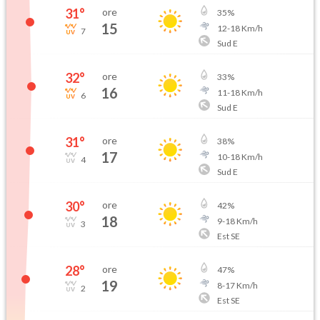
31
°
ore
35
%
15
12
-
18
Km/h
7
Sud E
32
°
ore
33
%
16
11
-
18
Km/h
6
Sud E
31
°
ore
38
%
17
10
-
18
Km/h
4
Sud E
30
°
ore
42
%
18
9
-
18
Km/h
3
Est SE
28
°
ore
47
%
19
8
-
17
Km/h
2
Est SE