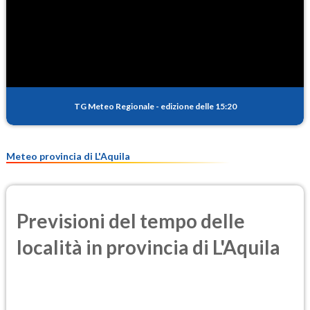
SO2
2.5
(Anidride solforosa)
PM10
16.7
(Materia particolata)
TG Meteo Regionale
-
edizione delle 15:20
PM25
11.3
(Materia particolata)
Meteo provincia di L'Aquila
Previsioni del tempo delle
località in provincia di L'Aquila