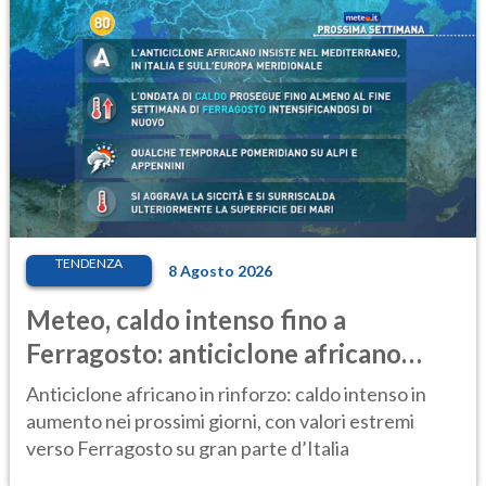
TENDENZA
8 Agosto 2026
Meteo, caldo intenso fino a
Ferragosto: anticiclone africano
ancora protagonista
Anticiclone africano in rinforzo: caldo intenso in
aumento nei prossimi giorni, con valori estremi
verso Ferragosto su gran parte d’Italia