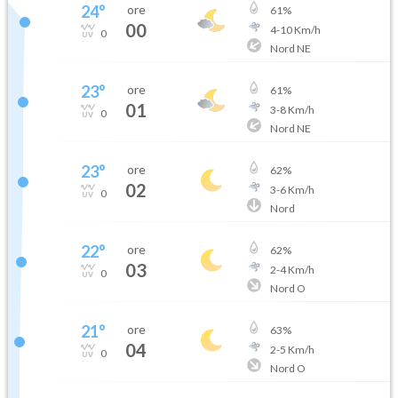
24
°
ore
61
%
00
4
-
10
Km/h
0
Nord NE
23
°
ore
61
%
01
3
-
8
Km/h
0
Nord NE
23
°
ore
62
%
02
3
-
6
Km/h
0
Nord
22
°
ore
62
%
03
2
-
4
Km/h
0
Nord O
21
°
ore
63
%
04
2
-
5
Km/h
0
Nord O