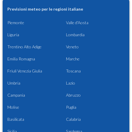
Previsioni meteo per le regioni italiane
Piemonte
Valle d'Aosta
Liguria
Lombardia
Trentino Alto Adige
Veneto
Emilia Romagna
Marche
Friuli Venezia Giulia
Toscana
Umbria
Lazio
Campania
Abruzzo
Molise
Puglia
Basilicata
Calabria
Sicilia
Sardegna