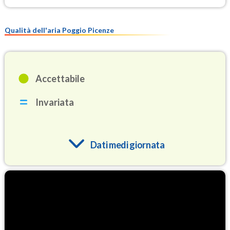
Qualità dell'aria Poggio Picenze
Accettabile
Invariata
Dati medi giornata
O3
87.6
(Ozono)
NO2
1.8
(Diossido di azoto)