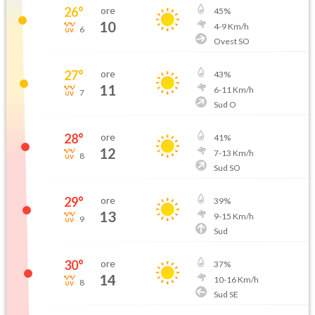
26
°
ore
45
%
10
4
-
9
Km/h
6
Ovest SO
27
°
ore
43
%
11
6
-
11
Km/h
7
Sud O
28
°
ore
41
%
12
7
-
13
Km/h
8
Sud SO
29
°
ore
39
%
13
9
-
15
Km/h
9
Sud
30
°
ore
37
%
14
10
-
16
Km/h
8
Sud SE