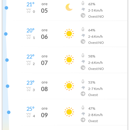
21
°
ore
63
%
05
2
-
5
Km/h
0
Ovest NO
20
°
ore
64
%
06
2
-
6
Km/h
1
Ovest NO
22
°
ore
58
%
07
2
-
6
Km/h
2
Ovest NO
23
°
ore
53
%
08
2
-
7
Km/h
3
Ovest
25
°
ore
47
%
09
2
-
8
Km/h
4
Ovest