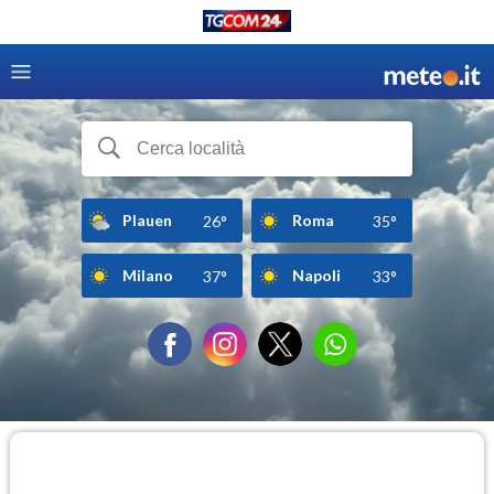
Plauen
Roma
26°
35°
Milano
Napoli
37°
33°