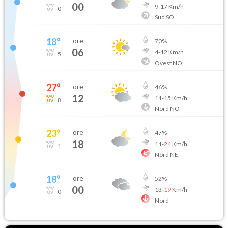
00
9
-
17
Km/h
0
Sud SO
18
°
ore
70
%
06
4
-
12
Km/h
5
Ovest NO
27
°
ore
46
%
12
11
-
15
Km/h
8
Nord NO
23
°
ore
47
%
18
11
-
24
Km/h
1
Nord NE
18
°
ore
52
%
00
13
-
19
Km/h
0
Nord