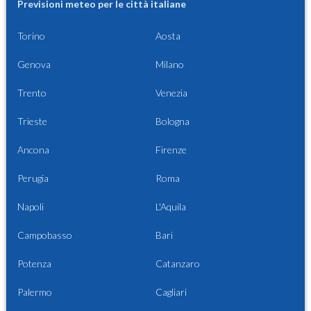
Previsioni meteo per le città italiane
Torino
Aosta
Genova
Milano
Trento
Venezia
Trieste
Bologna
Ancona
Firenze
Perugia
Roma
Napoli
L'Aquila
Campobasso
Bari
Potenza
Catanzaro
Palermo
Cagliari