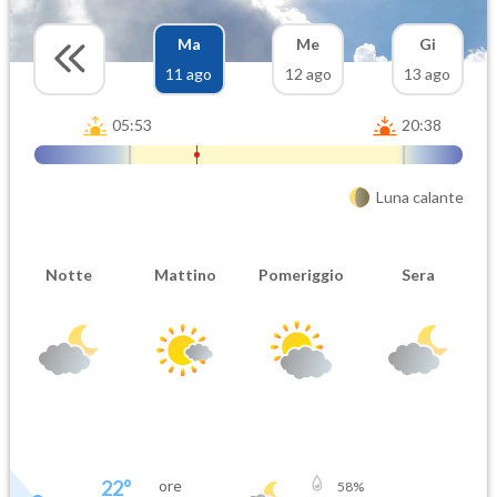
Ma
Me
Gi
11 ago
12 ago
13 ago
05:53
20:38
Luna calante
Notte
Mattino
Pomeriggio
Sera
22
°
ore
58
%