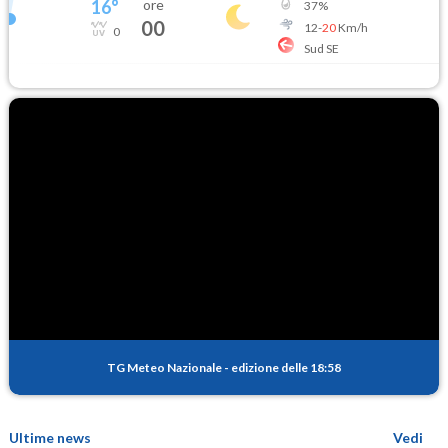
16
°
ore
37
%
00
12
-
20
Km/h
0
Sud SE
TG Meteo Nazionale
-
edizione delle 18:58
Ultime news
Vedi