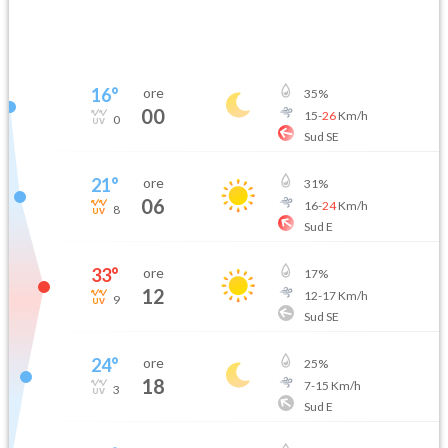
16
°
ore
35
%
00
15
-
26
Km/h
0
Sud SE
21
°
ore
31
%
06
16
-
24
Km/h
8
Sud E
33
°
ore
17
%
12
12
-
17
Km/h
9
Sud SE
24
°
ore
25
%
18
7
-
15
Km/h
3
Sud E