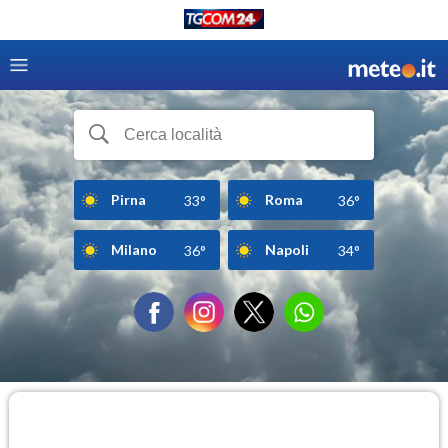
Pirna
Roma
33°
36°
Milano
Napoli
36°
34°