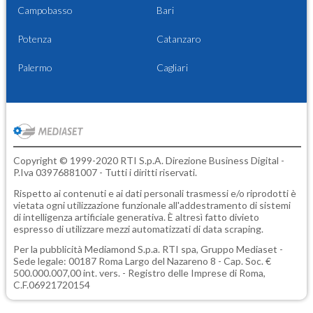
Campobasso
Bari
Potenza
Catanzaro
Palermo
Cagliari
Copyright © 1999-2020 RTI S.p.A. Direzione Business Digital -
P.Iva 03976881007 - Tutti i diritti riservati.
Rispetto ai contenuti e ai dati personali trasmessi e/o riprodotti è
vietata ogni utilizzazione funzionale all'addestramento di sistemi
di intelligenza artificiale generativa. È altresì fatto divieto
espresso di utilizzare mezzi automatizzati di data scraping.
Per la pubblicità
Mediamond S.p.a.
RTI spa, Gruppo Mediaset -
Sede legale: 00187 Roma Largo del Nazareno 8 - Cap. Soc. €
500.000.007,00 int. vers. - Registro delle Imprese di Roma,
C.F.06921720154