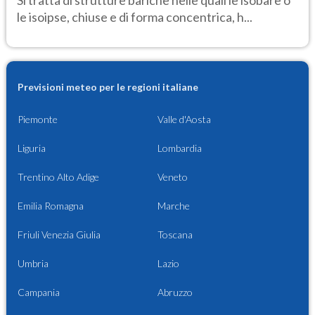
Si tratta di strutture bariche nelle quali le isobare o
le isoipse, chiuse e di forma concentrica, h...
Previsioni meteo per le regioni italiane
Piemonte
Valle d'Aosta
Liguria
Lombardia
Trentino Alto Adige
Veneto
Emilia Romagna
Marche
Friuli Venezia Giulia
Toscana
Umbria
Lazio
Campania
Abruzzo