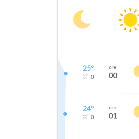
25
°
ore
00
0
24
°
ore
01
0