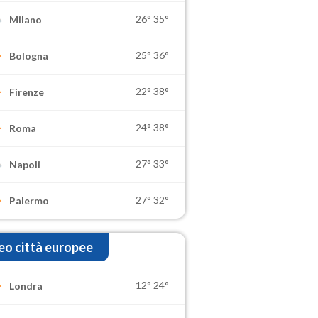
26°
35°
Milano
25°
36°
Bologna
22°
38°
Firenze
24°
38°
Roma
27°
33°
Napoli
27°
32°
Palermo
o città europee
12°
24°
Londra