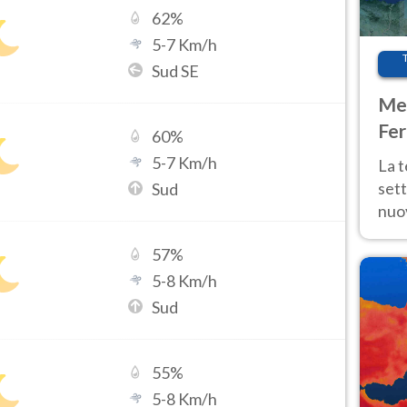
62
%
5
-
7
Km/h
Sud SE
Met
Fer
60
%
int
5
-
7
Km/h
La 
sett
Sud
nuov
11 e
57
%
anc
5
-
8
Km/h
Sud
55
%
5
-
8
Km/h