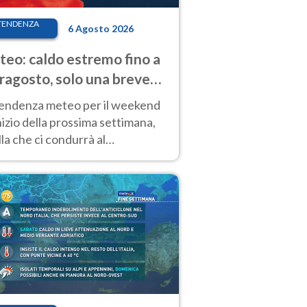
TENDENZA
6 Agosto 2026
eo: caldo estremo fino a
ragosto, solo una breve
sa. Ecco dove
tendenza meteo per il weekend
inizio della prossima settimana,
la che ci condurrà al
ragosto, vede ancora
perature molto elevate