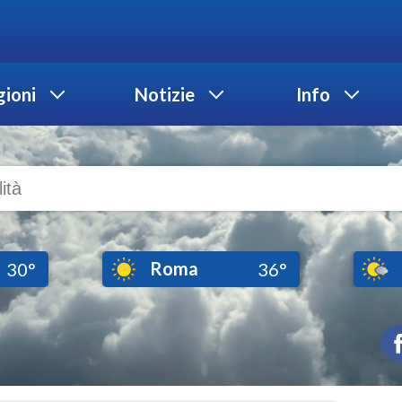
ioni
Notizie
Info
Roma
30°
36°