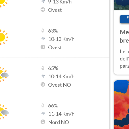
9
-
13
Km/h
Ovest
P
63
%
Met
10
-
13
Km/h
bre
Ovest
Nor
Le p
dell
parz
65
%
al 
10
-
14
Km/h
40 g
Ovest NO
66
%
11
-
14
Km/h
Nord NO