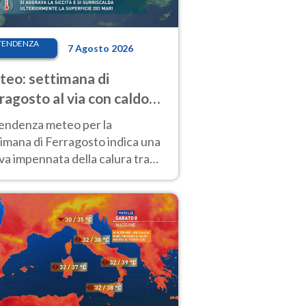
TENDENZA
7 Agosto 2026
eo: settimana di
ragosto al via con caldo
enso e qualche temporale
tendenza meteo per la
imana di Ferragosto indica una
a impennata della calura tra
 14 agosto, con nuovi rialzi
he al Nord.