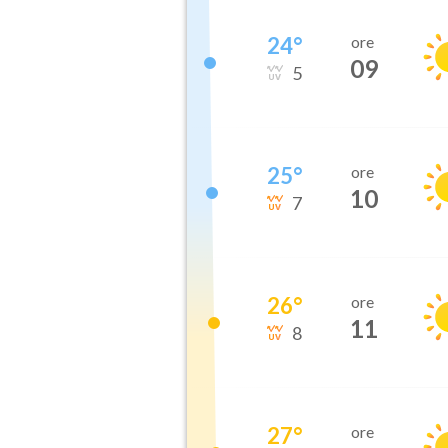
24
°
ore
09
5
25
°
ore
10
7
26
°
ore
11
8
27
°
ore