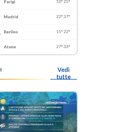
13°
25°
Parigi
22°
37°
Madrid
15°
22°
Berlino
27°
33°
Atene
e
Vedi
tutte