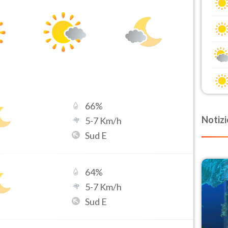
66
%
Notizi
5
-
7
Km/h
Sud E
64
%
5
-
7
Km/h
Sud E