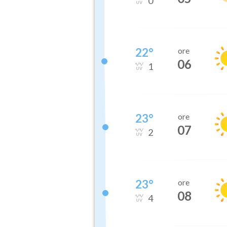
0
22
°
ore
06
1
23
°
ore
07
2
23
°
ore
08
4