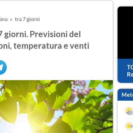
aino
tra 7 giorni
 giorni. Previsioni del
oni, temperatura e venti
T
Re
Mete