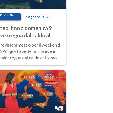
REVISIONE
7 Agosto 2026
eo: fino a domenica 9
ve tregua dal caldo al
d! Altrove calura e afa
revisioni meteo per il weekend
'8-9 agosto vede una breve e
iale tregua dal caldo estremo
Nord mentre altrove persistono
radi.