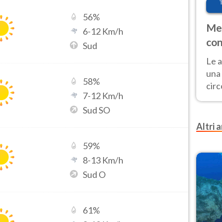
56
%
Met
6
-
12
Km/h
con
Sud
Le a
una 
58
%
cir
7
-
12
Km/h
del 
Sud SO
gior
Fer
Altri a
59
%
8
-
13
Km/h
Sud O
61
%