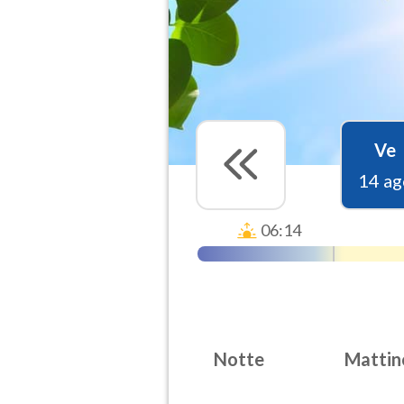
Ve
14 ag
06:14
Notte
Mattin