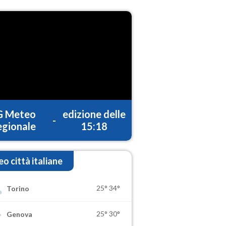
G Meteo
edizione delle
-
gionale
15:18
o città italiane
25°
34°
Torino
25°
30°
Genova