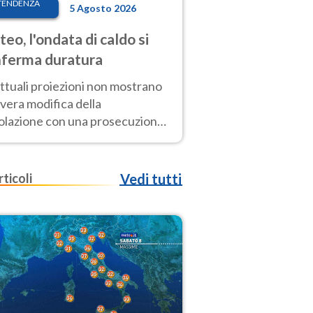
TENDENZA
5 Agosto 2026
eo, l'ondata di caldo si
ferma duratura
ttuali proiezioni non mostrano
vera modifica della
colazione con una prosecuzione
caldo fuori scala per molti
ni, compresa la settimana di
ragosto
rticoli
Vedi tutti