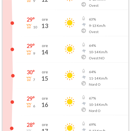
9
Ovest
29
°
ore
63
%
13
9
-
13
Km/h
10
Ovest
29
°
ore
64
%
14
10
-
14
Km/h
9
Ovest NO
30
°
ore
64
%
15
11
-
14
Km/h
7
Nord O
29
°
ore
67
%
16
10
-
14
Km/h
6
Nord O
28
°
ore
69
%
9
-
13
Km/h