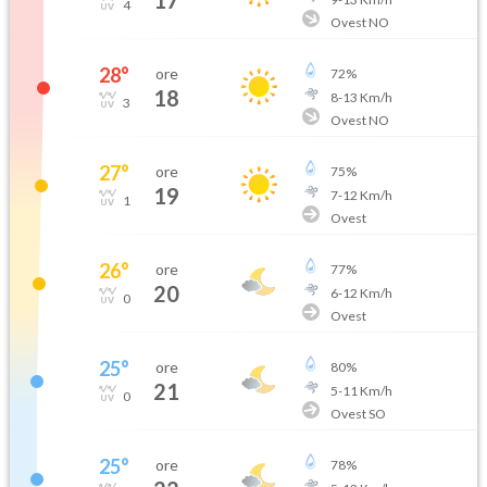
17
4
Ovest NO
28
°
ore
72
%
18
8
-
13
Km/h
3
Ovest NO
27
°
ore
75
%
19
7
-
12
Km/h
1
Ovest
26
°
ore
77
%
20
6
-
12
Km/h
0
Ovest
25
°
ore
80
%
21
5
-
11
Km/h
0
Ovest SO
25
°
ore
78
%