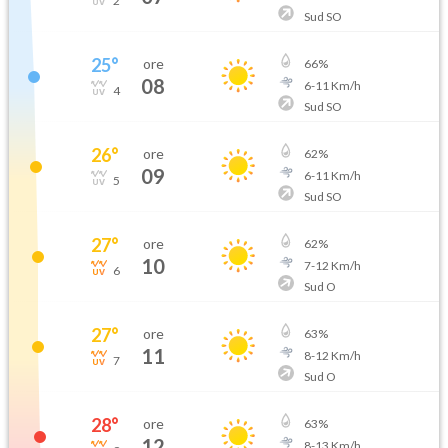
2
Sud SO
25
°
ore
66
%
08
6
-
11
Km/h
4
Sud SO
26
°
ore
62
%
09
6
-
11
Km/h
5
Sud SO
27
°
ore
62
%
10
7
-
12
Km/h
6
Sud O
27
°
ore
63
%
11
8
-
12
Km/h
7
Sud O
28
°
ore
63
%
12
8
-
13
Km/h