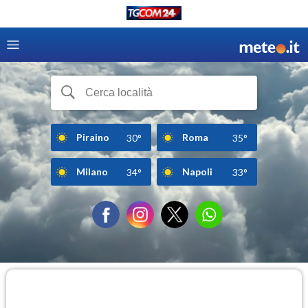
Piraino
Roma
30°
35°
Milano
Napoli
34°
33°