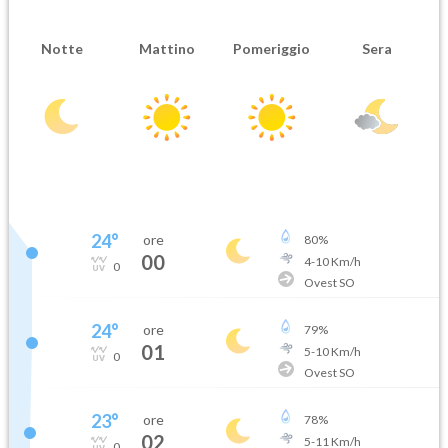
Notte
Mattino
Pomeriggio
Sera
24
°
ore
80
%
00
4
-
10
Km/h
0
Ovest SO
24
°
ore
79
%
01
5
-
10
Km/h
0
Ovest SO
23
°
ore
78
%
02
5
-
11
Km/h
0