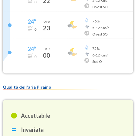
22
5
-
12
Km/h
0
Ovest SO
24
°
ore
76
%
23
5
-
12
Km/h
0
Ovest SO
24
°
ore
75
%
00
6
-
12
Km/h
0
Sud O
Qualità dell'aria Piraino
Accettabile
Invariata