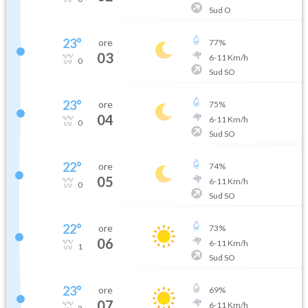
Sud O
23
°
ore
77
%
03
6
-
11
Km/h
0
Sud SO
23
°
ore
75
%
04
6
-
11
Km/h
0
Sud SO
22
°
ore
74
%
05
6
-
11
Km/h
0
Sud SO
22
°
ore
73
%
06
6
-
11
Km/h
1
Sud SO
23
°
ore
69
%
07
6
-
11
Km/h