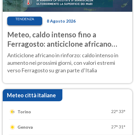
TENDENZA
8 Agosto 2026
Meteo, caldo intenso fino a
Ferragosto: anticiclone africano
ancora protagonista
Anticiclone africano in rinforzo: caldo intenso in
aumento nei prossimi giorni, con valori estremi
verso Ferragosto su gran parte d’Italia
Meteo città italiane
22°
33°
Torino
27°
31°
Genova