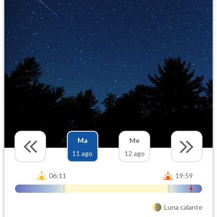
Ma
Me
11 ago
12 ago
06:11
19:59
Luna calante