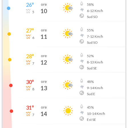
26
°
ore
58
%
10
6
-
12
Km/h
5
Sud SO
27
°
ore
55
%
11
7
-
12
Km/h
6
Sud SO
28
°
ore
52
%
12
8
-
13
Km/h
7
Sud SE
30
°
ore
48
%
13
9
-
14
Km/h
8
Sud E
31
°
ore
45
%
14
10
-
14
Km/h
7
Est SE