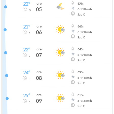
22
°
ore
65
%
05
6
-
13
Km/h
0
Sud O
21
°
ore
66
%
06
6
-
12
Km/h
1
Sud O
22
°
ore
64
%
07
5
-
12
Km/h
2
Sud O
24
°
ore
63
%
08
5
-
11
Km/h
3
Sud O
25
°
ore
61
%
09
5
-
11
Km/h
4
Sud O