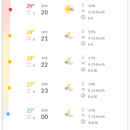
29
°
ore
52
%
20
9
-
15
Km/h
1
Est
28
°
ore
55
%
21
9
-
15
Km/h
0
Est
28
°
ore
57
%
22
8
-
15
Km/h
0
Est SE
27
°
ore
59
%
23
8
-
15
Km/h
0
Est SE
25
°
ore
61
%
00
7
-
15
Km/h
0
Sud SE