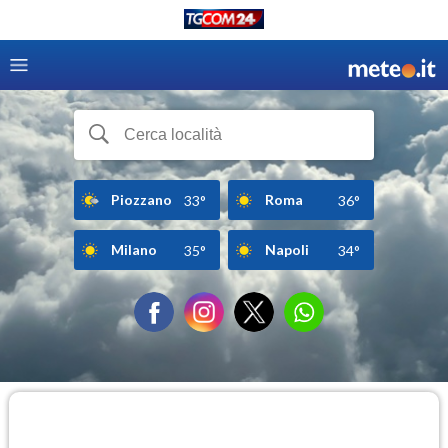
Piozzano
Roma
33°
36°
Milano
Napoli
35°
34°