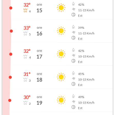
32
°
ore
42
%
15
11
-
15
Km/h
6
Est
33
°
ore
39
%
16
11
-
15
Km/h
5
Est
32
°
ore
42
%
17
10
-
15
Km/h
4
Est
31
°
ore
45
%
18
10
-
15
Km/h
3
Est
30
°
ore
49
%
19
10
-
15
Km/h
2
Est