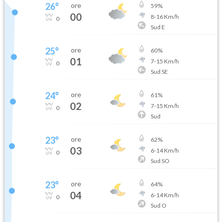
26
°
ore
59
%
00
8
-
16
Km/h
0
Sud E
25
°
ore
60
%
01
7
-
15
Km/h
0
Sud SE
24
°
ore
61
%
02
7
-
15
Km/h
0
Sud
23
°
ore
62
%
03
6
-
14
Km/h
0
Sud SO
23
°
ore
64
%
04
6
-
14
Km/h
0
Sud O