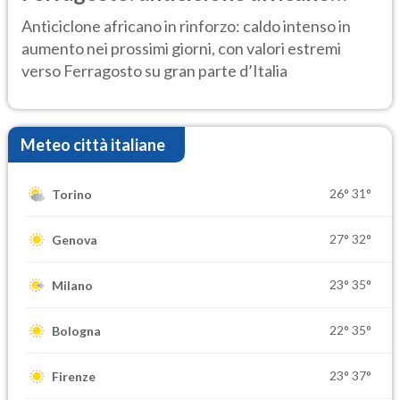
ancora protagonista
Anticiclone africano in rinforzo: caldo intenso in
aumento nei prossimi giorni, con valori estremi
verso Ferragosto su gran parte d’Italia
Meteo città italiane
26°
31°
Torino
27°
32°
Genova
23°
35°
Milano
22°
35°
Bologna
23°
37°
Firenze