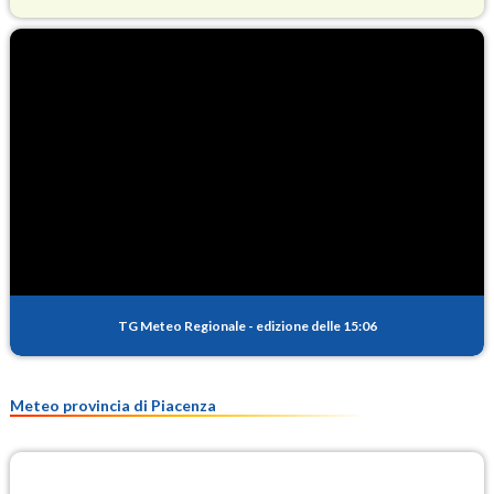
O3
90.1
(Ozono)
NO2
2.3
(Diossido di azoto)
SO2
0.4
(Anidride solforosa)
PM10
13.4
(Materia particolata)
TG Meteo Regionale
-
edizione delle 15:06
PM25
8.8
(Materia particolata)
Meteo provincia di Piacenza