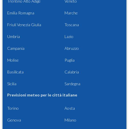
Trentino Alto Adige
Veneto
Emilia Romagna
Marche
Friuli Venezia Giulia
Toscana
Umbria
Lazio
Campania
Abruzzo
Molise
Puglia
Basilicata
Calabria
Sicilia
Sardegna
Previsioni meteo per le città italiane
Torino
Aosta
Genova
Milano