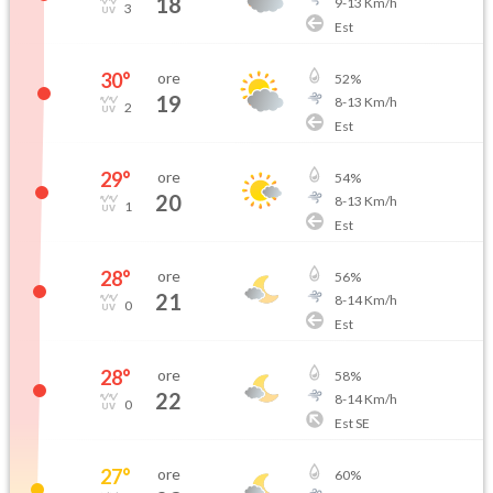
18
9
-
13
Km/h
3
Est
30
°
ore
52
%
19
8
-
13
Km/h
2
Est
29
°
ore
54
%
20
8
-
13
Km/h
1
Est
28
°
ore
56
%
21
8
-
14
Km/h
0
Est
28
°
ore
58
%
22
8
-
14
Km/h
0
Est SE
27
°
ore
60
%