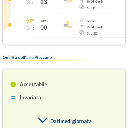
23
8
-
14
Km/h
0
Sud E
27
°
ore
56
%
00
8
-
14
Km/h
0
Sud SE
Qualità dell'aria Piozzano
Accettabile
Invariata
Dati medi giornata