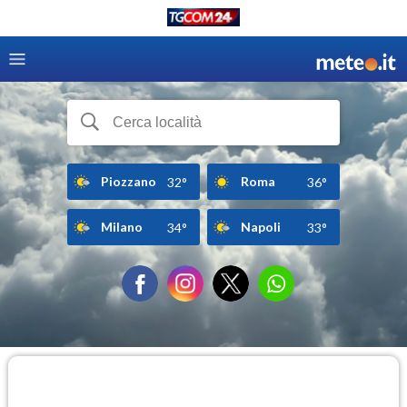
Piozzano
Roma
32°
36°
Milano
Napoli
34°
33°