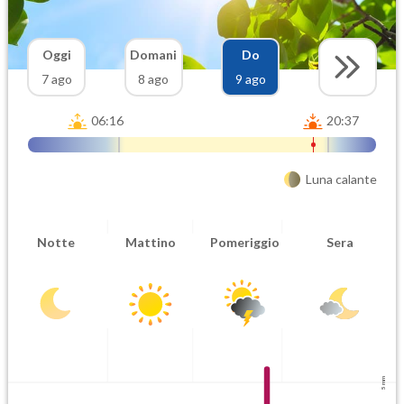
Oggi
Domani
Do
7 ago
8 ago
9 ago
06:16
20:37
Luna calante
Notte
Mattino
Pomeriggio
Sera
5 mm