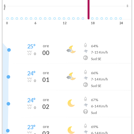
Pioggia
2.5
0
6
12
18
24
25
°
ore
64
%
00
7
-
15
Km/h
0
Sud SE
24
°
ore
66
%
01
7
-
14
Km/h
0
Sud SE
24
°
ore
67
%
02
6
-
14
Km/h
0
Sud
23
°
ore
69
%
03
6
-
14
Km/h