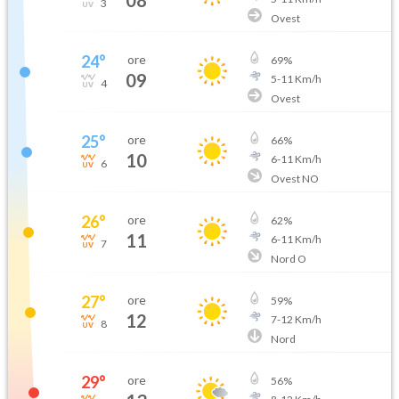
3
Ovest
24
°
ore
69
%
09
5
-
11
Km/h
4
Ovest
25
°
ore
66
%
10
6
-
11
Km/h
6
Ovest NO
26
°
ore
62
%
11
6
-
11
Km/h
7
Nord O
27
°
ore
59
%
12
7
-
12
Km/h
8
Nord
29
°
ore
56
%