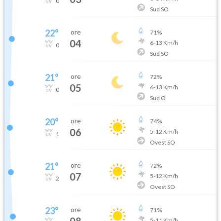
0
Sud SO
22
°
ore
71
%
04
6
-
13
Km/h
0
Sud SO
21
°
ore
72
%
05
6
-
13
Km/h
0
Sud O
20
°
ore
74
%
06
5
-
12
Km/h
1
Ovest SO
21
°
ore
72
%
07
5
-
12
Km/h
2
Ovest SO
23
°
ore
71
%
08
5
-
11
Km/h