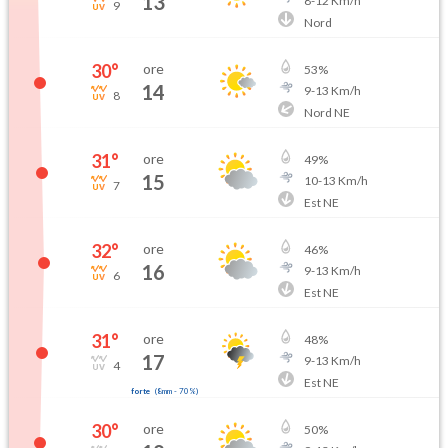
13
8
-
12
Km/h
9
Nord
30
°
ore
53
%
14
9
-
13
Km/h
8
Nord NE
31
°
ore
49
%
15
10
-
13
Km/h
7
Est NE
32
°
ore
46
%
16
9
-
13
Km/h
6
Est NE
31
°
ore
48
%
17
9
-
13
Km/h
4
Est NE
forte
(
8mm
-
70
%)
30
°
ore
50
%