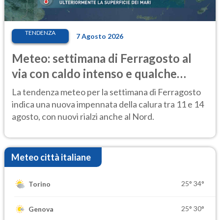
TENDENZA
7 Agosto 2026
Meteo: settimana di Ferragosto al
via con caldo intenso e qualche
temporale
La tendenza meteo per la settimana di Ferragosto
indica una nuova impennata della calura tra 11 e 14
agosto, con nuovi rialzi anche al Nord.
Meteo città italiane
25°
34°
Torino
25°
30°
Genova