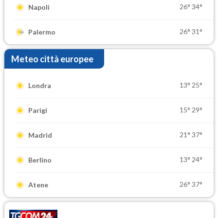
26°
34°
Napoli
26°
31°
Palermo
Meteo città europee
13°
25°
Londra
15°
29°
Parigi
21°
37°
Madrid
13°
24°
Berlino
26°
37°
Atene