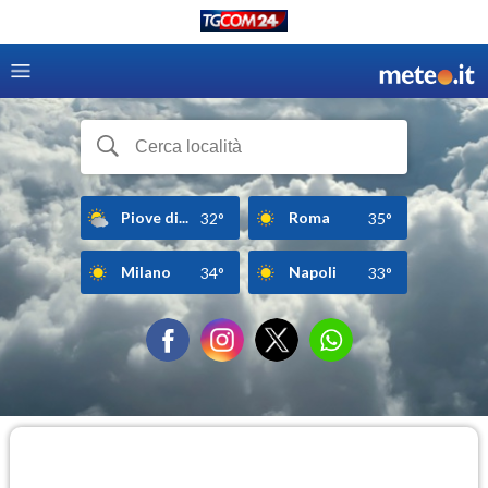
Piove di...
Roma
32°
35°
Milano
Napoli
34°
33°