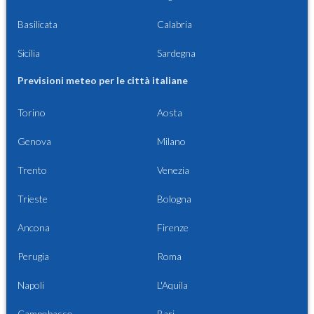
Basilicata
Calabria
Sicilia
Sardegna
Previsioni meteo per le città italiane
Torino
Aosta
Genova
Milano
Trento
Venezia
Trieste
Bologna
Ancona
Firenze
Perugia
Roma
Napoli
L'Aquila
Campobasso
Bari