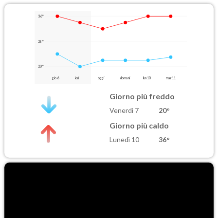
36°
28°
20°
gio 6
ieri
oggi
domani
lun 10
mar 11
Giorno più freddo
Venerdì 7
20°
Giorno più caldo
Lunedì 10
36°