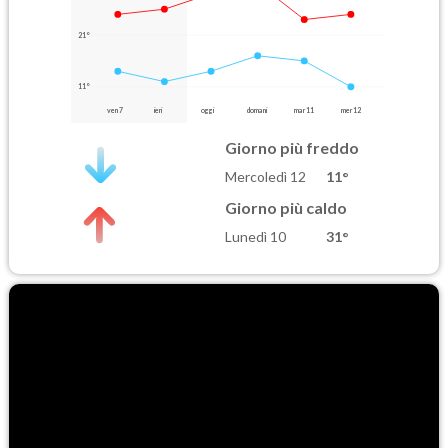
21°
11°
ven 7
ieri
oggi
domani
mar 11
mer 12
Giorno più freddo
Mercoledì 12
11°
Giorno più caldo
Lunedì 10
31°