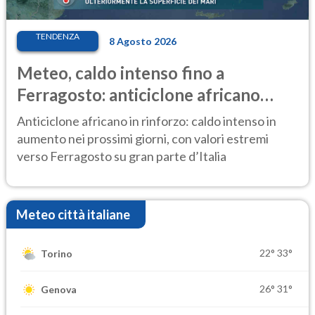
TENDENZA
8 Agosto 2026
Meteo, caldo intenso fino a
Ferragosto: anticiclone africano
ancora protagonista
Anticiclone africano in rinforzo: caldo intenso in
aumento nei prossimi giorni, con valori estremi
verso Ferragosto su gran parte d’Italia
Meteo città italiane
22°
33°
Torino
26°
31°
Genova