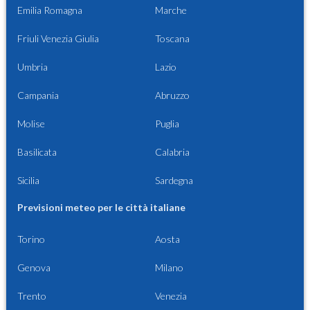
Emilia Romagna
Marche
Friuli Venezia Giulia
Toscana
Umbria
Lazio
Campania
Abruzzo
Molise
Puglia
Basilicata
Calabria
Sicilia
Sardegna
Previsioni meteo per le città italiane
Torino
Aosta
Genova
Milano
Trento
Venezia