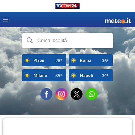
Plzen
Roma
28°
36°
Milano
Napoli
35°
34°