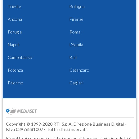
Trieste
Bologna
Ancona
Firenze
Perugia
Roma
Napoli
L'Aquila
Campobasso
Bari
Potenza
Catanzaro
Palermo
Cagliari
Copyright © 1999-2020 RTI S.p.A. Direzione Business Digital -
P.Iva 03976881007 - Tutti i diritti riservati.
Rispetto ai contenuti e ai dati personali trasmessi e/o riprodotti è