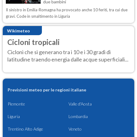
due bambini
Il sinistro in Emilia-Romagna ha provocato anche 10 feriti, tra cui due
gravi. Code in smaltimento in Liguria
Wikimeteo
Cicloni tropicali
Cicloni che si generano tra i 10 e i 30 gradi di
latitudine traendo energia dalle acque superficiali...
Previsioni meteo per le regioni italiane
Piemonte
Valle d'Aosta
Liguria
Lombardia
Trentino Alto Adige
Veneto