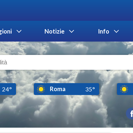
ioni
Notizie
Info
Roma
24°
35°