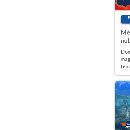
P
Met
nub
Sud
Doma
magg
temp
sem
prev