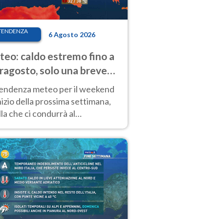
TENDENZA
6 Agosto 2026
eo: caldo estremo fino a
ragosto, solo una breve
sa. Ecco dove
tendenza meteo per il weekend
inizio della prossima settimana,
la che ci condurrà al
ragosto, vede ancora
perature molto elevate