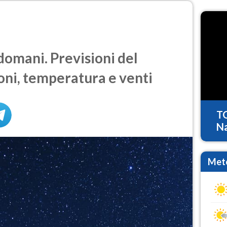
omani. Previsioni del
oni, temperatura e venti
T
Na
Mete