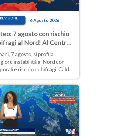
REVISIONE
6 Agosto 2026
eo: 7 agosto con rischio
ifragi al Nord! Al Centro-
 caldo estremo
ni, 7 agosto, si profila
iore instabilità al Nord con
orali e rischio nubifragi. Caldo
pre estremo al Centro-Sud. Le
isioni.