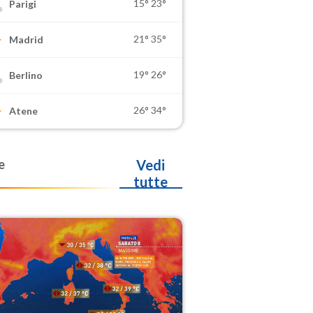
15°
23°
Parigi
21°
35°
Madrid
19°
26°
Berlino
26°
34°
Atene
e
Vedi
tutte