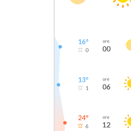
16
°
ore
00
0
13
°
ore
06
1
24
°
ore
12
6