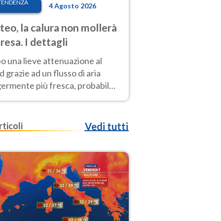
TENDENZA
4 Agosto 2026
eo, la calura non mollerà
presa. I dettagli
o una lieve attenuazione al
 grazie ad un flusso di aria
germente più fresca, probabile
o rinforzo dell’anticiclone
icano entro Ferragosto
rticoli
Vedi tutti