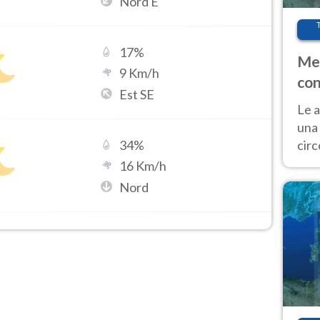
Nord E
17
%
Met
9
Km/h
con
Est SE
Le a
una 
cir
34
%
del 
16
Km/h
gior
Nord
Fer