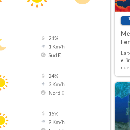
Met
21
%
Fer
1
Km/h
pau
La 
Sud E
e l'
quel
Fer
24
%
tem
3
Km/h
Nord E
15
%
9
Km/h