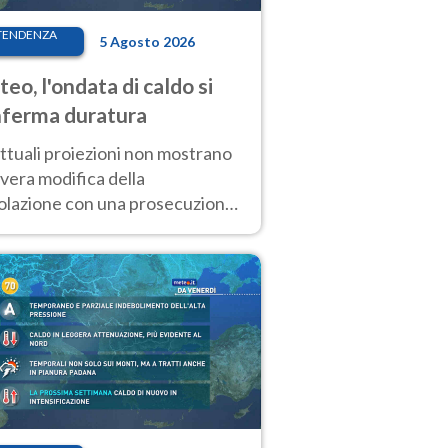
TENDENZA
5 Agosto 2026
eo, l'ondata di caldo si
ferma duratura
ttuali proiezioni non mostrano
vera modifica della
colazione con una prosecuzione
caldo fuori scala per molti
ni, compresa la settimana di
ragosto