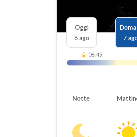
Oggi
Doma
6 ago
7 ag
06:45
Notte
Mattin