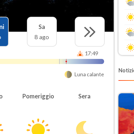
ni
Sa
o
8 ago
17:49
Notizi
Luna calante
o
Pomeriggio
Sera