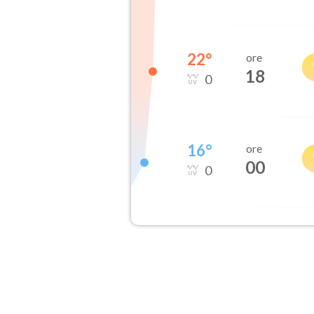
22
°
ore
18
0
16
°
ore
00
0