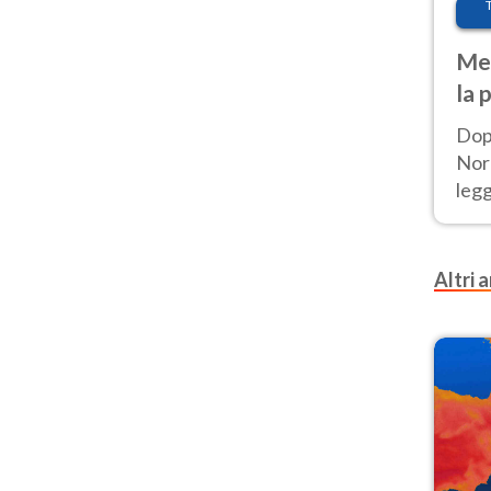
Met
la 
Dop
Nord
leg
nuov
afr
Altri a