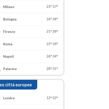
23°
37°
Milano
26°
38°
Bologna
21°
38°
Firenze
23°
36°
Roma
26°
34°
Napoli
28°
31°
Palermo
o città europee
12°
22°
Londra