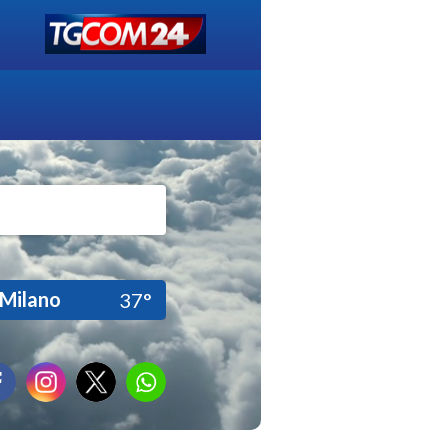
Milano
37°