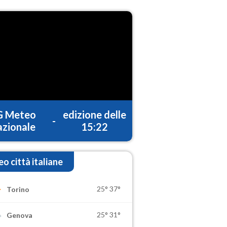
G Meteo
edizione delle
-
zionale
15:22
o città italiane
25°
37°
Torino
25°
31°
Genova