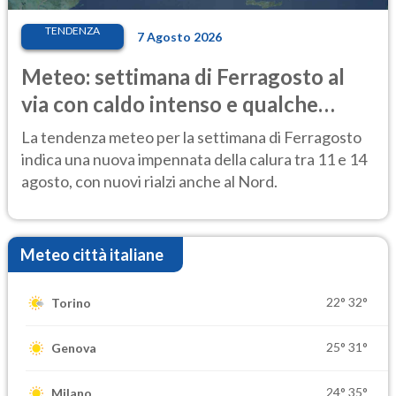
TENDENZA
7 Agosto 2026
Meteo: settimana di Ferragosto al
via con caldo intenso e qualche
temporale
La tendenza meteo per la settimana di Ferragosto
indica una nuova impennata della calura tra 11 e 14
agosto, con nuovi rialzi anche al Nord.
Meteo città italiane
22°
32°
Torino
25°
31°
Genova
24°
35°
Milano