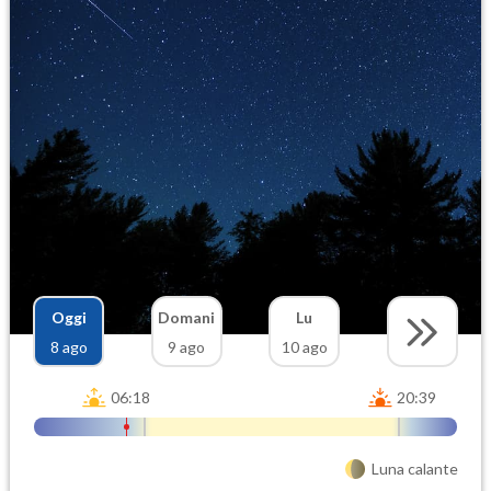
Oggi
Domani
Lu
8 ago
9 ago
10 ago
06:18
20:39
Luna calante