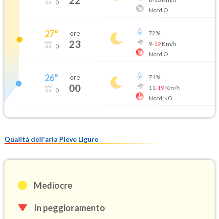
22
0
Nord O
27
°
ore
72
%
23
9
-
19
Km/h
0
Nord O
26
°
ore
71
%
00
11
-
19
Km/h
0
Nord NO
Qualità dell'aria Pieve Ligure
Mediocre
In peggioramento