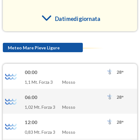
Dati medi giornata
O3
112.5
(Ozono)
Meteo Mare Pieve Ligure
NO2
6.9
(Diossido di azoto)
00:00
28°
SO2
1,1 Mt. Forza 3
Mosso
0.9
(Anidride solforosa)
06:00
28°
PM10
1,02 Mt. Forza 3
Mosso
17.2
(Materia particolata)
12:00
28°
PM25
0,83 Mt. Forza 3
Mosso
10.8
(Materia particolata)