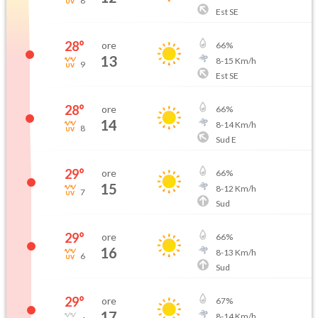
8
Est SE
28
°
ore
66
%
13
8
-
15
Km/h
9
Est SE
28
°
ore
66
%
14
8
-
14
Km/h
8
Sud E
29
°
ore
66
%
15
8
-
12
Km/h
7
Sud
29
°
ore
66
%
16
8
-
13
Km/h
6
Sud
29
°
ore
67
%
17
8
-
14
Km/h