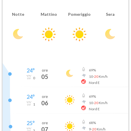
Notte
Mattino
Pomeriggio
Sera
24
°
ore
69
%
05
10
-
20
Km/h
0
Nord E
24
°
ore
69
%
06
10
-
20
Km/h
1
Nord E
25
°
ore
68
%
07
9
-
20
Km/h
2