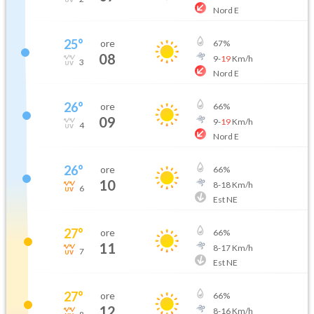
Nord E
25
°
ore
67
%
08
9
-
19
Km/h
3
Nord E
26
°
ore
66
%
09
9
-
19
Km/h
4
Nord E
26
°
ore
66
%
10
8
-
18
Km/h
6
Est NE
27
°
ore
66
%
11
8
-
17
Km/h
7
Est NE
27
°
ore
66
%
12
8
-
16
Km/h