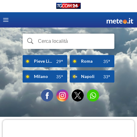
Pieve Li...
Roma
29°
35°
Milano
Napoli
35°
33°