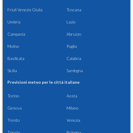
Friuli Venezia Giulia
Toscana
Umbria
Lazio
Campania
Abruzzo
Molise
Puglia
Basilicata
Calabria
Sicilia
Sardegna
Previsioni meteo per le città italiane
Torino
Aosta
Genova
Milano
Trento
Venezia
Trieste
Bologna