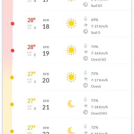
4
Sud SO
28
°
ore
69
%
18
7
-
15
Km/h
3
Sud O
28
°
ore
70
%
19
7
-
16
Km/h
2
Ovest SO
27
°
ore
72
%
20
7
-
17
Km/h
1
Ovest
27
°
ore
73
%
21
7
-
18
Km/h
0
Ovest NO
27
°
ore
72
%
8
-
18
Km/h