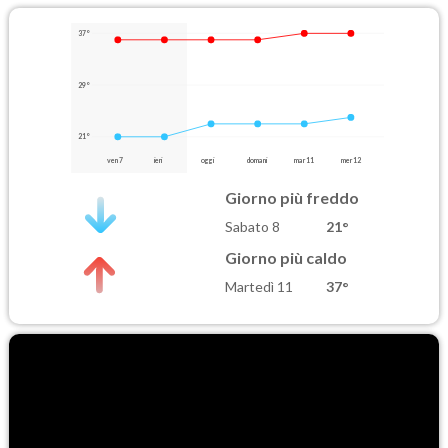
37°
29°
21°
ven 7
ieri
oggi
domani
mar 11
mer 12
Giorno più freddo
Sabato 8
21°
Giorno più caldo
Martedì 11
37°