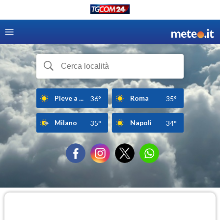
Pieve a ...
Roma
36°
35°
Milano
Napoli
35°
34°