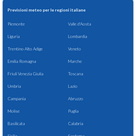
Previsioni meteo per le regioni italiane
Piemonte
Valle d'Aosta
Liguria
Lombardia
Trentino Alto Adige
Veneto
Emilia Romagna
Marche
Friuli Venezia Giulia
Toscana
Umbria
Lazio
Campania
Abruzzo
Molise
Puglia
Basilicata
Calabria
Sicilia
Sardegna