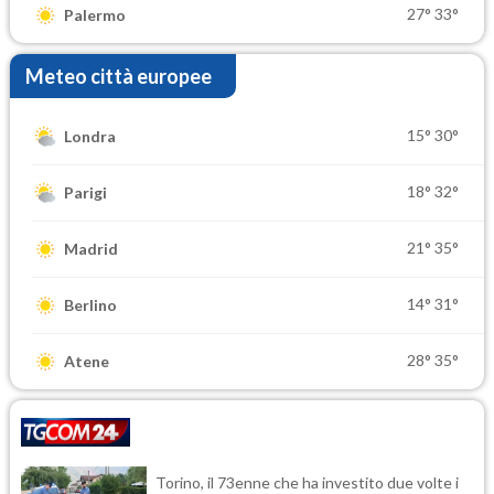
27°
33°
Palermo
Meteo città europee
15°
30°
Londra
18°
32°
Parigi
21°
35°
Madrid
14°
31°
Berlino
28°
35°
Atene
Torino, il 73enne che ha investito due volte i