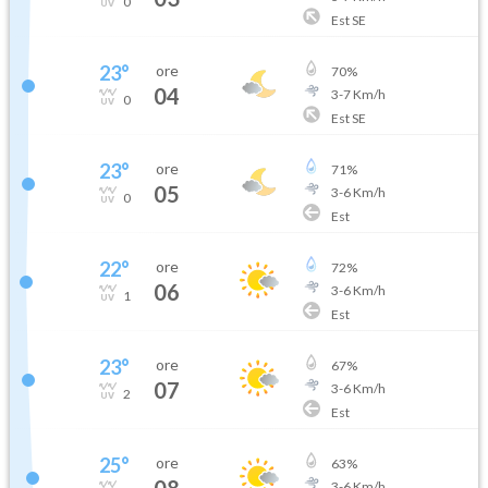
0
Est SE
23
°
ore
70
%
04
3
-
7
Km/h
0
Est SE
23
°
ore
71
%
05
3
-
6
Km/h
0
Est
22
°
ore
72
%
06
3
-
6
Km/h
1
Est
23
°
ore
67
%
07
3
-
6
Km/h
2
Est
25
°
ore
63
%
08
3
-
6
Km/h