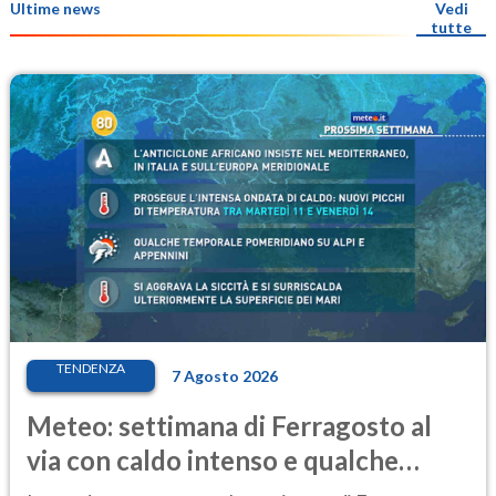
Ultime news
Vedi
tutte
TENDENZA
7 Agosto 2026
Meteo: settimana di Ferragosto al
via con caldo intenso e qualche
temporale