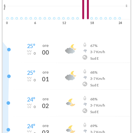
Pioggia
2.5
0
6
12
18
24
25
°
ore
67
%
00
3
-
7
Km/h
0
Sud E
25
°
ore
68
%
01
3
-
7
Km/h
0
Sud E
24
°
ore
68
%
02
3
-
7
Km/h
0
Sud E
24
°
ore
69
%
03
3
-
7
Km/h