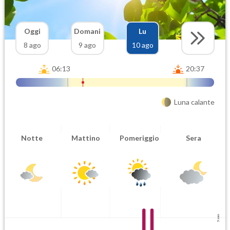
Oggi
Domani
Lu
8 ago
9 ago
10 ago
06:13
20:37
Luna calante
Notte
Mattino
Pomeriggio
Sera
5 mm