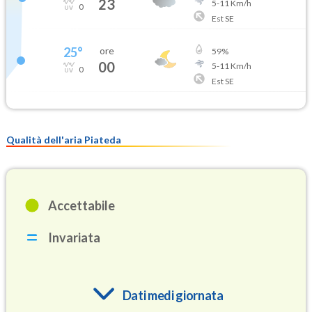
23
5
-
11
Km/h
0
Est SE
25
°
ore
59
%
00
5
-
11
Km/h
0
Est SE
Qualità dell'aria Piateda
Accettabile
Invariata
Dati medi giornata