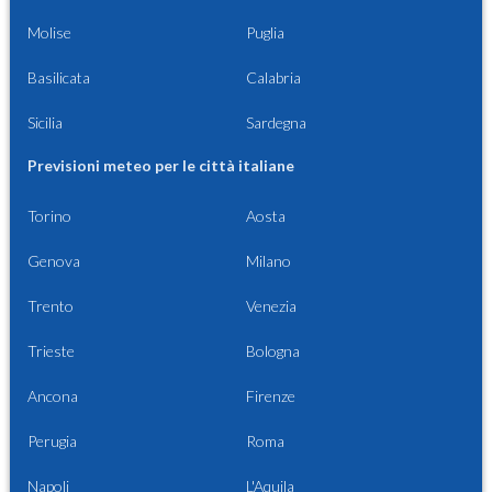
Molise
Puglia
Basilicata
Calabria
Sicilia
Sardegna
Previsioni meteo per le città italiane
Torino
Aosta
Genova
Milano
Trento
Venezia
Trieste
Bologna
Ancona
Firenze
Perugia
Roma
Napoli
L'Aquila