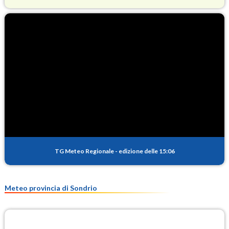
O3
78.7
(Ozono)
NO2
2.1
(Diossido di azoto)
SO2
0.1
(Anidride solforosa)
PM10
9.9
(Materia particolata)
TG Meteo Regionale
-
edizione delle 15:06
PM25
7.6
(Materia particolata)
Meteo provincia di Sondrio