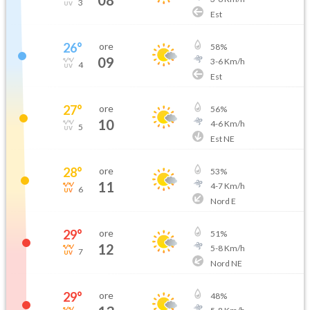
3
Est
26
°
ore
58
%
09
3
-
6
Km/h
4
Est
27
°
ore
56
%
10
4
-
6
Km/h
5
Est NE
28
°
ore
53
%
11
4
-
7
Km/h
6
Nord E
29
°
ore
51
%
12
5
-
8
Km/h
7
Nord NE
29
°
ore
48
%