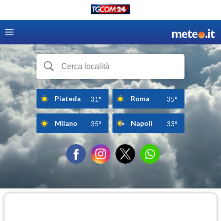
Piateda
Roma
31°
35°
Milano
Napoli
35°
33°