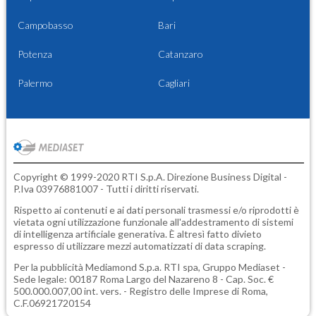
Campobasso
Bari
Potenza
Catanzaro
Palermo
Cagliari
Copyright © 1999-2020 RTI S.p.A. Direzione Business Digital -
P.Iva 03976881007 - Tutti i diritti riservati.
Rispetto ai contenuti e ai dati personali trasmessi e/o riprodotti è
vietata ogni utilizzazione funzionale all'addestramento di sistemi
di intelligenza artificiale generativa. È altresì fatto divieto
espresso di utilizzare mezzi automatizzati di data scraping.
Per la pubblicità
Mediamond S.p.a.
RTI spa, Gruppo Mediaset -
Sede legale: 00187 Roma Largo del Nazareno 8 - Cap. Soc. €
500.000.007,00 int. vers. - Registro delle Imprese di Roma,
C.F.06921720154