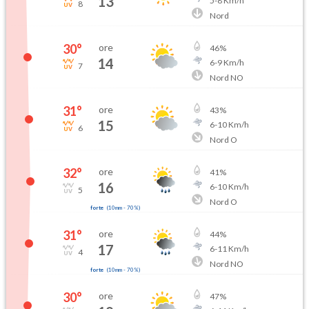
13
5
-
8
Km/h
8
Nord
30
°
ore
46
%
14
6
-
9
Km/h
7
Nord NO
31
°
ore
43
%
15
6
-
10
Km/h
6
Nord O
32
°
ore
41
%
16
6
-
10
Km/h
5
Nord O
forte
(
10mm
-
70
%)
31
°
ore
44
%
17
6
-
11
Km/h
4
Nord NO
forte
(
10mm
-
70
%)
30
°
ore
47
%