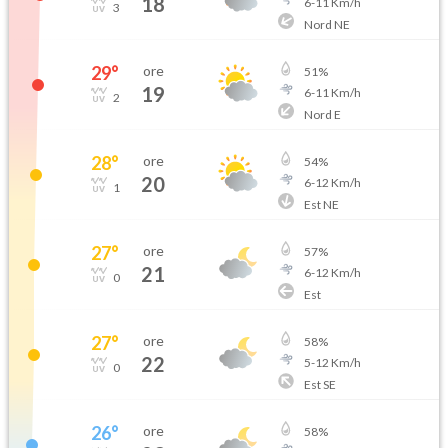
18
6
-
11
Km/h
3
Nord NE
29
°
ore
51
%
19
6
-
11
Km/h
2
Nord E
28
°
ore
54
%
20
6
-
12
Km/h
1
Est NE
27
°
ore
57
%
21
6
-
12
Km/h
0
Est
27
°
ore
58
%
22
5
-
12
Km/h
0
Est SE
26
°
ore
58
%