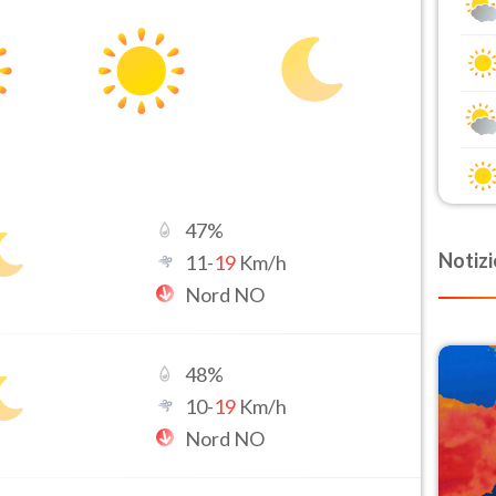
47
%
Notizi
11
-
19
Km/h
Nord NO
48
%
10
-
19
Km/h
Nord NO