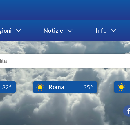
ioni
Notizie
Info
Roma
32°
35°