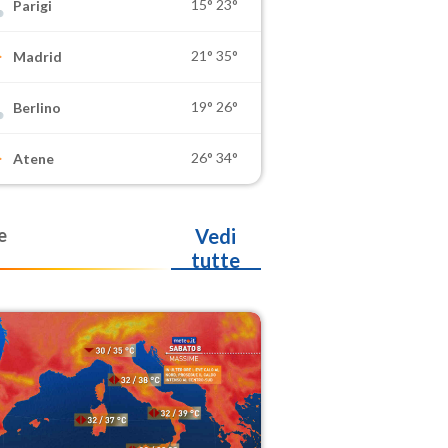
15°
23°
Parigi
21°
35°
Madrid
19°
26°
Berlino
26°
34°
Atene
e
Vedi
tutte