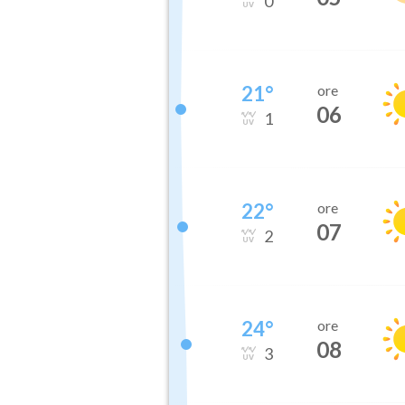
0
21
°
ore
06
1
22
°
ore
07
2
24
°
ore
08
3