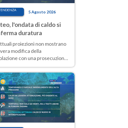
TENDENZA
5 Agosto 2026
eo, l'ondata di caldo si
ferma duratura
ttuali proiezioni non mostrano
vera modifica della
colazione con una prosecuzione
caldo fuori scala per molti
ni, compresa la settimana di
ragosto