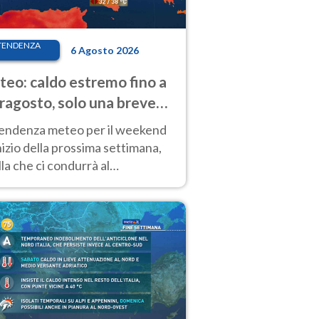
TENDENZA
6 Agosto 2026
eo: caldo estremo fino a
ragosto, solo una breve
sa. Ecco dove
tendenza meteo per il weekend
inizio della prossima settimana,
la che ci condurrà al
ragosto, vede ancora
perature molto elevate