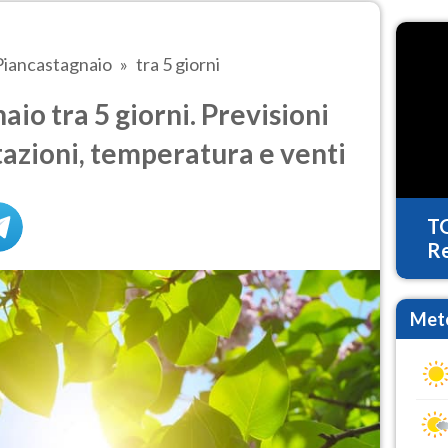
Piancastagnaio
tra 5 giorni
io tra 5 giorni. Previsioni
tazioni, temperatura e venti
T
Re
Mete