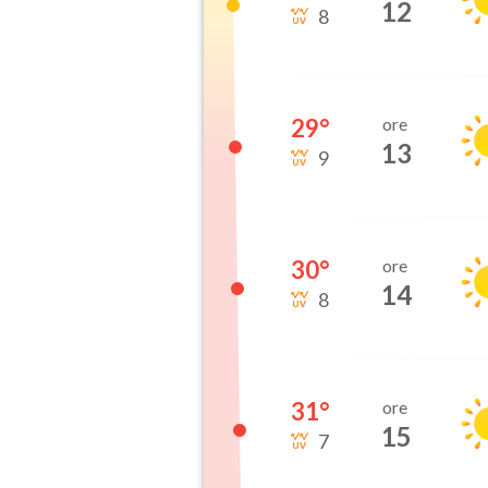
12
8
29
°
ore
13
9
30
°
ore
14
8
31
°
ore
15
7