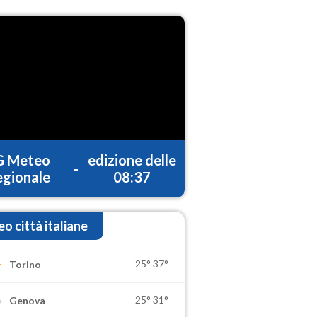
G Meteo
edizione delle
-
gionale
08:37
o città italiane
25°
37°
Torino
25°
31°
Genova