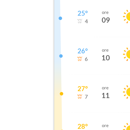
25
°
ore
09
4
26
°
ore
10
6
27
°
ore
11
7
28
°
ore