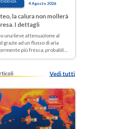
TENDENZA
4 Agosto 2026
eo, la calura non mollerà
presa. I dettagli
o una lieve attenuazione al
 grazie ad un flusso di aria
germente più fresca, probabile
o rinforzo dell’anticiclone
icano entro Ferragosto
rticoli
Vedi tutti