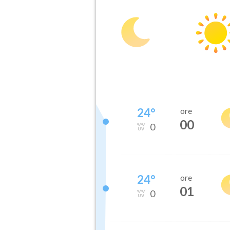
24
°
ore
00
0
24
°
ore
01
0