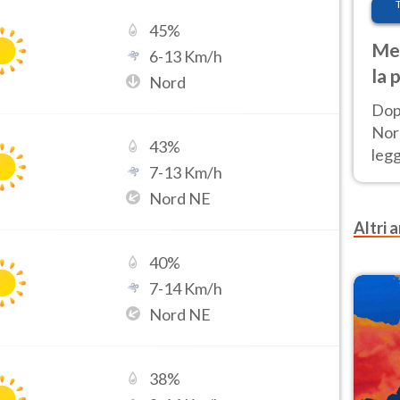
45
%
Met
6
-
13
Km/h
la 
Nord
Dop
Nord
43
%
leg
7
-
13
Km/h
nuov
Nord NE
afr
Altri a
40
%
7
-
14
Km/h
Nord NE
38
%