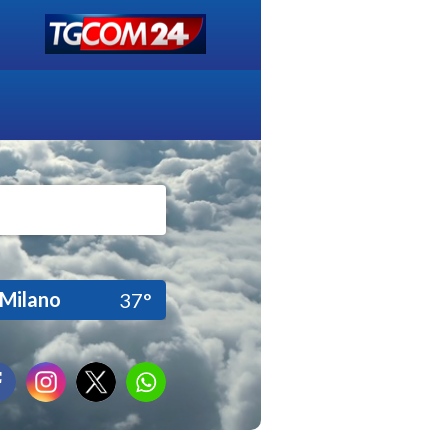
Milano
37°