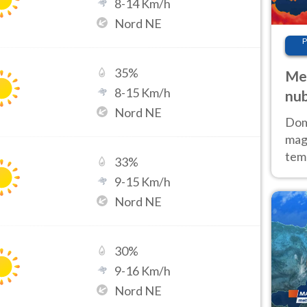
8
-
14
Km/h
Nord NE
P
35
%
Met
8
-
15
Km/h
nub
Nord NE
Sud
Doma
magg
temp
33
%
sem
9
-
15
Km/h
prev
Nord NE
30
%
9
-
16
Km/h
Nord NE