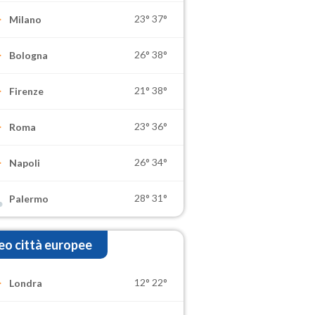
23°
37°
Milano
26°
38°
Bologna
21°
38°
Firenze
23°
36°
Roma
26°
34°
Napoli
28°
31°
Palermo
o città europee
12°
22°
Londra