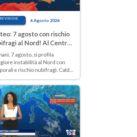
REVISIONE
6 Agosto 2026
eo: 7 agosto con rischio
ifragi al Nord! Al Centro-
 caldo estremo
ni, 7 agosto, si profila
iore instabilità al Nord con
orali e rischio nubifragi. Caldo
pre estremo al Centro-Sud. Le
isioni.