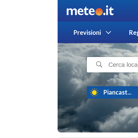
Previsioni
Reg
Piancast...