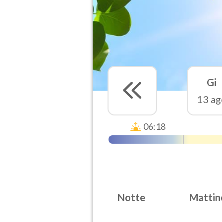
Gi
13 ag
06:18
Notte
Mattin