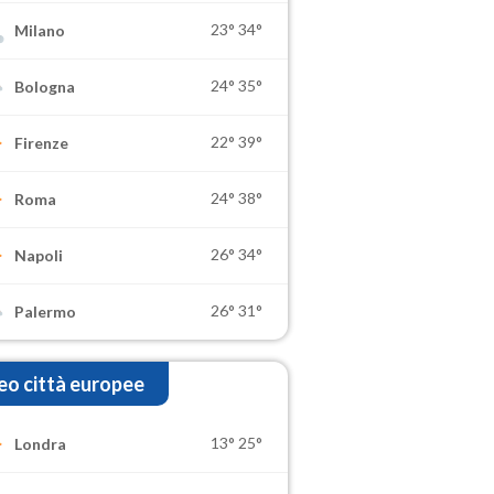
23°
34°
Milano
24°
35°
Bologna
22°
39°
Firenze
24°
38°
Roma
26°
34°
Napoli
26°
31°
Palermo
o città europee
13°
25°
Londra