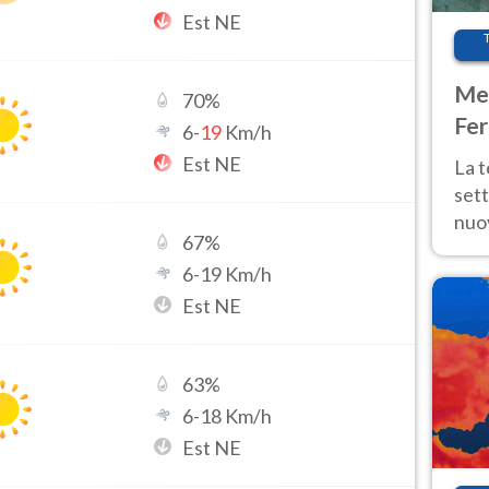
Est NE
Met
70
%
Fer
6
-
19
Km/h
int
Est NE
La 
sett
nuov
67
%
11 e
6
-
19
Km/h
anc
Est NE
63
%
6
-
18
Km/h
Est NE