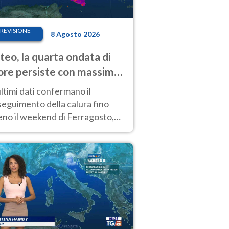
REVISIONE
8 Agosto 2026
eo, la quarta ondata di
ore persiste con massime
pre molto elevate
ultimi dati confermano il
eguimento della calura fino
eno il weekend di Ferragosto,
 tendenza a una nuova
nsificazione prossima
timana