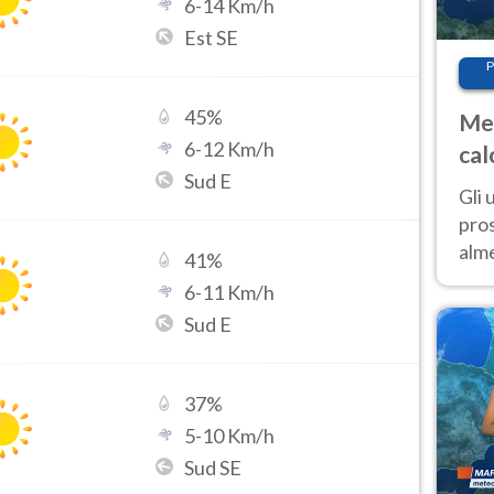
6
-
14
Km/h
Est SE
P
45
%
Met
6
-
12
Km/h
cal
Sud E
sem
Gli 
pros
alm
41
%
con
6
-
11
Km/h
inte
Sud E
set
37
%
5
-
10
Km/h
Sud SE