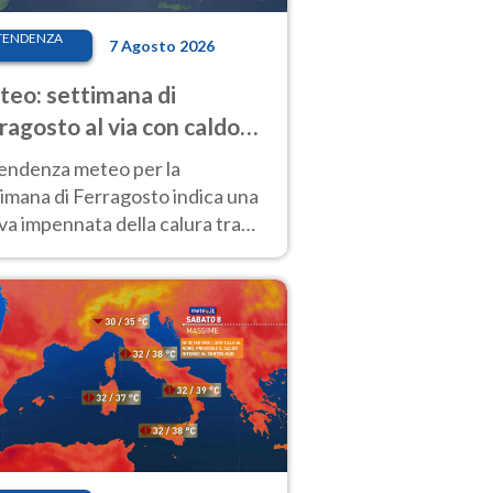
TENDENZA
7 Agosto 2026
eo: settimana di
ragosto al via con caldo
enso e qualche temporale
tendenza meteo per la
imana di Ferragosto indica una
a impennata della calura tra
 14 agosto, con nuovi rialzi
he al Nord.