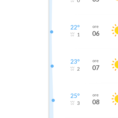
0
22
°
ore
06
1
23
°
ore
07
2
25
°
ore
08
3