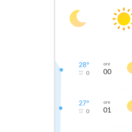
28
°
ore
00
0
27
°
ore
01
0