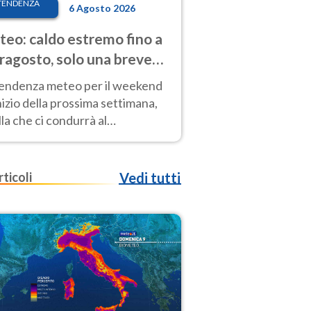
TENDENZA
6 Agosto 2026
eo: caldo estremo fino a
ragosto, solo una breve
sa. Ecco dove
tendenza meteo per il weekend
inizio della prossima settimana,
la che ci condurrà al
ragosto, vede ancora
perature molto elevate
rticoli
Vedi tutti