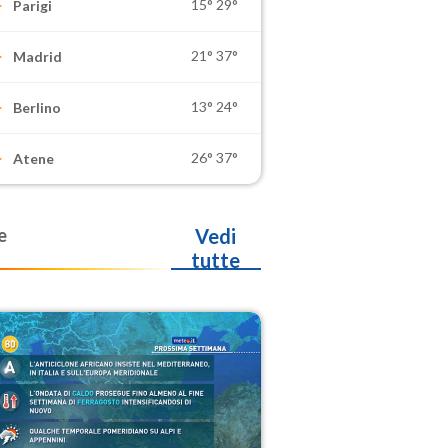
15°
29°
Parigi
21°
37°
Madrid
13°
24°
Berlino
26°
37°
Atene
e
Vedi
tutte