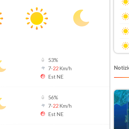
53
%
Notizi
7
-
22
Km/h
Est NE
56
%
7
-
22
Km/h
Est NE