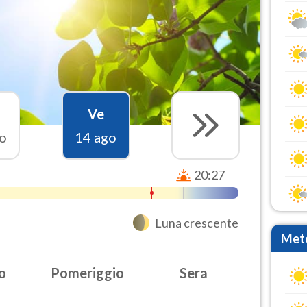
Ve
o
14 ago
20:27
Luna crescente
Mete
o
Pomeriggio
Sera