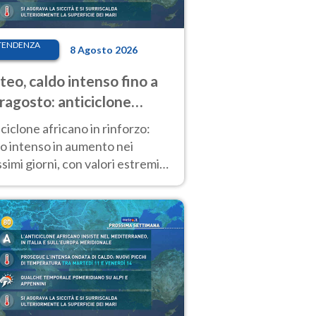
TENDENZA
8 Agosto 2026
eo, caldo intenso fino a
ragosto: anticiclone
icano ancora
ciclone africano in rinforzo:
tagonista
o intenso in aumento nei
simi giorni, con valori estremi
so Ferragosto su gran parte
alia