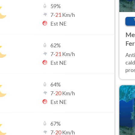
59
%
7
-
21
Km/h
Est NE
Met
Fer
62
%
afr
7
-
21
Km/h
Anti
pro
cald
Est NE
pros
ver
64
%
d’It
7
-
20
Km/h
Est NE
67
%
7
-
20
Km/h