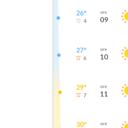
26
°
ore
09
4
27
°
ore
10
6
29
°
ore
11
7
30
°
ore