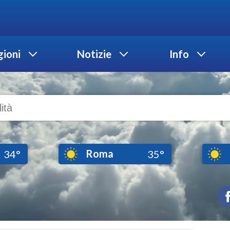
ioni
Notizie
Info
Roma
34°
35°