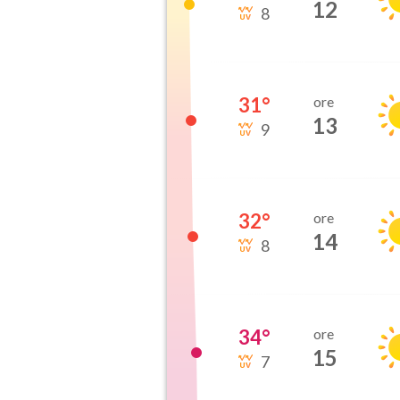
12
8
31
°
ore
13
9
32
°
ore
14
8
34
°
ore
15
7