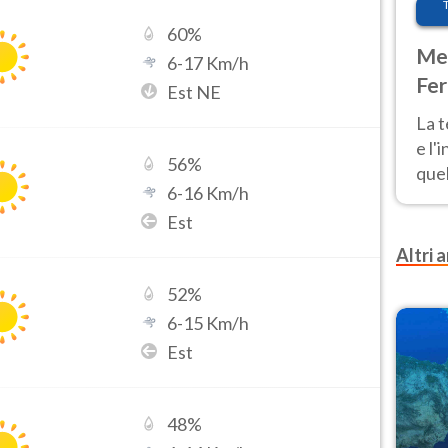
60
%
Met
6
-
17
Km/h
Fer
Est NE
pau
La 
e l'
56
%
quel
6
-
16
Km/h
Fer
Est
tem
Altri a
52
%
6
-
15
Km/h
Est
48
%