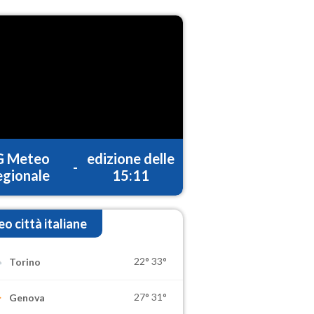
G Meteo
edizione delle
-
gionale
15:11
o città italiane
22°
33°
Torino
27°
31°
Genova