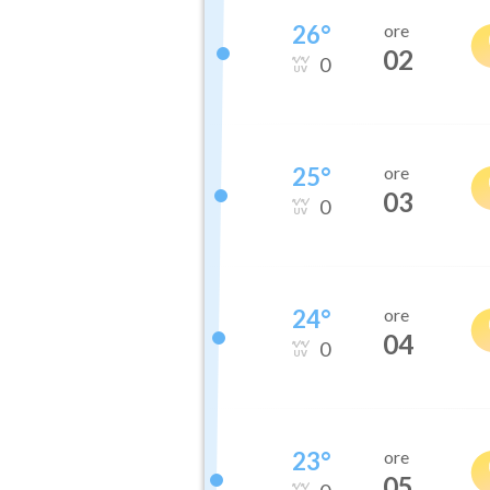
26
°
ore
02
0
25
°
ore
03
0
24
°
ore
04
0
23
°
ore
05