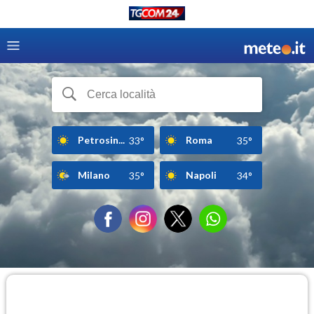
Petrosin...
Roma
33°
35°
Milano
Napoli
35°
34°