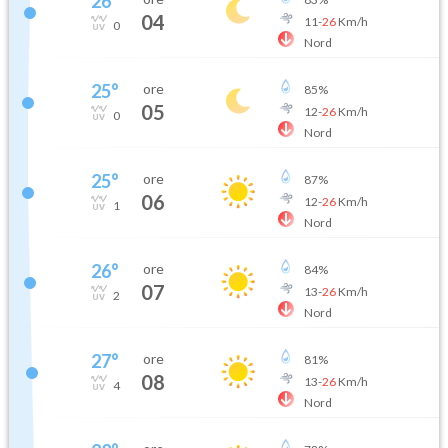
26
°
04
11
-
26
Km/h
0
Nord
25
°
ore
85
%
05
12
-
26
Km/h
0
Nord
25
°
ore
87
%
06
12
-
26
Km/h
1
Nord
26
°
ore
84
%
07
13
-
26
Km/h
2
Nord
27
°
ore
81
%
08
13
-
26
Km/h
4
Nord