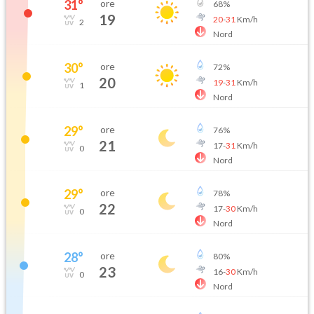
31
°
ore
68
%
19
20
-
31
Km/h
2
Nord
30
°
ore
72
%
20
19
-
31
Km/h
1
Nord
29
°
ore
76
%
21
17
-
31
Km/h
0
Nord
29
°
ore
78
%
22
17
-
30
Km/h
0
Nord
28
°
ore
80
%
23
16
-
30
Km/h
0
Nord