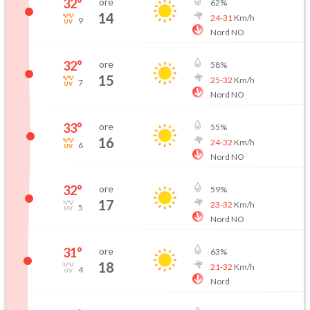
32
°
ore
62
%
14
24
-
31
Km/h
9
Nord NO
32
°
ore
58
%
15
25
-
32
Km/h
7
Nord NO
33
°
ore
55
%
16
24
-
32
Km/h
6
Nord NO
32
°
ore
59
%
17
23
-
32
Km/h
5
Nord NO
31
°
ore
63
%
18
21
-
32
Km/h
4
Nord