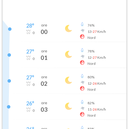
28
°
ore
76
%
00
13
-
27
Km/h
0
Nord
27
°
ore
78
%
01
12
-
27
Km/h
0
Nord
27
°
ore
80
%
02
12
-
26
Km/h
0
Nord
26
°
ore
82
%
03
11
-
26
Km/h
0
Nord
ore
83
%