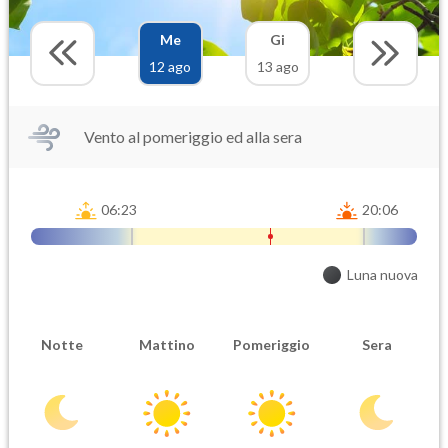
Me
Gi
12 ago
13 ago
Vento al pomeriggio ed alla sera
06:23
20:06
Luna nuova
Notte
Mattino
Pomeriggio
Sera