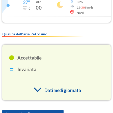
27
°
ore
82
%
00
15
-
30
Km/h
0
Nord
Qualità dell'aria Petrosino
Accettabile
Invariata
Dati medi giornata
O3