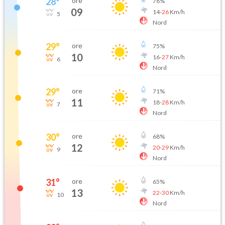
28
°
ore
78
%
09
14
-
26
Km/h
5
Nord
29
°
ore
75
%
10
16
-
27
Km/h
6
Nord
29
°
ore
71
%
11
18
-
28
Km/h
7
Nord
30
°
ore
68
%
12
20
-
29
Km/h
9
Nord
31
°
ore
65
%
13
22
-
30
Km/h
10
Nord