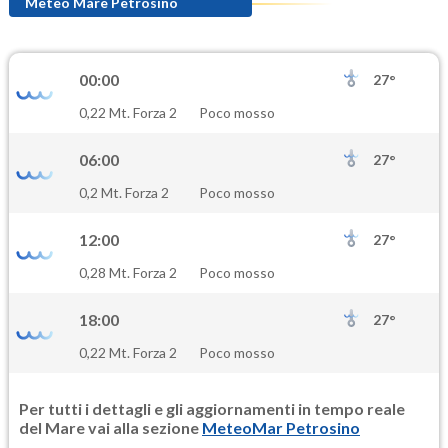
93.3
(Ozono)
Meteo Mare Petrosino
NO2
2.0
(Diossido di azoto)
00:00
27°
SO2
0,22 Mt. Forza 2
Poco mosso
0.3
(Anidride solforosa)
06:00
27°
PM10
0,2 Mt. Forza 2
Poco mosso
15.7
(Materia particolata)
12:00
27°
PM25
0,28 Mt. Forza 2
Poco mosso
9.9
(Materia particolata)
18:00
27°
0,22 Mt. Forza 2
Poco mosso
Per tutti i dettagli e gli aggiornamenti in tempo reale
del Mare vai alla sezione
MeteoMar Petrosino