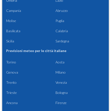
Umbria
Lazio
Campania
Abruzzo
Molise
Puglia
Basilicata
Calabria
Sicilia
Sardegna
Previsioni meteo per le città italiane
Torino
Aosta
Genova
Milano
Trento
Venezia
Trieste
Bologna
Ancona
Firenze