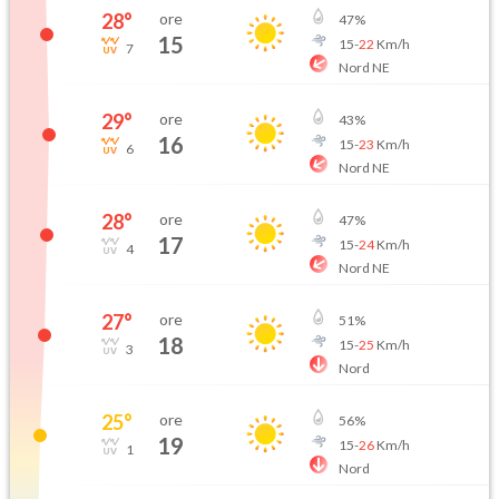
28
°
ore
47
%
15
15
-
22
Km/h
7
Nord NE
29
°
ore
43
%
16
15
-
23
Km/h
6
Nord NE
28
°
ore
47
%
17
15
-
24
Km/h
4
Nord NE
27
°
ore
51
%
18
15
-
25
Km/h
3
Nord
25
°
ore
56
%
19
15
-
26
Km/h
1
Nord