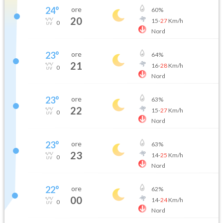
24
°
ore
60
%
20
15
-
27
Km/h
0
Nord
23
°
ore
64
%
21
16
-
28
Km/h
0
Nord
23
°
ore
63
%
22
15
-
27
Km/h
0
Nord
23
°
ore
63
%
23
14
-
25
Km/h
0
Nord
22
°
ore
62
%
00
14
-
24
Km/h
0
Nord