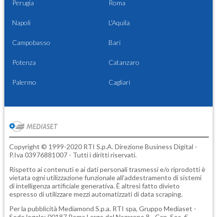
Perugia
Roma
Napoli
L'Aquila
Campobasso
Bari
Potenza
Catanzaro
Palermo
Cagliari
Copyright © 1999-2020 RTI S.p.A. Direzione Business Digital -
P.Iva 03976881007 - Tutti i diritti riservati.
Rispetto ai contenuti e ai dati personali trasmessi e/o riprodotti è
vietata ogni utilizzazione funzionale all'addestramento di sistemi
di intelligenza artificiale generativa. È altresì fatto divieto
espresso di utilizzare mezzi automatizzati di data scraping.
Per la pubblicità
Mediamond S.p.a.
RTI spa, Gruppo Mediaset -
Sede legale: 00187 Roma Largo del Nazareno 8 - Cap. Soc. €