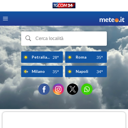
Petralia...
Roma
28°
35°
Milano
Napoli
35°
34°