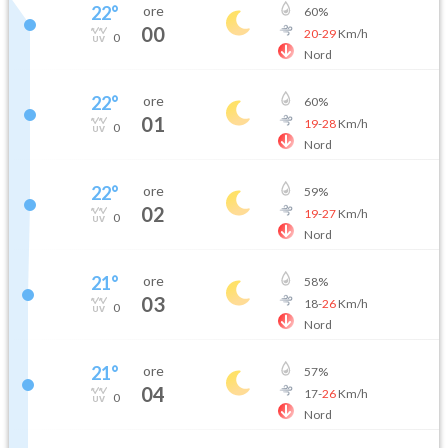
22
°
ore
60
%
00
20
-
29
Km/h
0
Nord
22
°
ore
60
%
01
19
-
28
Km/h
0
Nord
22
°
ore
59
%
02
19
-
27
Km/h
0
Nord
21
°
ore
58
%
03
18
-
26
Km/h
0
Nord
21
°
ore
57
%
04
17
-
26
Km/h
0
Nord