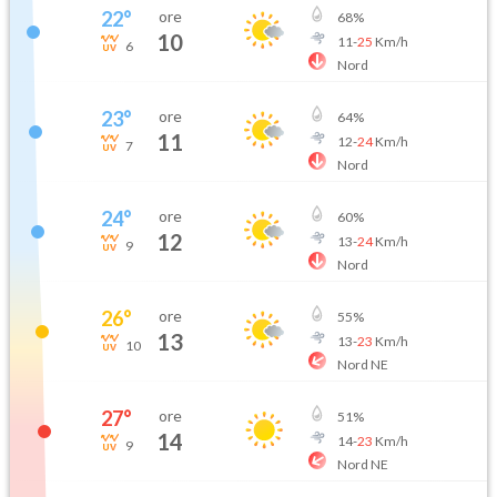
22
°
ore
68
%
10
11
-
25
Km/h
6
Nord
23
°
ore
64
%
11
12
-
24
Km/h
7
Nord
24
°
ore
60
%
12
13
-
24
Km/h
9
Nord
26
°
ore
55
%
13
13
-
23
Km/h
10
Nord NE
27
°
ore
51
%
14
14
-
23
Km/h
9
Nord NE