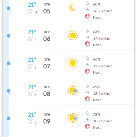
21
°
ore
60
%
05
16
-
26
Km/h
0
Nord
21
°
ore
63
%
06
14
-
26
Km/h
1
Nord
21
°
ore
66
%
07
13
-
26
Km/h
2
Nord
21
°
ore
69
%
08
12
-
26
Km/h
4
Nord
21
°
ore
72
%
09
10
-
25
Km/h
5
Nord