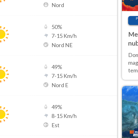
Nord
P
50
%
Met
7
-
15
Km/h
nub
Nord NE
Sud
Doma
magg
49
%
temp
7
-
15
Km/h
sem
Nord E
prev
49
%
8
-
15
Km/h
Est