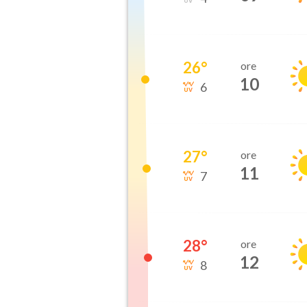
26
°
ore
10
6
27
°
ore
11
7
28
°
ore
12
8