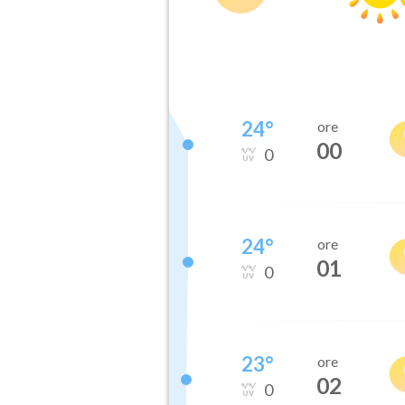
24
°
ore
00
0
24
°
ore
01
0
23
°
ore
02
0