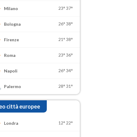
23°
37°
Milano
26°
38°
Bologna
21°
38°
Firenze
23°
36°
Roma
26°
34°
Napoli
28°
31°
Palermo
o città europee
12°
22°
Londra