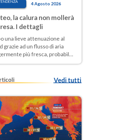
TENDENZA
4 Agosto 2026
eo, la calura non mollerà
presa. I dettagli
o una lieve attenuazione al
 grazie ad un flusso di aria
germente più fresca, probabile
o rinforzo dell’anticiclone
icano entro Ferragosto
rticoli
Vedi tutti