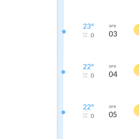
23
°
ore
03
0
22
°
ore
04
0
22
°
ore
05
0