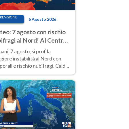
REVISIONE
6 Agosto 2026
eo: 7 agosto con rischio
ifragi al Nord! Al Centro-
 caldo estremo
ni, 7 agosto, si profila
iore instabilità al Nord con
orali e rischio nubifragi. Caldo
pre estremo al Centro-Sud. Le
isioni.