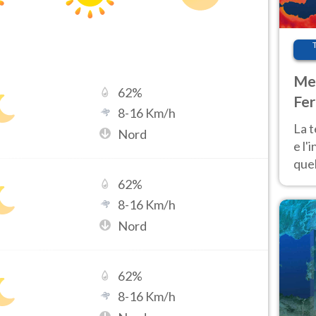
Met
62
%
Fer
8
-
16
Km/h
pau
La 
Nord
e l'
quel
Fer
62
%
tem
8
-
16
Km/h
Nord
62
%
8
-
16
Km/h