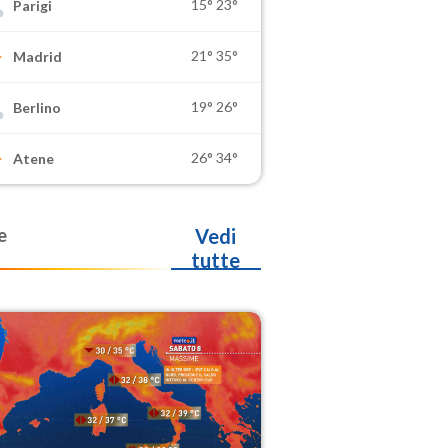
15°
23°
Parigi
21°
35°
Madrid
19°
26°
Berlino
26°
34°
Atene
e
Vedi
tutte