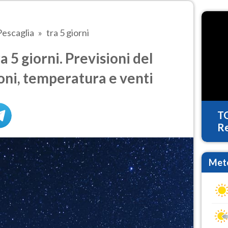
Pescaglia
tra 5 giorni
 5 giorni. Previsioni del
oni, temperatura e venti
T
Re
Mete