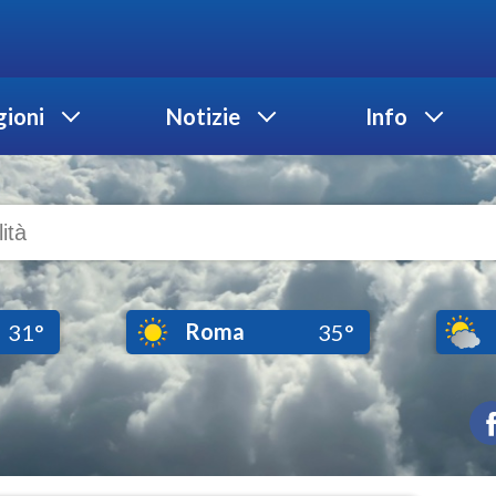
ioni
Notizie
Info
Roma
31°
35°