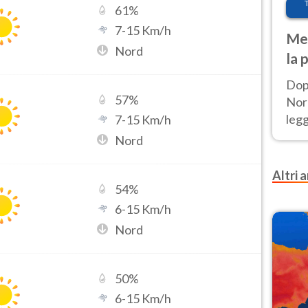
61
%
7
-
15
Km/h
Met
Nord
la 
Dop
57
%
Nord
leg
7
-
15
Km/h
nuov
Nord
afr
Altri a
54
%
6
-
15
Km/h
Nord
50
%
6
-
15
Km/h