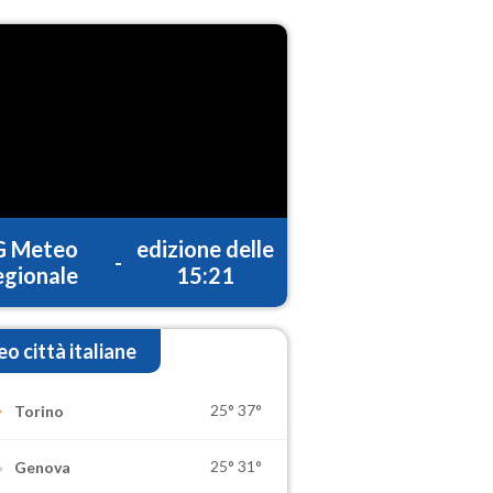
G Meteo
edizione delle
-
gionale
15:21
o città italiane
25°
37°
Torino
25°
31°
Genova