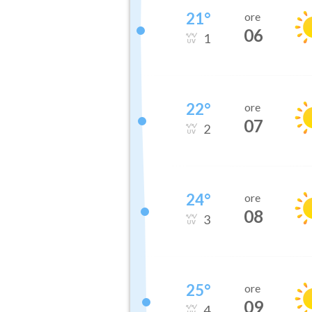
21
°
ore
06
1
22
°
ore
07
2
24
°
ore
08
3
25
°
ore
09
4