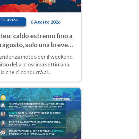
TENDENZA
6 Agosto 2026
eo: caldo estremo fino a
ragosto, solo una breve
sa. Ecco dove
tendenza meteo per il weekend
inizio della prossima settimana,
la che ci condurrà al
ragosto, vede ancora
perature molto elevate