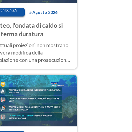
TENDENZA
5 Agosto 2026
eo, l'ondata di caldo si
ferma duratura
ttuali proiezioni non mostrano
vera modifica della
colazione con una prosecuzione
caldo fuori scala per molti
ni, compresa la settimana di
ragosto