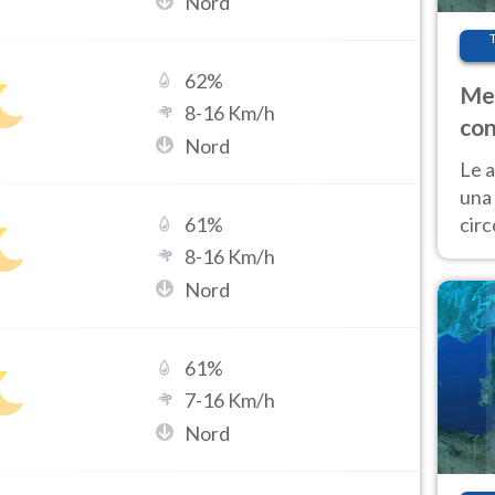
Nord
62
%
Met
8
-
16
Km/h
con
Nord
Le a
una 
cir
61
%
del 
8
-
16
Km/h
gior
Nord
Fer
61
%
7
-
16
Km/h
Nord