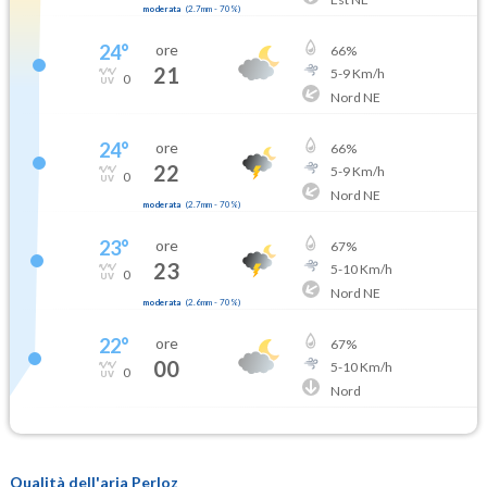
moderata
(
2.7mm
-
70
%)
24
°
ore
66
%
21
5
-
9
Km/h
0
Nord NE
24
°
ore
66
%
22
5
-
9
Km/h
0
Nord NE
moderata
(
2.7mm
-
70
%)
23
°
ore
67
%
23
5
-
10
Km/h
0
Nord NE
moderata
(
2.6mm
-
70
%)
22
°
ore
67
%
00
5
-
10
Km/h
0
Nord
Qualità dell'aria Perloz