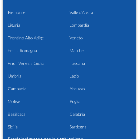
Piemonte
Valle d'Aosta
Liguria
Lombardia
Trentino Alto Adige
Veneto
Emilia Romagna
Marche
Friuli Venezia Giulia
Toscana
Umbria
Lazio
Campania
Abruzzo
Molise
Puglia
Basilicata
Calabria
Sicilia
Sardegna
Previsioni meteo per le città italiane