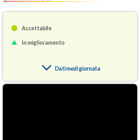
Accettabile
In miglioramento
Dati medi giornata
O3
81.9
(Ozono)
NO2
1.0
(Diossido di azoto)
SO2