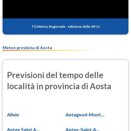
0.2
(Anidride solforosa)
PM10
13.6
(Materia particolata)
TG Meteo Regionale
-
edizione delle 09:11
PM25
9.8
(Materia particolata)
Meteo provincia di Aosta
Previsioni del tempo delle
località in provincia di Aosta
Allein
Antagnod-Mont...
Antey Saint A...
Antey-Saint-A...