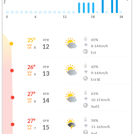
Pioggia
0
6
12
18
24
25
°
ore
65
%
12
8
-
14
Km/h
8
Est
26
°
ore
63
%
13
9
-
14
Km/h
9
Est SE
27
°
ore
61
%
14
10
-
15
Km/h
8
Sud E
27
°
ore
58
%
15
11
-
16
Km/h
7
Sud