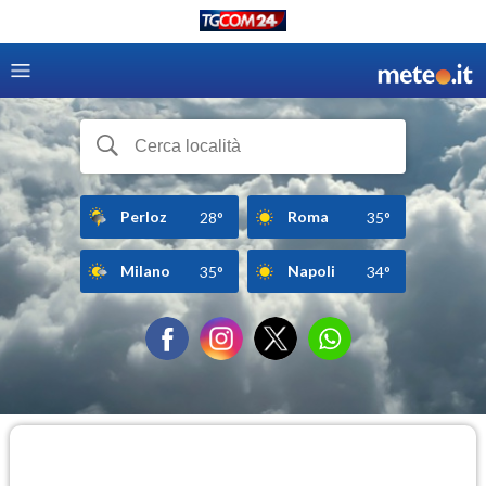
Perloz
Roma
28°
35°
Milano
Napoli
35°
34°