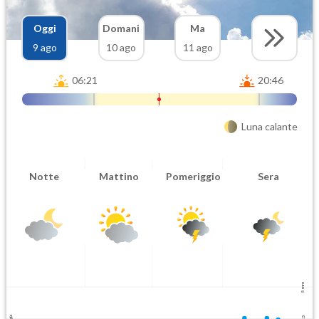
Oggi
Domani
Ma
9 ago
10 ago
11 ago
06:21
20:46
Luna calante
Notte
Mattino
Pomeriggio
Sera
5 mm
2.5