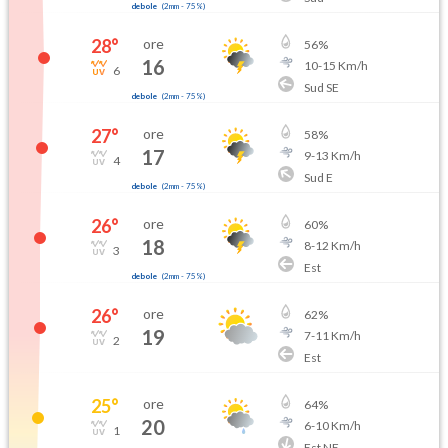
debole
(
2mm
-
75
%)
28
°
ore
56
%
16
10
-
15
Km/h
6
Sud SE
debole
(
2mm
-
75
%)
27
°
ore
58
%
17
9
-
13
Km/h
4
Sud E
debole
(
2mm
-
75
%)
26
°
ore
60
%
18
8
-
12
Km/h
3
Est
debole
(
2mm
-
75
%)
26
°
ore
62
%
19
7
-
11
Km/h
2
Est
25
°
ore
64
%
20
6
-
10
Km/h
1
Est NE