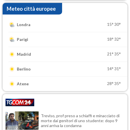
Meteo città europee
15°
30°
Londra
18°
32°
Parigi
21°
35°
Madrid
14°
31°
Berlino
28°
35°
Atene
Treviso, prof preso a schiaffi e minacciato di
morte dai genitori di uno studente: dopo 9
anni arriva la condanna