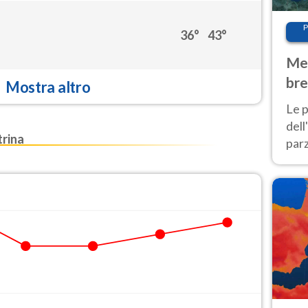
P
36°
43°
Met
bre
Mostra altro
Nor
Le p
dell
rina
parz
al 
40 g