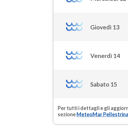
Giovedì 13
Venerdì 14
Sabato 15
Per tutti i dettagli e gli aggio
sezione
MeteoMar Pellestrin