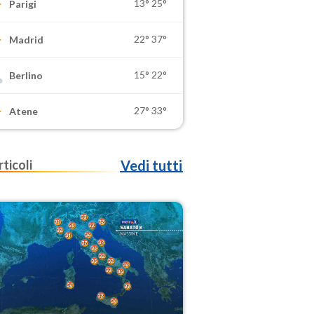
13°
25°
Parigi
22°
37°
Madrid
15°
22°
Berlino
27°
33°
Atene
rticoli
Vedi tutti