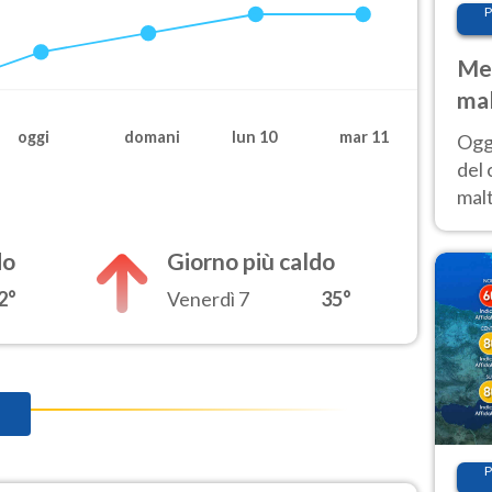
P
Met
mal
nub
oggi
domani
lun 10
mar 11
Oggi
es
del 
malt
estr
prev
do
Giorno più caldo
2°
Venerdì 7
35°
P