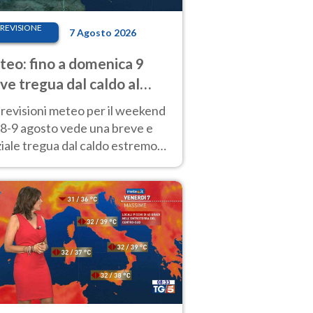
REVISIONE
7 Agosto 2026
eo: fino a domenica 9
ve tregua dal caldo al
d! Altrove calura e afa
revisioni meteo per il weekend
'8-9 agosto vede una breve e
iale tregua dal caldo estremo
Nord mentre altrove persistono
radi.