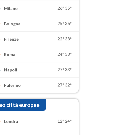
26°
35°
Milano
25°
36°
Bologna
22°
38°
Firenze
24°
38°
Roma
27°
33°
Napoli
27°
32°
Palermo
o città europee
12°
24°
Londra