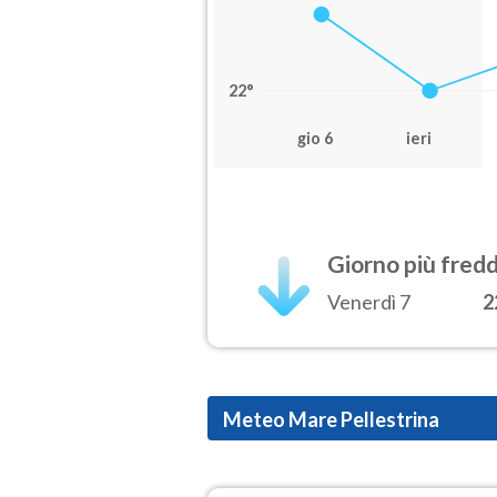
22°
gio 6
ieri
Giorno più fred
Venerdì 7
2
Meteo Mare Pellestrina