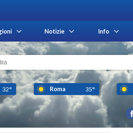
ioni
Notizie
Info
Roma
32°
35°