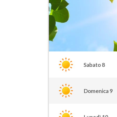
Sabato 8
Domenica 9
Lunedì 10