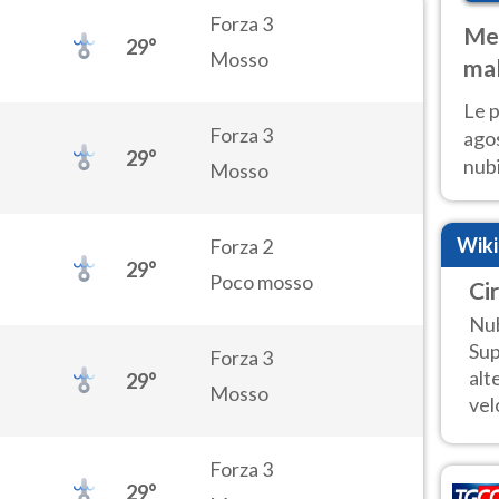
Forza 3
Met
29°
Mosso
mal
fin
Le p
Forza 3
agos
29°
nubi
Mosso
Cen
mol
Wik
Forza 2
29°
Poco mosso
Ci
Nub
Sup
Forza 3
alt
29°
Mosso
vel
Forza 3
29°