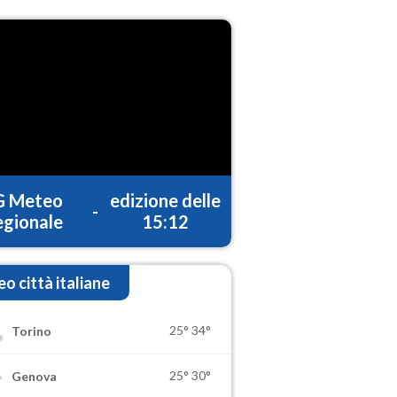
G Meteo
edizione delle
-
gionale
15:12
o città italiane
25°
34°
Torino
25°
30°
Genova