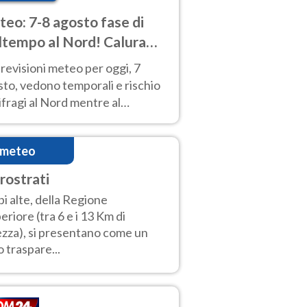
eo: 7-8 agosto fase di
tempo al Nord! Calura
o a Ferragosto
revisioni meteo per oggi, 7
to, vedono temporali e rischio
fragi al Nord mentre al
tro-Sud sole e caldo sempre
to intenso.
imeteo
rrostrati
i alte, della Regione
eriore (tra 6 e i 13 Km di
ezza), si presentano come un
o traspare...