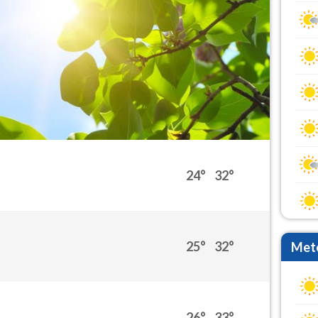
24°
32°
25°
32°
Mete
26°
33°