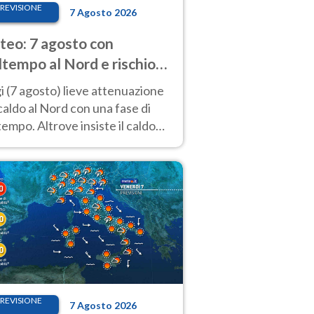
REVISIONE
7 Agosto 2026
eo: 7 agosto con
tempo al Nord e rischio
ifragi. Altrove caldo
 (7 agosto) lieve attenuazione
tremo
caldo al Nord con una fase di
empo. Altrove insiste il caldo
emo con picchi di 40°C. Le
isioni
REVISIONE
7 Agosto 2026