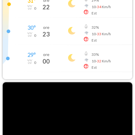
31
°
ore
29
%
22
10
-
34
Km/h
0
Est
30
°
ore
32
%
23
10
-
33
Km/h
0
Est
29
°
ore
33
%
00
10
-
32
Km/h
0
Est