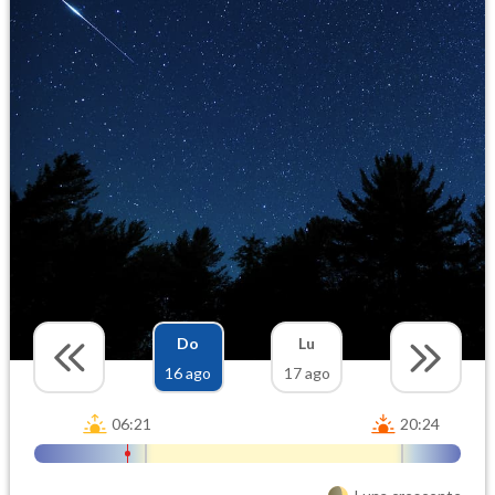
Do
Lu
16 ago
17 ago
06:21
20:24