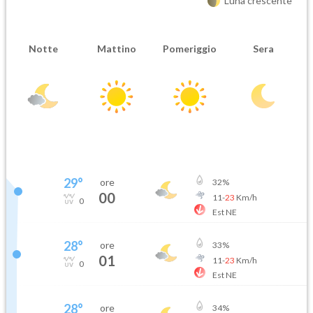
Luna crescente
Notte
Mattino
Pomeriggio
Sera
29
°
ore
32
%
00
11
-
23
Km/h
0
Est NE
28
°
ore
33
%
01
11
-
23
Km/h
0
Est NE
28
°
ore
34
%