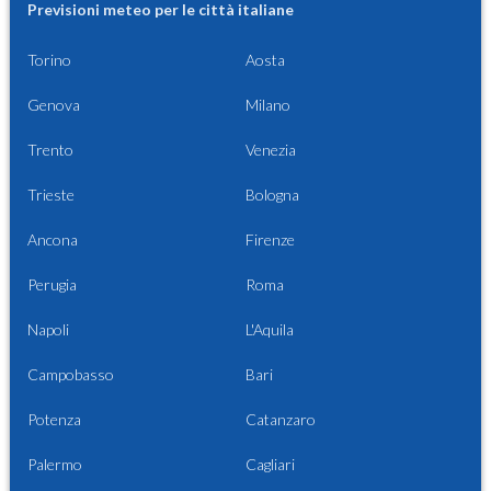
Previsioni meteo per le città italiane
Torino
Aosta
Genova
Milano
Trento
Venezia
Trieste
Bologna
Ancona
Firenze
Perugia
Roma
Napoli
L'Aquila
Campobasso
Bari
Potenza
Catanzaro
Palermo
Cagliari