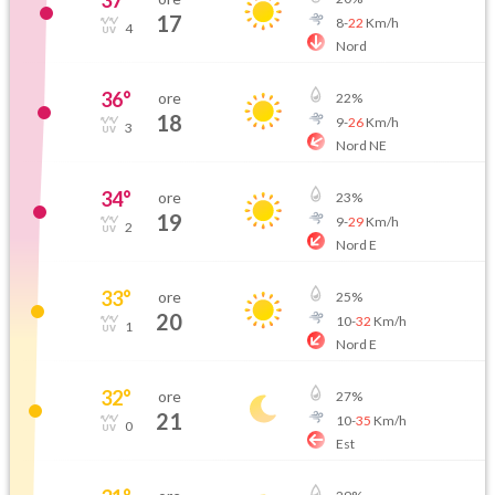
37
°
17
8
-
22
Km/h
4
Nord
36
°
ore
22
%
18
9
-
26
Km/h
3
Nord NE
34
°
ore
23
%
19
9
-
29
Km/h
2
Nord E
33
°
ore
25
%
20
10
-
32
Km/h
1
Nord E
32
°
ore
27
%
21
10
-
35
Km/h
0
Est