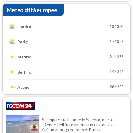
Meteo città europee
13°
30°
Londra
17°
32°
Parigi
21°
35°
Madrid
15°
31°
Berlino
28°
35°
Atene
Scompare tra le onde in Salento, morto
19enne | Militare americano di stanza ad
Aviano annega nel lago di Barcis