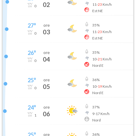
02
11
-
23
Km/h
0
Est NE
27
°
ore
35
%
03
11
-
23
Km/h
0
Est NE
26
°
ore
35
%
04
10
-
21
Km/h
0
Nord E
25
°
ore
36
%
05
10
-
19
Km/h
0
Nord E
24
°
ore
37
%
06
9
-
17
Km/h
1
Nord
25
°
ore
36
%