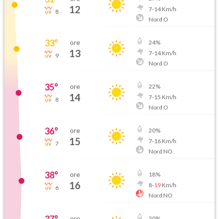
12
7
-
14
Km/h
8
Nord O
33
°
ore
24
%
13
7
-
14
Km/h
9
Nord O
35
°
ore
22
%
14
7
-
15
Km/h
8
Nord O
36
°
ore
20
%
15
7
-
16
Km/h
7
Nord NO
38
°
ore
18
%
16
8
-
19
Km/h
6
Nord NO
ore
20
%