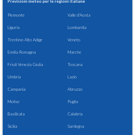
Previsioni meteo per le regioni italiane
Piemonte
Valle d'Aosta
Liguria
Lombardia
Trentino Alto Adige
Veneto
Emilia Romagna
Marche
Friuli Venezia Giulia
Toscana
Umbria
Lazio
Campania
Abruzzo
Molise
Puglia
Basilicata
Calabria
Sicilia
Sardegna