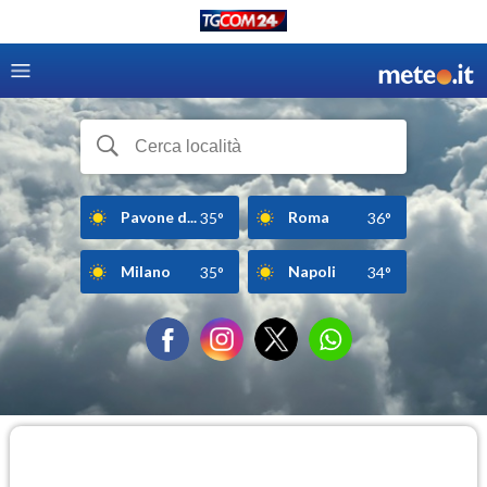
Pavone d...
Roma
35°
36°
Milano
Napoli
35°
34°