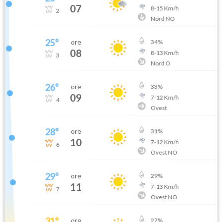
07
8
-
15
Km/h
2
Nord NO
25
°
ore
34
%
08
8
-
13
Km/h
3
Nord O
26
°
ore
33
%
09
7
-
12
Km/h
4
Ovest
28
°
ore
31
%
10
7
-
12
Km/h
6
Ovest NO
29
°
ore
29
%
11
7
-
13
Km/h
7
Ovest NO
31
°
ore
27
%