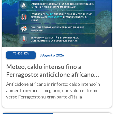
TENDENZA
8 Agosto 2026
Meteo, caldo intenso fino a
Ferragosto: anticiclone africano
ancora protagonista
Anticiclone africano in rinforzo: caldo intenso in
aumento nei prossimi giorni, con valori estremi
verso Ferragosto su gran parte d’Italia