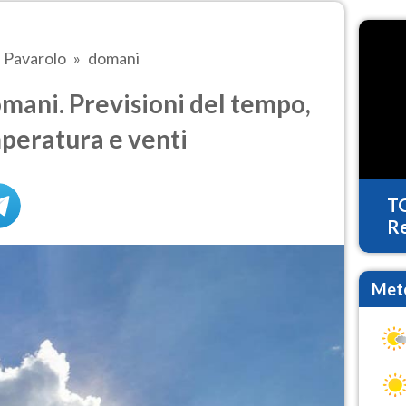
Pavarolo
domani
mani. Previsioni del tempo,
mperatura e venti
T
Re
Mete