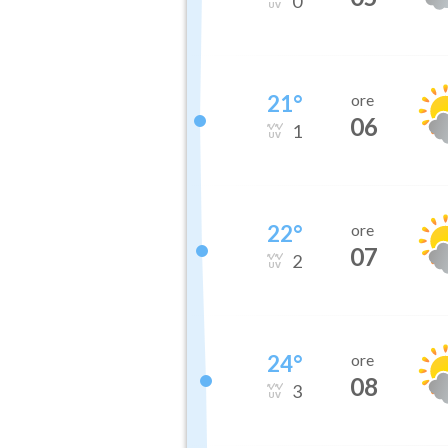
0
21
°
ore
06
1
22
°
ore
07
2
24
°
ore
08
3