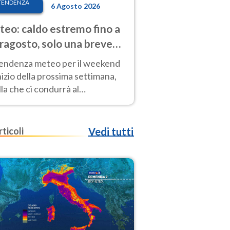
TENDENZA
6 Agosto 2026
eo: caldo estremo fino a
ragosto, solo una breve
sa. Ecco dove
tendenza meteo per il weekend
inizio della prossima settimana,
la che ci condurrà al
ragosto, vede ancora
perature molto elevate
rticoli
Vedi tutti