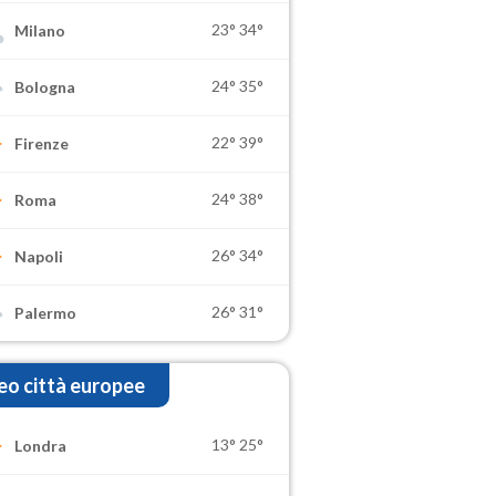
23°
34°
Milano
24°
35°
Bologna
22°
39°
Firenze
24°
38°
Roma
26°
34°
Napoli
26°
31°
Palermo
o città europee
13°
25°
Londra