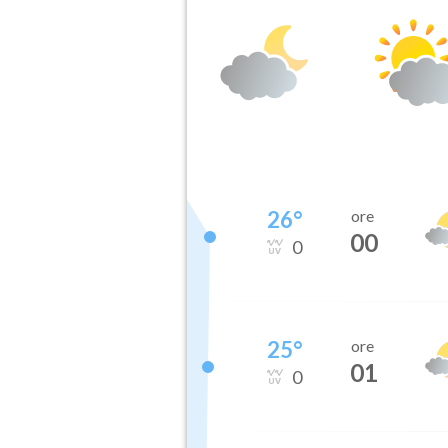
26
°
ore
00
0
25
°
ore
01
0