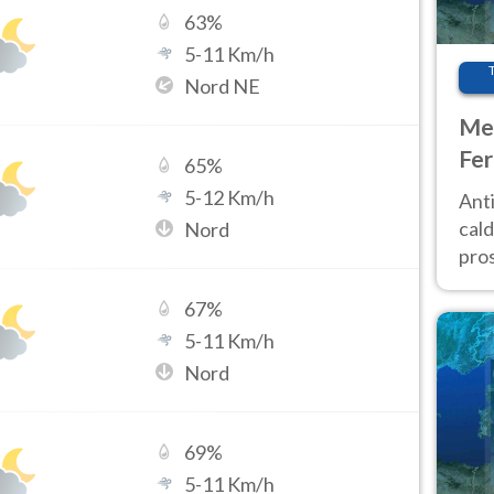
63
%
5
-
11
Km/h
Nord NE
Met
Fer
65
%
afr
5
-
12
Km/h
Anti
pro
cald
Nord
pros
ver
67
%
d’It
5
-
11
Km/h
Nord
69
%
5
-
11
Km/h