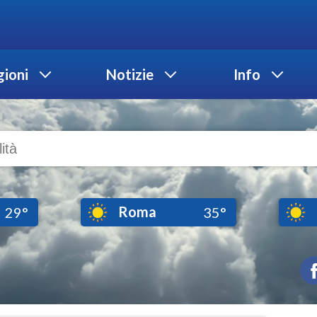
ioni
Notizie
Info
Roma
29°
35°