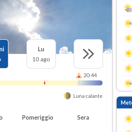
ni
Lu
o
10 ago
20:44
Luna calante
Mete
o
Pomeriggio
Sera