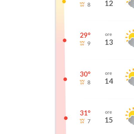
12
8
29
°
ore
13
9
30
°
ore
14
8
31
°
ore
15
7