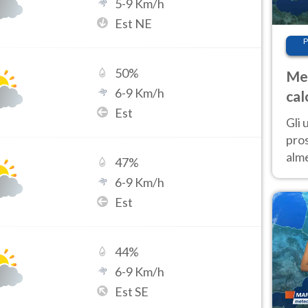
5
-
9
Km/h
Est NE
P
50
%
Met
6
-
9
Km/h
cal
Est
sem
Gli 
pros
alm
47
%
con
6
-
9
Km/h
inte
Est
set
44
%
6
-
9
Km/h
Est SE