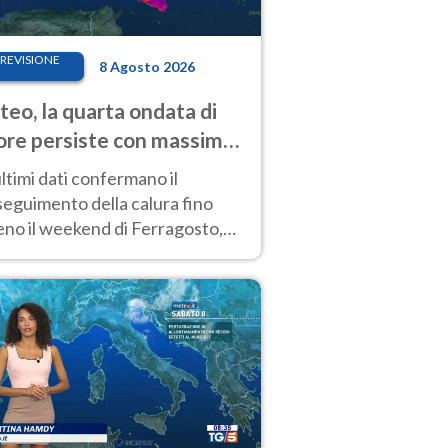
REVISIONE
8 Agosto 2026
eo, la quarta ondata di
ore persiste con massime
pre molto elevate
ultimi dati confermano il
eguimento della calura fino
eno il weekend di Ferragosto,
 tendenza a una nuova
nsificazione prossima
timana