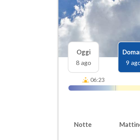
Oggi
Doma
8 ago
9 ag
06:23
Notte
Mattin