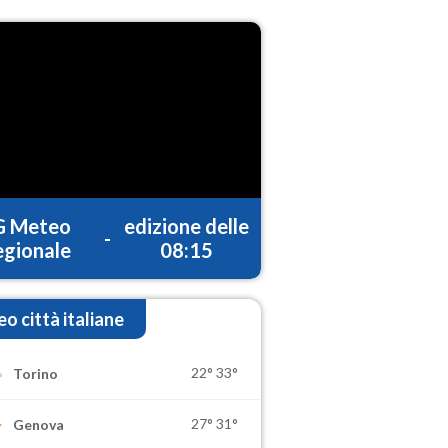
G Meteo
edizione delle
-
gionale
08:15
o città italiane
22°
33°
Torino
27°
31°
Genova