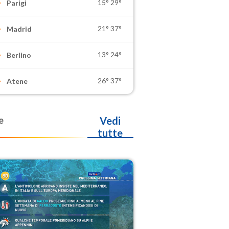
15°
29°
Parigi
21°
37°
Madrid
13°
24°
Berlino
26°
37°
Atene
e
Vedi
tutte