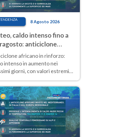
TENDENZA
8 Agosto 2026
eo, caldo intenso fino a
ragosto: anticiclone
icano ancora
ciclone africano in rinforzo:
tagonista
o intenso in aumento nei
simi giorni, con valori estremi
so Ferragosto su gran parte
alia