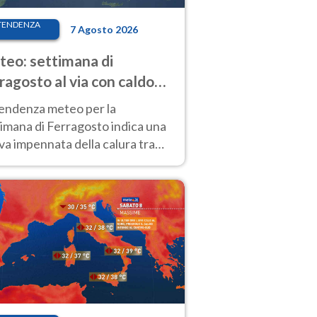
TENDENZA
7 Agosto 2026
eo: settimana di
ragosto al via con caldo
enso e qualche temporale
tendenza meteo per la
imana di Ferragosto indica una
a impennata della calura tra
 14 agosto, con nuovi rialzi
he al Nord.