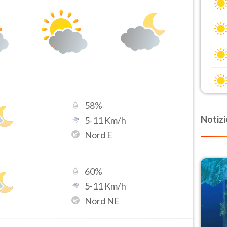
58
%
Notizi
5
-
11
Km/h
Nord E
60
%
5
-
11
Km/h
Nord NE