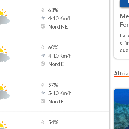
63
%
Met
4
-
10
Km/h
Fer
Nord NE
pau
La 
e l'
60
%
quel
4
-
10
Km/h
Fer
Nord E
tem
Altri a
57
%
5
-
10
Km/h
Nord E
54
%