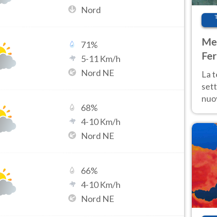
Nord
Met
71
%
Fer
5
-
11
Km/h
int
Nord NE
La 
sett
nuov
68
%
11 e
4
-
10
Km/h
anc
Nord NE
66
%
4
-
10
Km/h
Nord NE