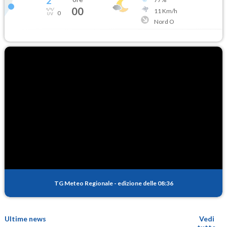
2
°
00
11
Km/h
0
Nord O
TG Meteo Regionale
-
edizione delle 08:36
Ultime news
Vedi