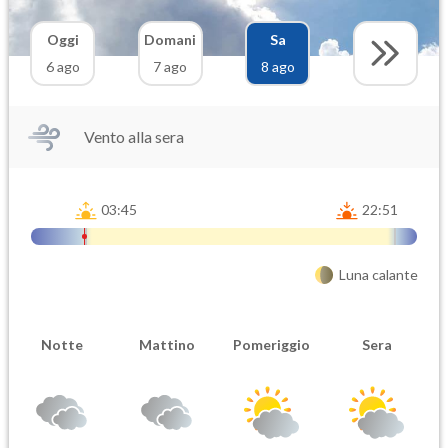
Oggi
Domani
Sa
6 ago
7 ago
8 ago
Vento alla sera
03:45
22:51
Luna calante
Notte
Mattino
Pomeriggio
Sera