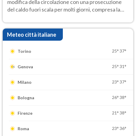
modifica della circolazione con una prosecuzione
del caldo fuori scala per molti giorni, compresa la
settimana di Ferragosto
Meteo città italiane
25°
37°
Torino
25°
31°
Genova
23°
37°
Milano
26°
38°
Bologna
21°
38°
Firenze
23°
36°
Roma