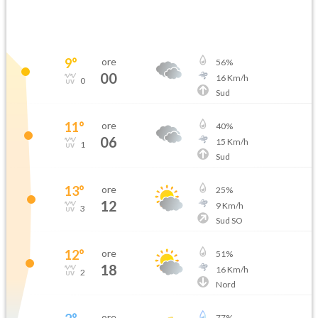
9
°
ore
56
%
00
16
Km/h
0
Sud
11
°
ore
40
%
06
15
Km/h
1
Sud
13
°
ore
25
%
12
9
Km/h
3
Sud SO
12
°
ore
51
%
18
16
Km/h
2
Nord
ore
77
%