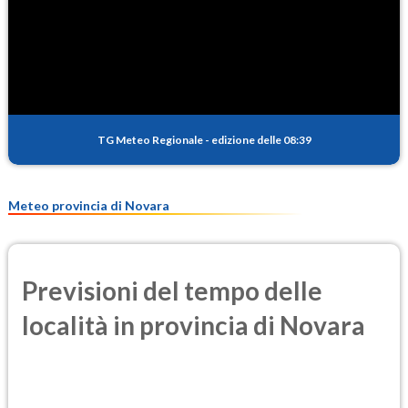
SO2
0.5
(Anidride solforosa)
PM10
12.5
(Materia particolata)
TG Meteo Regionale
-
edizione delle 08:39
PM25
9.1
(Materia particolata)
Meteo provincia di Novara
Previsioni del tempo delle
località in provincia di Novara