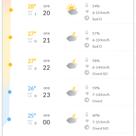
28
°
ore
54
%
20
6
-
13
Km/h
1
Sud O
27
°
ore
57
%
21
6
-
13
Km/h
0
Sud O
27
°
ore
58
%
22
6
-
14
Km/h
0
Ovest SO
26
°
ore
59
%
23
7
-
14
Km/h
0
Ovest
25
°
ore
60
%
00
7
-
15
Km/h
0
Ovest NO