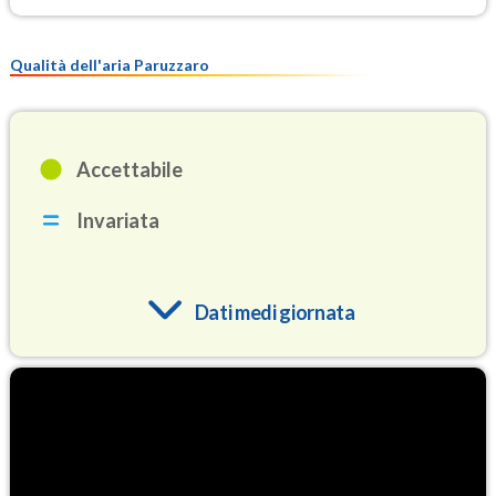
Qualità dell'aria Paruzzaro
Accettabile
Invariata
Dati medi giornata
O3
93.6
(Ozono)
NO2
3.1
(Diossido di azoto)