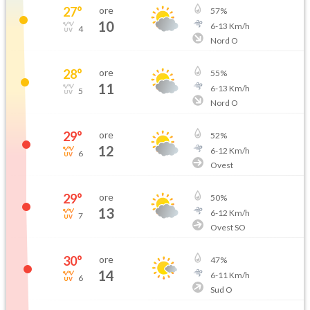
27
°
ore
57
%
10
6
-
13
Km/h
4
Nord O
28
°
ore
55
%
11
6
-
13
Km/h
5
Nord O
29
°
ore
52
%
12
6
-
12
Km/h
6
Ovest
29
°
ore
50
%
13
6
-
12
Km/h
7
Ovest SO
30
°
ore
47
%
14
6
-
11
Km/h
6
Sud O