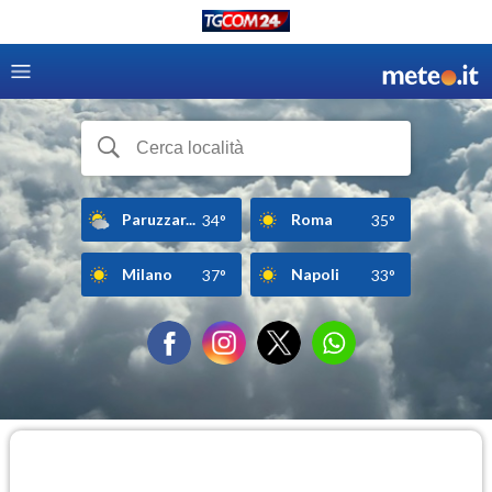
Paruzzar...
Roma
34°
35°
Milano
Napoli
37°
33°