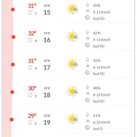
31
°
ore
45
%
15
5
-
11
Km/h
5
Sud SO
32
°
ore
42
%
16
5
-
11
Km/h
4
Sud SO
31
°
ore
45
%
17
6
-
12
Km/h
4
Sud SO
30
°
ore
48
%
18
6
-
12
Km/h
3
Sud SO
29
°
ore
51
%
19
6
-
12
Km/h
2
Sud O