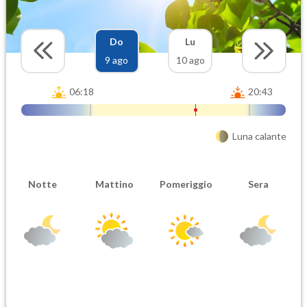
Do
Lu
9 ago
10 ago
06:18
20:43
Luna calante
Notte
Mattino
Pomeriggio
Sera