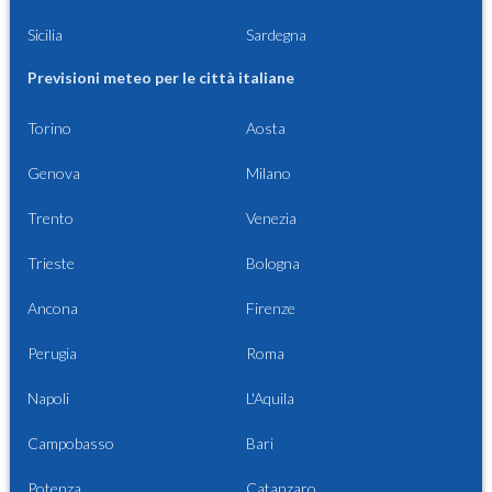
Sicilia
Sardegna
Previsioni meteo per le città italiane
Torino
Aosta
Genova
Milano
Trento
Venezia
Trieste
Bologna
Ancona
Firenze
Perugia
Roma
Napoli
L'Aquila
Campobasso
Bari
Potenza
Catanzaro