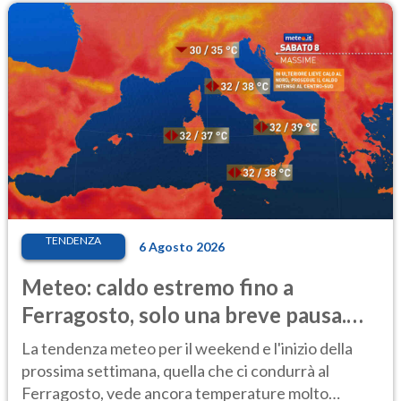
TENDENZA
6 Agosto 2026
Meteo: caldo estremo fino a
Ferragosto, solo una breve pausa.
Ecco dove
La tendenza meteo per il weekend e l'inizio della
prossima settimana, quella che ci condurrà al
Ferragosto, vede ancora temperature molto