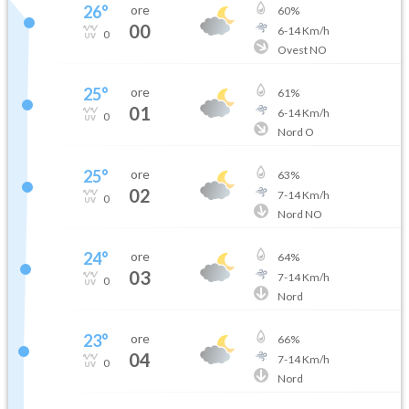
26
°
ore
60
%
00
6
-
14
Km/h
0
Ovest NO
25
°
ore
61
%
01
6
-
14
Km/h
0
Nord O
25
°
ore
63
%
02
7
-
14
Km/h
0
Nord NO
24
°
ore
64
%
03
7
-
14
Km/h
0
Nord
23
°
ore
66
%
04
7
-
14
Km/h
0
Nord