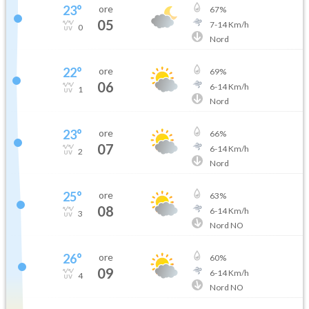
23
°
ore
67
%
05
7
-
14
Km/h
0
Nord
22
°
ore
69
%
06
6
-
14
Km/h
1
Nord
23
°
ore
66
%
07
6
-
14
Km/h
2
Nord
25
°
ore
63
%
08
6
-
14
Km/h
3
Nord NO
26
°
ore
60
%
09
6
-
14
Km/h
4
Nord NO