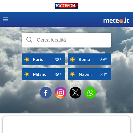
Paris
Roma
38°
36°
Milano
Napoli
36°
34°