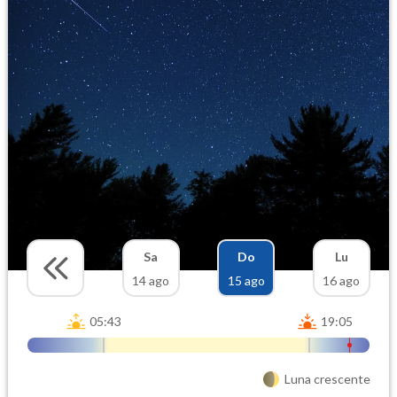
Sa
Do
Lu
14 ago
15 ago
16 ago
05:43
19:05
Luna crescente