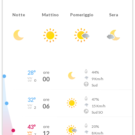
Notte
Mattino
Pomeriggio
Sera
28
°
ore
44
%
00
9
Km/h
0
Sud
32
°
ore
47
%
06
15
Km/h
2
Sud SO
43
°
ore
20
%
12
8
Km/h
7