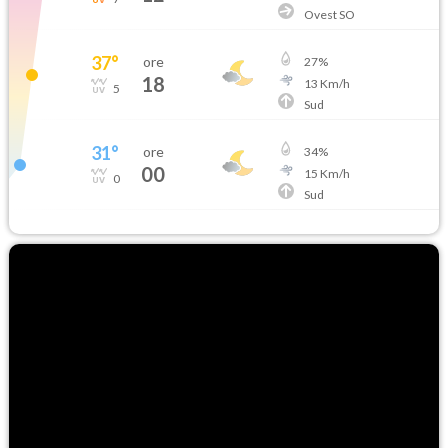
Ovest SO
37
°
ore
27
%
18
13
Km/h
5
Sud
31
°
ore
34
%
00
15
Km/h
0
Sud