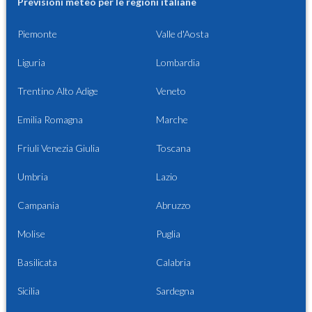
Previsioni meteo per le regioni italiane
Piemonte
Valle d'Aosta
Liguria
Lombardia
Trentino Alto Adige
Veneto
Emilia Romagna
Marche
Friuli Venezia Giulia
Toscana
Umbria
Lazio
Campania
Abruzzo
Molise
Puglia
Basilicata
Calabria
Sicilia
Sardegna