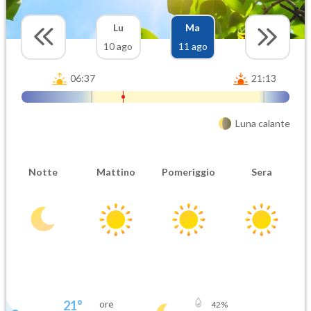
Lu
Ma
10 ago
11 ago
06:37
21:13
Luna calante
Notte
Mattino
Pomeriggio
Sera
21
°
ore
42
%