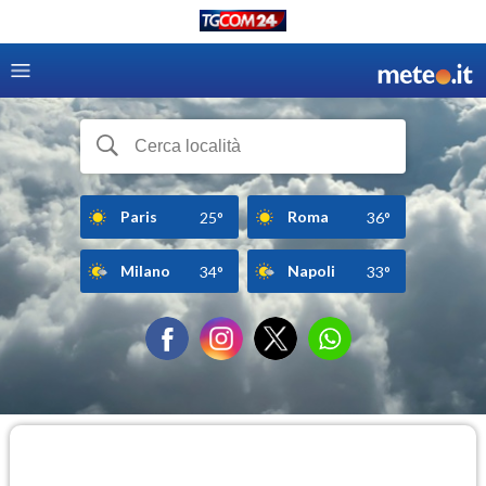
Paris
Roma
25°
36°
Milano
Napoli
34°
33°