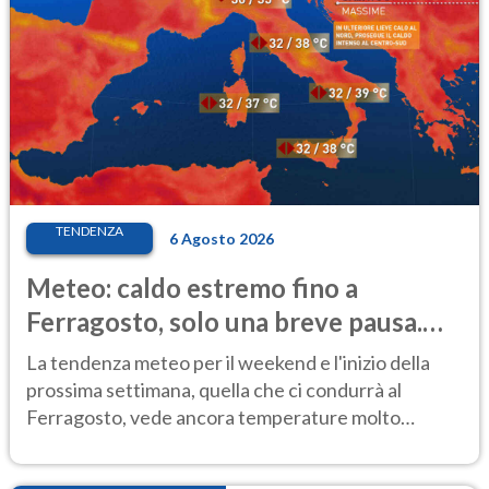
TENDENZA
6 Agosto 2026
Meteo: caldo estremo fino a
Ferragosto, solo una breve pausa.
Ecco dove
La tendenza meteo per il weekend e l'inizio della
prossima settimana, quella che ci condurrà al
Ferragosto, vede ancora temperature molto
elevate