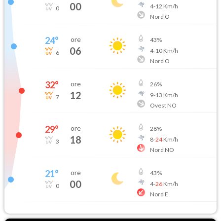
00
4
-
12
Km/h
0
Nord O
24
°
ore
43
%
06
4
-
10
Km/h
6
Nord O
32
°
ore
26
%
12
9
-
13
Km/h
7
Ovest NO
29
°
ore
28
%
18
8
-
24
Km/h
3
Nord NO
21
°
ore
43
%
00
4
-
26
Km/h
0
Nord E