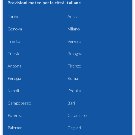
Previsioni meteo per le città italiane
Torino
Aosta
Genova
Milano
Trento
Venezia
Trieste
Bologna
Ancona
Firenze
Perugia
Roma
Napoli
L'Aquila
Campobasso
Bari
Potenza
Catanzaro
Palermo
Cagliari