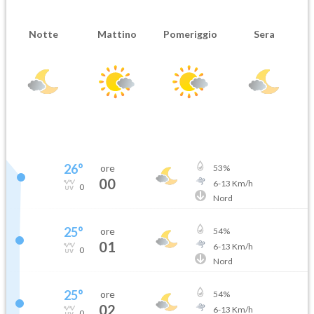
Notte
Mattino
Pomeriggio
Sera
26
°
ore
53
%
00
6
-
13
Km/h
0
Nord
25
°
ore
54
%
01
6
-
13
Km/h
0
Nord
25
°
ore
54
%
02
6
-
13
Km/h
0