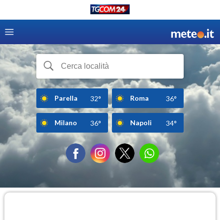
Parella
Roma
32°
36°
Milano
Napoli
36°
34°