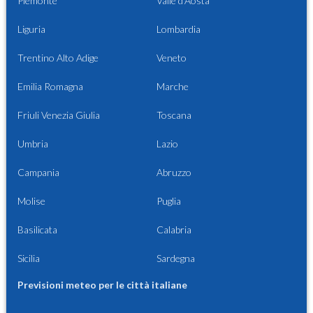
Piemonte
Valle d'Aosta
Liguria
Lombardia
Trentino Alto Adige
Veneto
Emilia Romagna
Marche
Friuli Venezia Giulia
Toscana
Umbria
Lazio
Campania
Abruzzo
Molise
Puglia
Basilicata
Calabria
Sicilia
Sardegna
Previsioni meteo per le città italiane