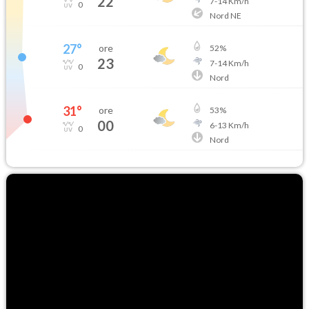
22
7
-
14
Km/h
0
Nord NE
27
°
ore
52
%
23
7
-
14
Km/h
0
Nord
31
°
ore
53
%
00
6
-
13
Km/h
0
Nord