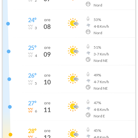
2
Nord
24
°
ore
53
%
08
4
-
8
Km/h
3
Nord
25
°
ore
51
%
09
3
-
7
Km/h
4
Nord NE
26
°
ore
49
%
10
4
-
7
Km/h
5
Nord NE
27
°
ore
47
%
11
4
-
8
Km/h
6
Nord E
28
°
ore
45
%
12
4
-
8
Km/h