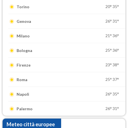
20°
35°
Torino
26°
31°
Genova
21°
36°
Milano
25°
36°
Bologna
23°
38°
Firenze
25°
37°
Roma
26°
35°
Napoli
26°
31°
Palermo
Meteo città europee