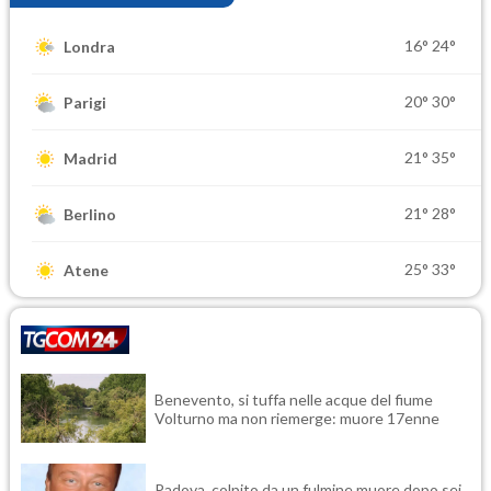
16°
24°
Londra
20°
30°
Parigi
21°
35°
Madrid
21°
28°
Berlino
25°
33°
Atene
Benevento, si tuffa nelle acque del fiume
Volturno ma non riemerge: muore 17enne
Padova, colpito da un fulmine muore dopo sei