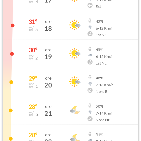
17
4
Est
31
°
ore
43
%
18
6
-
12
Km/h
3
Est NE
30
°
ore
45
%
19
6
-
12
Km/h
2
Est NE
29
°
ore
48
%
20
7
-
13
Km/h
1
Nord E
28
°
ore
50
%
21
7
-
14
Km/h
0
Nord NE
28
°
ore
51
%