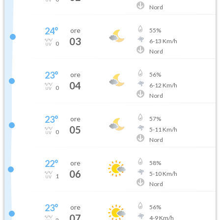
Nord
24
°
ore
55
%
03
6
-
13
Km/h
0
Nord
23
°
ore
56
%
04
6
-
12
Km/h
0
Nord
23
°
ore
57
%
05
5
-
11
Km/h
0
Nord
22
°
ore
58
%
06
5
-
10
Km/h
1
Nord
23
°
ore
56
%
07
4
-
9
Km/h