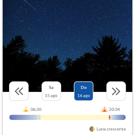
Sa
Do
15 ago
16 ago
06:30
20:34
Luna crescente