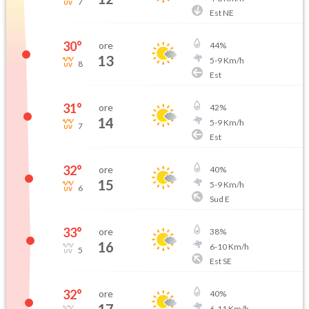
7
Est NE
30
°
ore
44
%
13
5
-
9
Km/h
8
Est
31
°
ore
42
%
14
5
-
9
Km/h
7
Est
32
°
ore
40
%
15
5
-
9
Km/h
6
Sud E
33
°
ore
38
%
16
6
-
10
Km/h
5
Est SE
32
°
ore
40
%
6
-
11
Km/h