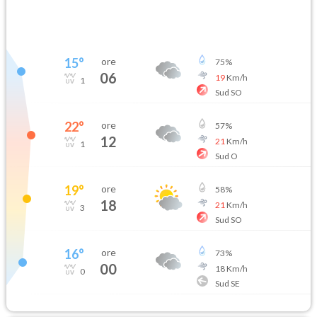
15
°
ore
75
%
06
19
Km/h
1
Sud SO
22
°
ore
57
%
12
21
Km/h
1
Sud O
19
°
ore
58
%
18
21
Km/h
3
Sud SO
16
°
ore
73
%
00
18
Km/h
0
Sud SE