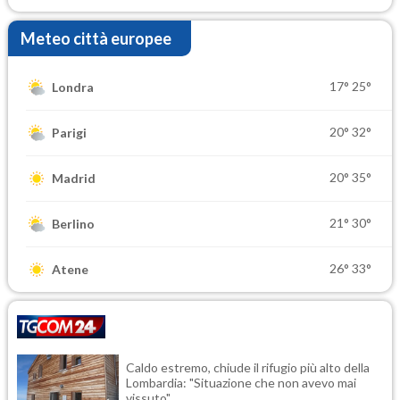
Meteo città europee
17°
25°
Londra
20°
32°
Parigi
20°
35°
Madrid
21°
30°
Berlino
26°
33°
Atene
Caldo estremo, chiude il rifugio più alto della
Lombardia: "Situazione che non avevo mai
vissuto"