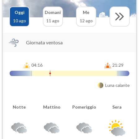
Oggi
Domani
Me
10 ago
11 ago
12 ago
Giornata ventosa
04:16
21:29
Luna calante
Notte
Mattino
Pomeriggio
Sera