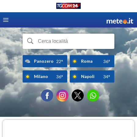
Panozero
Roma
22°
36°
Milano
Napoli
36°
34°