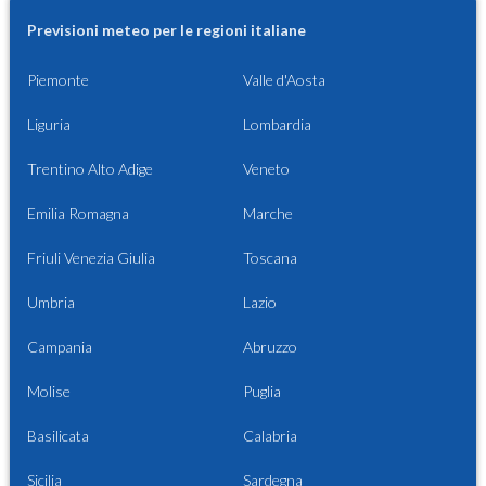
Previsioni meteo per le regioni italiane
Piemonte
Valle d'Aosta
Liguria
Lombardia
Trentino Alto Adige
Veneto
Emilia Romagna
Marche
Friuli Venezia Giulia
Toscana
Umbria
Lazio
Campania
Abruzzo
Molise
Puglia
Basilicata
Calabria
Sicilia
Sardegna